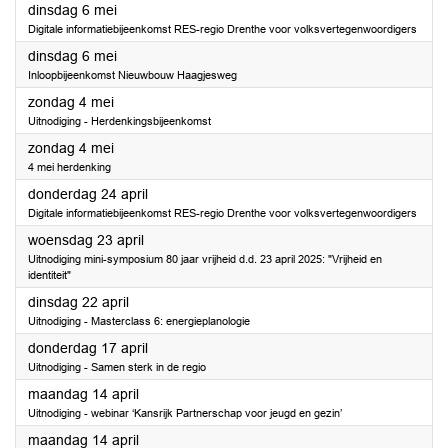
2025
dinsdag 6 mei
Digitale informatiebijeenkomst RES-regio Drenthe voor volksvertegenwoordigers
2025
dinsdag 6 mei
Inloopbijeenkomst Nieuwbouw Haagjesweg
2025
zondag 4 mei
Uitnodiging - Herdenkingsbijeenkomst
2025
zondag 4 mei
4 mei herdenking
2025
donderdag 24 april
Digitale informatiebijeenkomst RES-regio Drenthe voor volksvertegenwoordigers
2025
woensdag 23 april
Uitnodiging mini-symposium 80 jaar vrijheid d.d. 23 april 2025: "Vrijheid en
identiteit"
2025
dinsdag 22 april
Uitnodiging - Masterclass 6: energieplanologie
2025
donderdag 17 april
Uitnodiging - Samen sterk in de regio
2025
maandag 14 april
Uitnodiging - webinar ‘Kansrijk Partnerschap voor jeugd en gezin’
2025
maandag 14 april