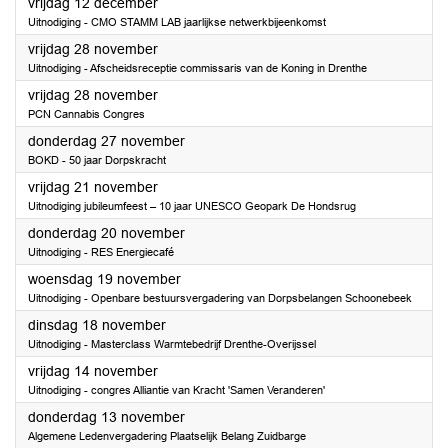
2025
vrijdag 12 december
Uitnodiging - CMO STAMM LAB jaarlijkse netwerkbijeenkomst
2025
vrijdag 28 november
Uitnodiging - Afscheidsreceptie commissaris van de Koning in Drenthe
2025
vrijdag 28 november
PCN Cannabis Congres
2025
donderdag 27 november
BOKD - 50 jaar Dorpskracht
2025
vrijdag 21 november
Uitnodiging jubileumfeest – 10 jaar UNESCO Geopark De Hondsrug
2025
donderdag 20 november
Uitnodiging - RES Energiecafé
2025
woensdag 19 november
Uitnodiging - Openbare bestuursvergadering van Dorpsbelangen Schoonebeek
2025
dinsdag 18 november
Uitnodiging - Masterclass Warmtebedrijf Drenthe-Overijssel
2025
vrijdag 14 november
Uitnodiging - congres Alliantie van Kracht 'Samen Veranderen'
2025
donderdag 13 november
Algemene Ledenvergadering Plaatselijk Belang Zuidbarge