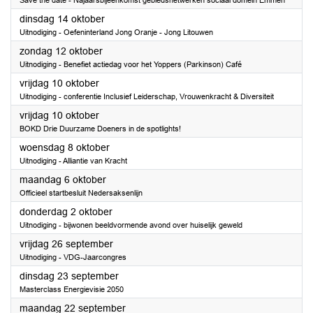
Save the date - Najaarsbijeenkomst gebiedsnetwerken sociaal domein Emmen
2025
dinsdag 14 oktober
Uitnodiging - Oefeninterland Jong Oranje - Jong Litouwen
2025
zondag 12 oktober
Uitnodiging - Benefiet actiedag voor het Yoppers (Parkinson) Café
2025
vrijdag 10 oktober
Uitnodiging - conferentie Inclusief Leiderschap, Vrouwenkracht & Diversiteit
2025
vrijdag 10 oktober
BOKD Drie Duurzame Doeners in de spotlights!
2025
woensdag 8 oktober
Uitnodiging - Alliantie van Kracht
2025
maandag 6 oktober
Officieel startbesluit Nedersaksenlijn
2025
donderdag 2 oktober
Uitnodiging - bijwonen beeldvormende avond over huiselijk geweld
2025
vrijdag 26 september
Uitnodiging - VDG-Jaarcongres
2025
dinsdag 23 september
Masterclass Energievisie 2050
2025
maandag 22 september