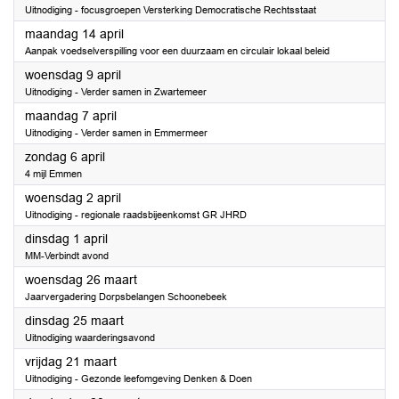
Uitnodiging - focusgroepen Versterking Democratische Rechtsstaat
2025
maandag 14 april
Aanpak voedselverspilling voor een duurzaam en circulair lokaal beleid
2025
woensdag 9 april
Uitnodiging - Verder samen in Zwartemeer
2025
maandag 7 april
Uitnodiging - Verder samen in Emmermeer
2025
zondag 6 april
4 mijl Emmen
2025
woensdag 2 april
Uitnodiging - regionale raadsbijeenkomst GR JHRD
2025
dinsdag 1 april
MM-Verbindt avond
2025
woensdag 26 maart
Jaarvergadering Dorpsbelangen Schoonebeek
2025
dinsdag 25 maart
Uitnodiging waarderingsavond
2025
vrijdag 21 maart
Uitnodiging - Gezonde leefomgeving Denken & Doen