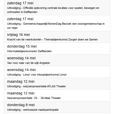
2025
zaterdag 17 mei
Uitnodiging - Officiële oplevering centrale locaties voor spelen, bewegen en
ontmoeten in Delftlanden
2025
zaterdag 17 mei
Uitnodiging - GemeenschappelijkWonenDag Bezoek een woongemeenschap in
uw regio
2025
vrijdag 16 mei
Kracht van de veenkoloniën - Themabijeenkomst Zorgen doen we Samen
2025
donderdag 15 mei
Informatiebijeenkomsten Delftlanden
2025
woensdag 14 mei
Van voor naar van de wijk Angelslo
2025
woensdag 14 mei
Uitnodiging - Limor voor inloopbijeenkomst Limor
2025
maandag 12 mei
Uitnodiging - seizoenpresentatie ATLAS Theater
2025
maandag 12 mei
Seizoenspresentatie `25 - `26 Atlas Theater
2025
donderdag 8 mei
Uitnodiging - werksessie raadsparticipatie