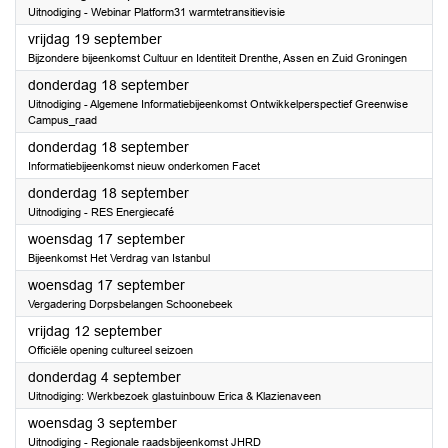
Uitnodiging - Webinar Platform31 warmtetransitievisie
2025
vrijdag 19 september
Bijzondere bijeenkomst Cultuur en Identiteit Drenthe, Assen en Zuid Groningen
2025
donderdag 18 september
Uitnodiging - Algemene Informatiebijeenkomst Ontwikkelperspectief Greenwise
Campus_raad
2025
donderdag 18 september
Informatiebijeenkomst nieuw onderkomen Facet
2025
donderdag 18 september
Uitnodiging - RES Energiecafé
2025
woensdag 17 september
Bijeenkomst Het Verdrag van Istanbul
2025
woensdag 17 september
Vergadering Dorpsbelangen Schoonebeek
2025
vrijdag 12 september
Officiële opening cultureel seizoen
2025
donderdag 4 september
Uitnodiging: Werkbezoek glastuinbouw Erica & Klazienaveen
2025
woensdag 3 september
Uitnodiging - Regionale raadsbijeenkomst JHRD