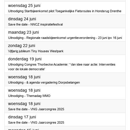
2025
woensdag 25 juni
Uitnodiging Startbijeenkomst pilot Toegankelijke Fietsroutes in Hondsrug Drenthe
2025
dinsdag 24 juni
Save the date - NNCZ inspiratiefestival
2025
maandag 23 juni
Uitnodiging - Regionale raadsbijeenkomst urgentieverordening - 23 juni ipv 16 juni
2025
zondag 22 juni
Vijfjarig jubileum Tiny Houses Westpark
2025
donderdag 19 juni
Uitnodiging Congres Thorbecke Academie: ' Van idee naar actie: Interventies
voor de lokale democratie'
2025
woensdag 18 juni
Uitnodiging - & agenda vergadering Dorpsbelangen
2025
woensdag 18 juni
Uitnodiging - Themadag WMO
2025
woensdag 18 juni
Save the date - VNG Jaarcongres 2025
2025
dinsdag 17 juni
Save the date - VNG Jaarcongres 2025