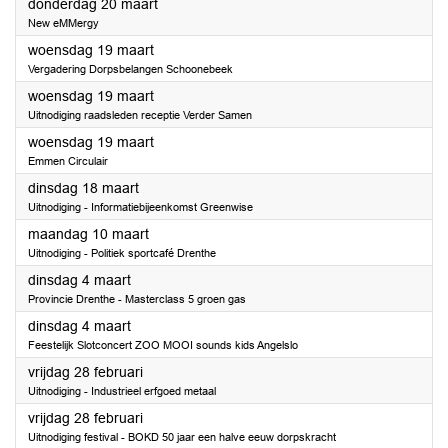
2025
donderdag 20 maart
New eMMergy
2025
woensdag 19 maart
Vergadering Dorpsbelangen Schoonebeek
2025
woensdag 19 maart
Uitnodiging raadsleden receptie Verder Samen
2025
woensdag 19 maart
Emmen Circulair
2025
dinsdag 18 maart
Uitnodiging - Informatiebijeenkomst Greenwise
2025
maandag 10 maart
Uitnodiging - Politiek sportcafé Drenthe
2025
dinsdag 4 maart
Provincie Drenthe - Masterclass 5 groen gas
2025
dinsdag 4 maart
Feestelijk Slotconcert ZOO MOOI sounds kids Angelslo
2025
vrijdag 28 februari
Uitnodiging - Industrieel erfgoed metaal
2025
vrijdag 28 februari
Uitnodiging festival - BOKD 50 jaar een halve eeuw dorpskracht