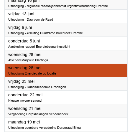
2025
maandag 16 juni
Uitnodiging - regionale raadsbijeenkomst urgentieverordening Drenthe
2025
vrijdag 13 juni
Uitnodiging - Dag voor de Raad
2025
vrijdag 6 juni
Uitnodiging - Afsluiting Duurzame Bollenteelt Drenthe
2025
donderdag 5 juni
Aanbieding rapport Energiebesparingsplicht
2025
woensdag 28 mei
Afscheid Marjolein Plantinga
2025
woensdag 28 mei
Uitnodiging Energiecafé op locatie
2025
vrijdag 23 mei
Uitnodiging - Raadsacademie Groningen
2025
donderdag 22 mei
Nieuwe inwonersavond
2025
woensdag 21 mei
Vergadering Dorpsbelangen Schoonebeek
2025
maandag 19 mei
Uitnodiging openbare vergadering Dorpsraad Erica