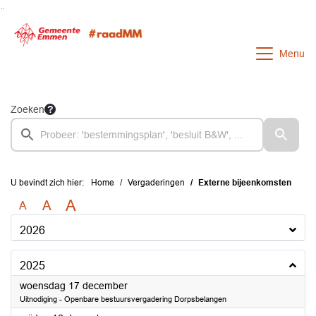
Ga naar de inhoud van deze pagina
Ga naar het zoeken
Ga naar het menu
Menu
Zoeken
U bevindt zich hier:
Home
Vergaderingen
Externe bijeenkomsten
A
A
A
2026
2025
2025
woensdag 17 december
Uitnodiging - Openbare bestuursvergadering Dorpsbelangen