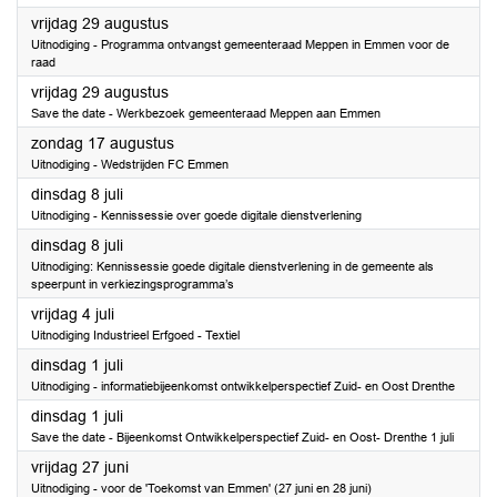
2025
vrijdag 29 augustus
Uitnodiging - Programma ontvangst gemeenteraad Meppen in Emmen voor de
raad
2025
vrijdag 29 augustus
Save the date - Werkbezoek gemeenteraad Meppen aan Emmen
2025
zondag 17 augustus
Uitnodiging - Wedstrijden FC Emmen
2025
dinsdag 8 juli
Uitnodiging - Kennissessie over goede digitale dienstverlening
2025
dinsdag 8 juli
Uitnodiging: Kennissessie goede digitale dienstverlening in de gemeente als
speerpunt in verkiezingsprogramma’s
2025
vrijdag 4 juli
Uitnodiging Industrieel Erfgoed - Textiel
2025
dinsdag 1 juli
Uitnodiging - informatiebijeenkomst ontwikkelperspectief Zuid- en Oost Drenthe
2025
dinsdag 1 juli
Save the date - Bijeenkomst Ontwikkelperspectief Zuid- en Oost- Drenthe 1 juli
2025
vrijdag 27 juni
Uitnodiging - voor de 'Toekomst van Emmen' (27 juni en 28 juni)