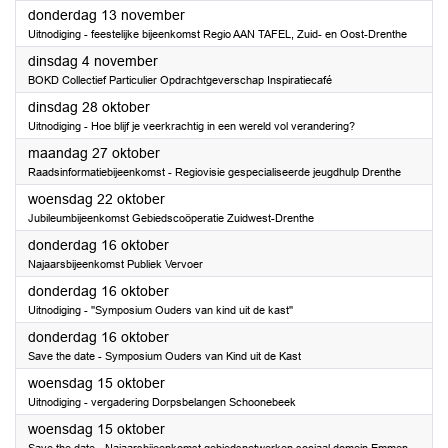
2025
donderdag 13 november
Uitnodiging - feestelijke bijeenkomst Regio AAN TAFEL, Zuid- en Oost-Drenthe
2025
dinsdag 4 november
BOKD Collectief Particulier Opdrachtgeverschap Inspiratiecafé
2025
dinsdag 28 oktober
Uitnodiging - Hoe blijf je veerkrachtig in een wereld vol verandering?
2025
maandag 27 oktober
Raadsinformatiebijeenkomst - Regiovisie gespecialiseerde jeugdhulp Drenthe
2025
woensdag 22 oktober
Jubileumbijeenkomst Gebiedscoöperatie Zuidwest-Drenthe
2025
donderdag 16 oktober
Najaarsbijeenkomst Publiek Vervoer
2025
donderdag 16 oktober
Uitnodiging - ''Symposium Ouders van kind uit de kast''
2025
donderdag 16 oktober
Save the date - Symposium Ouders van Kind uit de Kast
2025
woensdag 15 oktober
Uitnodiging - vergadering Dorpsbelangen Schoonebeek
2025
woensdag 15 oktober