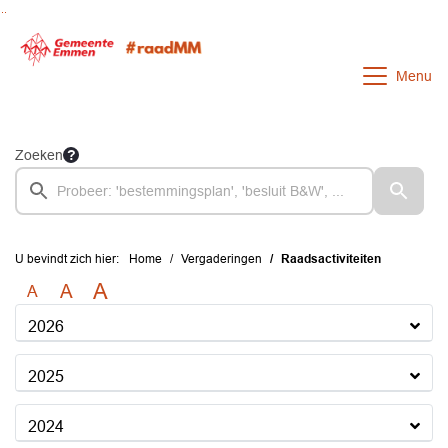
Ga naar de inhoud van deze pagina
Ga naar het zoeken
Ga naar het menu
Menu
Zoeken
U bevindt zich hier:
Home
Vergaderingen
Raadsactiviteiten
A
A
A
2026
2025
2024