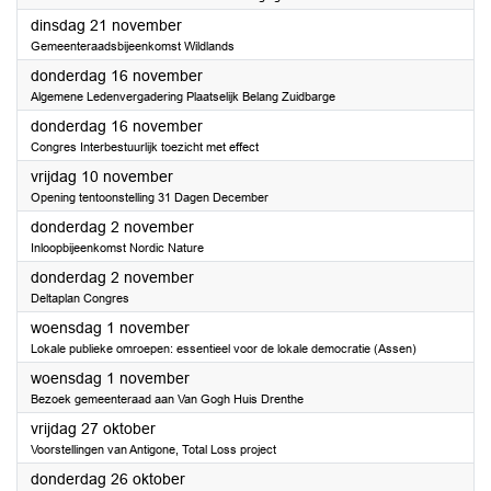
2023
dinsdag 21 november
Gemeenteraadsbijeenkomst Wildlands
2023
donderdag 16 november
Algemene Ledenvergadering Plaatselijk Belang Zuidbarge
2023
donderdag 16 november
Congres Interbestuurlijk toezicht met effect
2023
vrijdag 10 november
Opening tentoonstelling 31 Dagen December
2023
donderdag 2 november
Inloopbijeenkomst Nordic Nature
2023
donderdag 2 november
Deltaplan Congres
2023
woensdag 1 november
Lokale publieke omroepen: essentieel voor de lokale democratie (Assen)
2023
woensdag 1 november
Bezoek gemeenteraad aan Van Gogh Huis Drenthe
2023
vrijdag 27 oktober
Voorstellingen van Antigone, Total Loss project
2023
donderdag 26 oktober