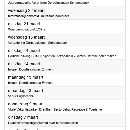
Jaarvergadering Vereniging Dorpsbelangen Schoonebeek
2023
woensdag 22 maart
Informatiebijeenkomst Duurzame bollenteelt
2023
dinsdag 21 maart
Waarderingsavond EOP´s
2023
woensdag 15 maart
Vergadering Dorpsbelangen Schoonebeek
2023
dinsdag 14 maart
Politieke dialoog Cultuur, Sport en Gezondheid - Samen Drenthe beter maken
2023
dinsdag 14 maart
Inlopen Doorfietsroutes Emmen
2023
maandag 13 maart
Inlopen Doorfietsroutes Emmen
2023
maandag 13 maart
Verkiezingsfestival
2023
donderdag 9 maart
Vitale Vakantieparken Drenthe - Sectordebat Recreatie & Toerisme
2023
dinsdag 7 maart
Raadsinformatiebijeenkomst over terrassenbeleid