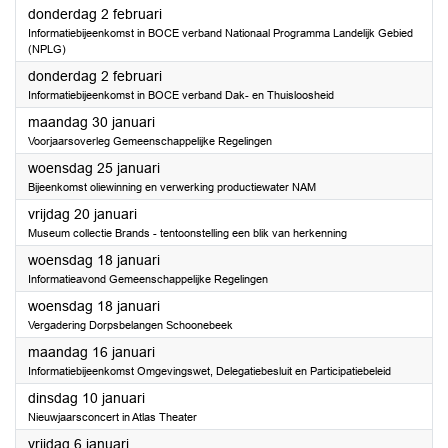
2023
donderdag 2 februari
Informatiebijeenkomst in BOCE verband Nationaal Programma Landelijk Gebied
(NPLG)
2023
donderdag 2 februari
Informatiebijeenkomst in BOCE verband Dak- en Thuisloosheid
2023
maandag 30 januari
Voorjaarsoverleg Gemeenschappelijke Regelingen
2023
woensdag 25 januari
Bijeenkomst oliewinning en verwerking productiewater NAM
2023
vrijdag 20 januari
Museum collectie Brands - tentoonstelling een blik van herkenning
2023
woensdag 18 januari
Informatieavond Gemeenschappelijke Regelingen
2023
woensdag 18 januari
Vergadering Dorpsbelangen Schoonebeek
2023
maandag 16 januari
Informatiebijeenkomst Omgevingswet, Delegatiebesluit en Participatiebeleid
2023
dinsdag 10 januari
Nieuwjaarsconcert in Atlas Theater
2023
vrijdag 6 januari