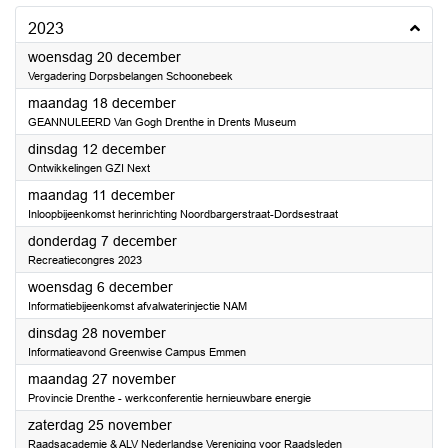
2023
2023
woensdag 20 december
Vergadering Dorpsbelangen Schoonebeek
2023
maandag 18 december
GEANNULEERD Van Gogh Drenthe in Drents Museum
2023
dinsdag 12 december
Ontwikkelingen GZI Next
2023
maandag 11 december
Inloopbijeenkomst herinrichting Noordbargerstraat-Dordsestraat
2023
donderdag 7 december
Recreatiecongres 2023
2023
woensdag 6 december
Informatiebijeenkomst afvalwaterinjectie NAM
2023
dinsdag 28 november
Informatieavond Greenwise Campus Emmen
2023
maandag 27 november
Provincie Drenthe - werkconferentie hernieuwbare energie
2023
zaterdag 25 november
Raadsacademie & ALV Nederlandse Vereniging voor Raadsleden