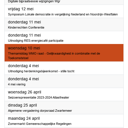
Digitale bijpraatsessie wijzigingen Wgr
2023
vrijdag 12 mei
Symposium Lokale democratie in vergelijking Nederland en Noordrijn-Westfalen
2023
donderdag 11 mei
Kinderrechten Conferentie
2023
donderdag 11 mei
Uitnodiging RES-energiecafé participatie
2023
woensdag 10 mei
Themamiddag WMO raad - Gelijkwaardigheid in combinatie met de
Toekomststoel
2023
donderdag 4 mei
Uitnodiging herdenkingsbijeenkomst - stille tocht
2023
donderdag 4 mei
4 mei viering
2023
woensdag 26 april
Seizoenspresentatie 2023-2024 Atlastheater
2023
dinsdag 25 april
Algemene vergadering dorpsraad Zwartemeer
2023
maandag 24 april
Zomermarkt Gemeenschappelijke Regelingen