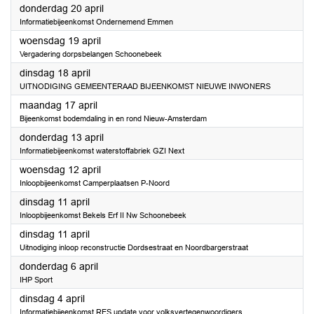
2023
donderdag 20 april
Informatiebijeenkomst Ondernemend Emmen
2023
woensdag 19 april
Vergadering dorpsbelangen Schoonebeek
2023
dinsdag 18 april
UITNODIGING GEMEENTERAAD BIJEENKOMST NIEUWE INWONERS
2023
maandag 17 april
Bijeenkomst bodemdaling in en rond Nieuw-Amsterdam
2023
donderdag 13 april
Informatiebijeenkomst waterstoffabriek GZI Next
2023
woensdag 12 april
Inloopbijeenkomst Camperplaatsen P-Noord
2023
dinsdag 11 april
Inloopbijeenkomst Bekels Erf II Nw Schoonebeek
2023
dinsdag 11 april
Uitnodiging inloop reconstructie Dordsestraat en Noordbargerstraat
2023
donderdag 6 april
IHP Sport
2023
dinsdag 4 april
Informatiebijeenkomst RES update voor volksvertegenwoordigers