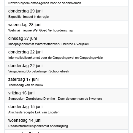
Netwerkbijeenkomst Agenda voor de Veenkoloniën
2023
donderdag 29 juni
Expeditie: Impact in de regio
2023
woensdag 28 juni
Webinair nieuwe Wet Goed Verhuurderschap
2023
dinsdag 27 juni
Inloopbijeenkomst Waterstofnetwerk Drenthe Overijssel
2023
donderdag 22 juni
Informatiebijeenkomst over de Omgevingswet en Omgevingsvisie
2023
donderdag 22 juni
Vergadering Dorpsbelangen Schoonebeek
2023
zaterdag 17 juni
Themadag van de bouw
2023
vrijdag 16 juni
Symposium Zorgbelang Drenthe - Door de ogen van de inwoners
2023
donderdag 15 juni
Afscheidsreceptie Erik van Engelen
2023
woensdag 14 juni
Raadsinformatiebijeenkomst ondermijning