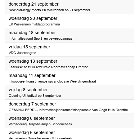
2023
donderdag 21 september
New eMMergy meets EK Wielrennen op 21 september
2023
woensdag 20 september
EK Wielrennen middagprogramma
2023
maandag 18 september
Informatieavond Sport- en beweegcampus
2023
vrijdag 15 september
VDG Jaarcongres
2023
woensdag 13 september
Jaarlijkse bestuursexcursie Recreatieschap Drenthe
2023
maandag 11 september
Inloopbijeenkomst nieuwe opvanglocatie Weerdingerstraat
2023
vrijdag 8 september
Opening Uitfestival op 8 september
2023
donderdag 7 september
GEANNULEERD -- Informatiebijeenkomst/inloopsessie Van Gogh Huis Drenthe
2023
woensdag 6 september
Vergadering Dorpsbelangen Schoonebeek
2023
woensdag 6 september
Vergadering Dorpsbelangen Schoonebeek