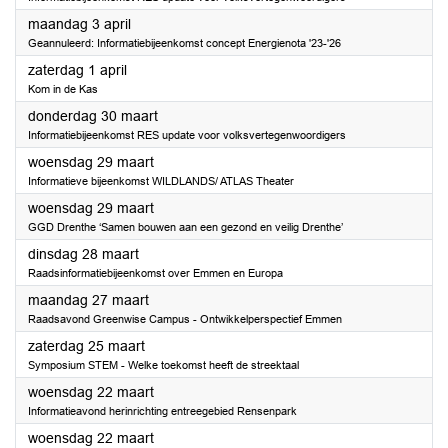
2023
maandag 3 april
Geannuleerd: Informatiebijeenkomst concept Energienota '23-'26
2023
zaterdag 1 april
Kom in de Kas
2023
donderdag 30 maart
Informatiebijeenkomst RES update voor volksvertegenwoordigers
2023
woensdag 29 maart
Informatieve bijeenkomst WILDLANDS/ ATLAS Theater
2023
woensdag 29 maart
GGD Drenthe ‘Samen bouwen aan een gezond en veilig Drenthe’
2023
dinsdag 28 maart
Raadsinformatiebijeenkomst over Emmen en Europa
2023
maandag 27 maart
Raadsavond Greenwise Campus - Ontwikkelperspectief Emmen
2023
zaterdag 25 maart
Symposium STEM - Welke toekomst heeft de streektaal
2023
woensdag 22 maart
Informatieavond herinrichting entreegebied Rensenpark
2023
woensdag 22 maart