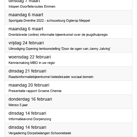
2023
dinsdag 7 maart
Inlopen Doorfietsroutes Emmen
2023
maandag 6 maart
Sportgala Drenthe 2022 - schouwburg Ogterop Meppel
2023
maandag 6 maart
Drentsbrede (online) informatie bijeenkomst over de jeugdhulpregio
2023
vrijdag 24 februari
Uitnodiging Opening tentoonstelling 'Door de ogen van Janny Jalving'
2023
woensdag 22 februari
Kennismaking MBO in uw regio
2023
dinsdag 21 februari
Raadsinformatiebijeenkomst beleidskader sociaal domein
2023
maandag 20 februari
Presentatie rapport Groene Chemie
2023
donderdag 16 februari
Menso 5 jaar
2023
dinsdag 14 februari
Informatieavond Dorpenzorg
2023
dinsdag 14 februari
Vergadering Dorpsbelangen Schoonebeek