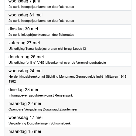
2023
woensdag 7 juni
2e serie inloopbijeenkomsten doorfietsroutes
2023
woensdag 31 mei
2e serie inloopbijeenkomsten doorfietsroutes
2023
dinsdag 30 mei
2e serie Inloopbijeenkomsten doorfietsroutes
2023
zaterdag 27 mei
Uitnodiging 'Kanariepietjes praten niet terug' Loods13
2023
donderdag 25 mei
Uitnodiging (online) VNG bijeenkomst over de Verenigingsstrategie
2023
woensdag 24 mei
Herdenkingsbijeenkomst Stichting Monument Gesneuvelde Indië -Militairen 1945-
1962
2023
dinsdag 23 mei
Informatieve raadsbijeenkomst Rensenpark
2023
maandag 22 mei
Openbare Vergadering Dorpsraad Zwartemeer
2023
woensdag 17 mei
Vergadering Dorpsbelangen Schoonebeek
2023
maandag 15 mei