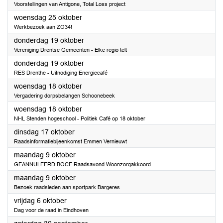
Voorstellingen van Antigone, Total Loss project
2023
woensdag 25 oktober
Werkbezoek aan ZO34!
2023
donderdag 19 oktober
Vereniging Drentse Gemeenten - Elke regio telt
2023
donderdag 19 oktober
RES Drenthe - Uitnodiging Energiecafé
2023
woensdag 18 oktober
Vergadering dorpsbelangen Schoonebeek
2023
woensdag 18 oktober
NHL Stenden hogeschool - Politiek Café op 18 oktober
2023
dinsdag 17 oktober
Raadsinformatiebijeenkomst Emmen Vernieuwt
2023
maandag 9 oktober
GEANNULEERD BOCE Raadsavond Woonzorgakkoord
2023
maandag 9 oktober
Bezoek raadsleden aan sportpark Bargeres
2023
vrijdag 6 oktober
Dag voor de raad in Eindhoven