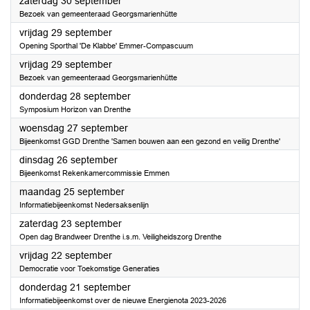
2023
zaterdag 30 september
Bezoek van gemeenteraad Georgsmarienhütte
2023
vrijdag 29 september
Opening Sporthal 'De Klabbe' Emmer-Compascuum
2023
vrijdag 29 september
Bezoek van gemeenteraad Georgsmarienhütte
2023
donderdag 28 september
Symposium Horizon van Drenthe
2023
woensdag 27 september
Bijeenkomst GGD Drenthe 'Samen bouwen aan een gezond en veilig Drenthe'
2023
dinsdag 26 september
Bijeenkomst Rekenkamercommissie Emmen
2023
maandag 25 september
Informatiebijeenkomst Nedersaksenlijn
2023
zaterdag 23 september
Open dag Brandweer Drenthe i.s.m. Veiligheidszorg Drenthe
2023
vrijdag 22 september
Democratie voor Toekomstige Generaties
2023
donderdag 21 september
Informatiebijeenkomst over de nieuwe Energienota 2023-2026