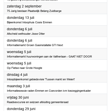
2023
zaterdag 2 september
75 Jarig bestaan Plaatselijk Belang Zuidbarge
2023
donderdag 13 juli
Bijeenkomst Inloophuis Cosis Emmen
2023
donderdag 6 juli
Afscheid wethouder Jisse Otter
2023
donderdag 6 juli
Informatiemarkt Groen Gasinstallatie GTI Next
2023
woensdag 5 juli
Informatiemarkt huurwoningen aan de Valtherlaan - GAAT NIET DOOR
2023
woensdag 5 juli
Op Fietse naar Grote Hoogte
2023
dinsdag 4 juli
Inloopbijeenkomst gebiedsvisie 'Tussen markt en Weiert'
2023
maandag 3 juli
Informatiesessie raden Emmen en Coevorden ivm toezeggingenkader
2023
vrijdag 30 juni
Raadsexcursie en seizoen afsluiting gemeenteraad
2023
donderdag 29 juni