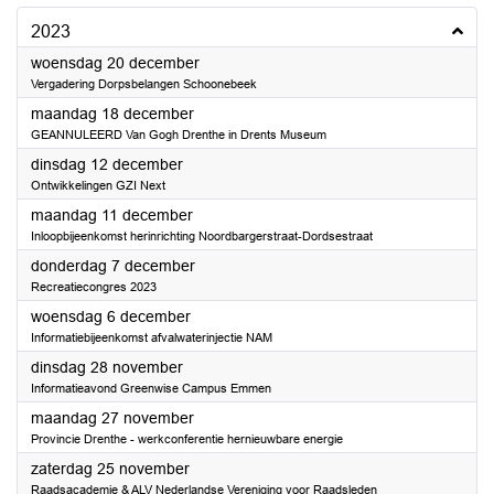
2023
2023
woensdag 20 december
Vergadering Dorpsbelangen Schoonebeek
2023
maandag 18 december
GEANNULEERD Van Gogh Drenthe in Drents Museum
2023
dinsdag 12 december
Ontwikkelingen GZI Next
2023
maandag 11 december
Inloopbijeenkomst herinrichting Noordbargerstraat-Dordsestraat
2023
donderdag 7 december
Recreatiecongres 2023
2023
woensdag 6 december
Informatiebijeenkomst afvalwaterinjectie NAM
2023
dinsdag 28 november
Informatieavond Greenwise Campus Emmen
2023
maandag 27 november
Provincie Drenthe - werkconferentie hernieuwbare energie
2023
zaterdag 25 november
Raadsacademie & ALV Nederlandse Vereniging voor Raadsleden