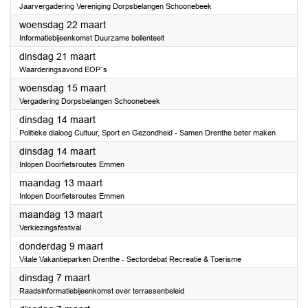
Jaarvergadering Vereniging Dorpsbelangen Schoonebeek
2023
woensdag 22 maart
Informatiebijeenkomst Duurzame bollenteelt
2023
dinsdag 21 maart
Waarderingsavond EOP´s
2023
woensdag 15 maart
Vergadering Dorpsbelangen Schoonebeek
2023
dinsdag 14 maart
Politieke dialoog Cultuur, Sport en Gezondheid - Samen Drenthe beter maken
2023
dinsdag 14 maart
Inlopen Doorfietsroutes Emmen
2023
maandag 13 maart
Inlopen Doorfietsroutes Emmen
2023
maandag 13 maart
Verkiezingsfestival
2023
donderdag 9 maart
Vitale Vakantieparken Drenthe - Sectordebat Recreatie & Toerisme
2023
dinsdag 7 maart
Raadsinformatiebijeenkomst over terrassenbeleid