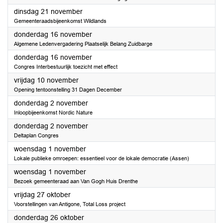
2023
dinsdag 21 november
Gemeenteraadsbijeenkomst Wildlands
2023
donderdag 16 november
Algemene Ledenvergadering Plaatselijk Belang Zuidbarge
2023
donderdag 16 november
Congres Interbestuurlijk toezicht met effect
2023
vrijdag 10 november
Opening tentoonstelling 31 Dagen December
2023
donderdag 2 november
Inloopbijeenkomst Nordic Nature
2023
donderdag 2 november
Deltaplan Congres
2023
woensdag 1 november
Lokale publieke omroepen: essentieel voor de lokale democratie (Assen)
2023
woensdag 1 november
Bezoek gemeenteraad aan Van Gogh Huis Drenthe
2023
vrijdag 27 oktober
Voorstellingen van Antigone, Total Loss project
2023
donderdag 26 oktober