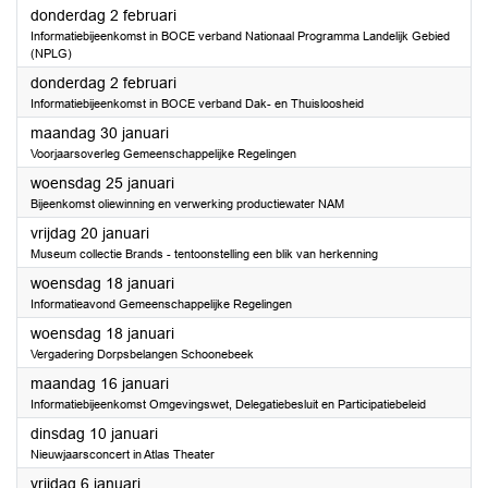
2023
donderdag 2 februari
Informatiebijeenkomst in BOCE verband Nationaal Programma Landelijk Gebied
(NPLG)
2023
donderdag 2 februari
Informatiebijeenkomst in BOCE verband Dak- en Thuisloosheid
2023
maandag 30 januari
Voorjaarsoverleg Gemeenschappelijke Regelingen
2023
woensdag 25 januari
Bijeenkomst oliewinning en verwerking productiewater NAM
2023
vrijdag 20 januari
Museum collectie Brands - tentoonstelling een blik van herkenning
2023
woensdag 18 januari
Informatieavond Gemeenschappelijke Regelingen
2023
woensdag 18 januari
Vergadering Dorpsbelangen Schoonebeek
2023
maandag 16 januari
Informatiebijeenkomst Omgevingswet, Delegatiebesluit en Participatiebeleid
2023
dinsdag 10 januari
Nieuwjaarsconcert in Atlas Theater
2023
vrijdag 6 januari