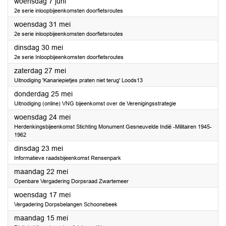
2023
woensdag 7 juni
2e serie inloopbijeenkomsten doorfietsroutes
2023
woensdag 31 mei
2e serie inloopbijeenkomsten doorfietsroutes
2023
dinsdag 30 mei
2e serie Inloopbijeenkomsten doorfietsroutes
2023
zaterdag 27 mei
Uitnodiging 'Kanariepietjes praten niet terug' Loods13
2023
donderdag 25 mei
Uitnodiging (online) VNG bijeenkomst over de Verenigingsstrategie
2023
woensdag 24 mei
Herdenkingsbijeenkomst Stichting Monument Gesneuvelde Indië -Militairen 1945-
1962
2023
dinsdag 23 mei
Informatieve raadsbijeenkomst Rensenpark
2023
maandag 22 mei
Openbare Vergadering Dorpsraad Zwartemeer
2023
woensdag 17 mei
Vergadering Dorpsbelangen Schoonebeek
2023
maandag 15 mei