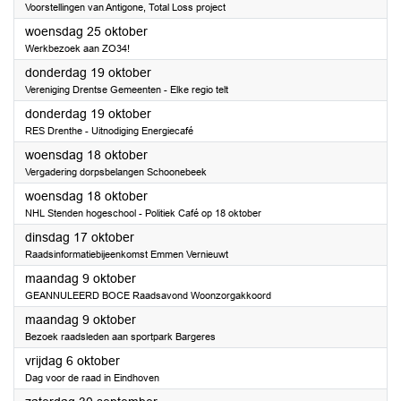
Voorstellingen van Antigone, Total Loss project
2023
woensdag 25 oktober
Werkbezoek aan ZO34!
2023
donderdag 19 oktober
Vereniging Drentse Gemeenten - Elke regio telt
2023
donderdag 19 oktober
RES Drenthe - Uitnodiging Energiecafé
2023
woensdag 18 oktober
Vergadering dorpsbelangen Schoonebeek
2023
woensdag 18 oktober
NHL Stenden hogeschool - Politiek Café op 18 oktober
2023
dinsdag 17 oktober
Raadsinformatiebijeenkomst Emmen Vernieuwt
2023
maandag 9 oktober
GEANNULEERD BOCE Raadsavond Woonzorgakkoord
2023
maandag 9 oktober
Bezoek raadsleden aan sportpark Bargeres
2023
vrijdag 6 oktober
Dag voor de raad in Eindhoven