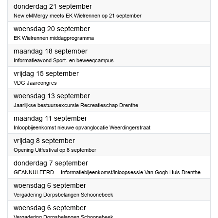
2023
donderdag 21 september
New eMMergy meets EK Wielrennen op 21 september
2023
woensdag 20 september
EK Wielrennen middagprogramma
2023
maandag 18 september
Informatieavond Sport- en beweegcampus
2023
vrijdag 15 september
VDG Jaarcongres
2023
woensdag 13 september
Jaarlijkse bestuursexcursie Recreatieschap Drenthe
2023
maandag 11 september
Inloopbijeenkomst nieuwe opvanglocatie Weerdingerstraat
2023
vrijdag 8 september
Opening Uitfestival op 8 september
2023
donderdag 7 september
GEANNULEERD -- Informatiebijeenkomst/inloopsessie Van Gogh Huis Drenthe
2023
woensdag 6 september
Vergadering Dorpsbelangen Schoonebeek
2023
woensdag 6 september
Vergadering Dorpsbelangen Schoonebeek