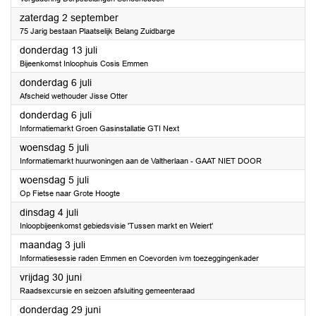
2023
zaterdag 2 september
75 Jarig bestaan Plaatselijk Belang Zuidbarge
2023
donderdag 13 juli
Bijeenkomst Inloophuis Cosis Emmen
2023
donderdag 6 juli
Afscheid wethouder Jisse Otter
2023
donderdag 6 juli
Informatiemarkt Groen Gasinstallatie GTI Next
2023
woensdag 5 juli
Informatiemarkt huurwoningen aan de Valtherlaan - GAAT NIET DOOR
2023
woensdag 5 juli
Op Fietse naar Grote Hoogte
2023
dinsdag 4 juli
Inloopbijeenkomst gebiedsvisie 'Tussen markt en Weiert'
2023
maandag 3 juli
Informatiesessie raden Emmen en Coevorden ivm toezeggingenkader
2023
vrijdag 30 juni
Raadsexcursie en seizoen afsluiting gemeenteraad
2023
donderdag 29 juni