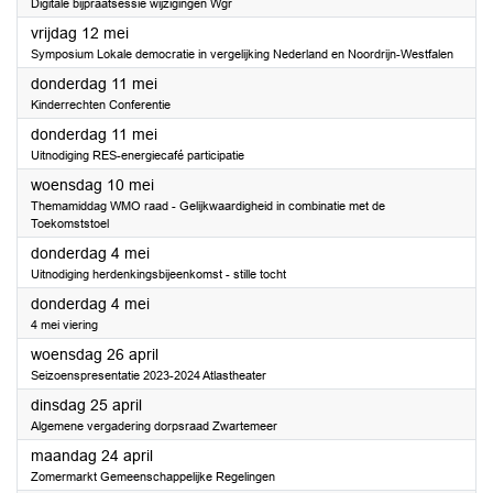
Digitale bijpraatsessie wijzigingen Wgr
2023
vrijdag 12 mei
Symposium Lokale democratie in vergelijking Nederland en Noordrijn-Westfalen
2023
donderdag 11 mei
Kinderrechten Conferentie
2023
donderdag 11 mei
Uitnodiging RES-energiecafé participatie
2023
woensdag 10 mei
Themamiddag WMO raad - Gelijkwaardigheid in combinatie met de
Toekomststoel
2023
donderdag 4 mei
Uitnodiging herdenkingsbijeenkomst - stille tocht
2023
donderdag 4 mei
4 mei viering
2023
woensdag 26 april
Seizoenspresentatie 2023-2024 Atlastheater
2023
dinsdag 25 april
Algemene vergadering dorpsraad Zwartemeer
2023
maandag 24 april
Zomermarkt Gemeenschappelijke Regelingen