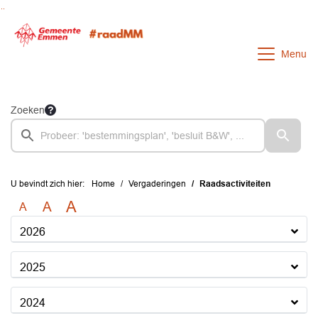
Ga naar de inhoud van deze pagina
Ga naar het zoeken
Ga naar het menu
Menu
Zoeken
U bevindt zich hier:
Home
Vergaderingen
Raadsactiviteiten
A
A
A
2026
2025
2024