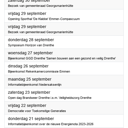
2023
zaterdag 30 september
Bezoek van gemeenteraad Georgsmarienhütte
2023
vrijdag 29 september
Opening Sporthal 'De Klabbe' Emmer-Compascuum
2023
vrijdag 29 september
Bezoek van gemeenteraad Georgsmarienhütte
2023
donderdag 28 september
Symposium Horizon van Drenthe
2023
woensdag 27 september
Bijeenkomst GGD Drenthe 'Samen bouwen aan een gezond en veilig Drenthe'
2023
dinsdag 26 september
Bijeenkomst Rekenkamercommissie Emmen
2023
maandag 25 september
Informatiebijeenkomst Nedersaksenlijn
2023
zaterdag 23 september
Open dag Brandweer Drenthe i.s.m. Veiligheidszorg Drenthe
2023
vrijdag 22 september
Democratie voor Toekomstige Generaties
2023
donderdag 21 september
Informatiebijeenkomst over de nieuwe Energienota 2023-2026