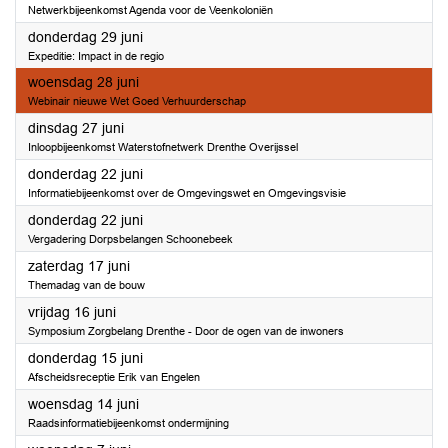
Netwerkbijeenkomst Agenda voor de Veenkoloniën
2023
donderdag 29 juni
Expeditie: Impact in de regio
2023
woensdag 28 juni
Webinair nieuwe Wet Goed Verhuurderschap
2023
dinsdag 27 juni
Inloopbijeenkomst Waterstofnetwerk Drenthe Overijssel
2023
donderdag 22 juni
Informatiebijeenkomst over de Omgevingswet en Omgevingsvisie
2023
donderdag 22 juni
Vergadering Dorpsbelangen Schoonebeek
2023
zaterdag 17 juni
Themadag van de bouw
2023
vrijdag 16 juni
Symposium Zorgbelang Drenthe - Door de ogen van de inwoners
2023
donderdag 15 juni
Afscheidsreceptie Erik van Engelen
2023
woensdag 14 juni
Raadsinformatiebijeenkomst ondermijning