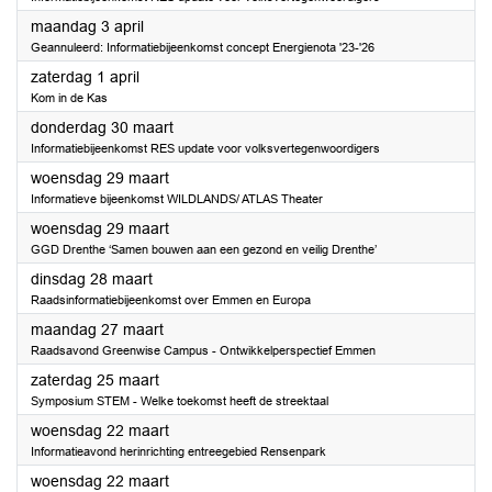
2023
maandag 3 april
Geannuleerd: Informatiebijeenkomst concept Energienota '23-'26
2023
zaterdag 1 april
Kom in de Kas
2023
donderdag 30 maart
Informatiebijeenkomst RES update voor volksvertegenwoordigers
2023
woensdag 29 maart
Informatieve bijeenkomst WILDLANDS/ ATLAS Theater
2023
woensdag 29 maart
GGD Drenthe ‘Samen bouwen aan een gezond en veilig Drenthe’
2023
dinsdag 28 maart
Raadsinformatiebijeenkomst over Emmen en Europa
2023
maandag 27 maart
Raadsavond Greenwise Campus - Ontwikkelperspectief Emmen
2023
zaterdag 25 maart
Symposium STEM - Welke toekomst heeft de streektaal
2023
woensdag 22 maart
Informatieavond herinrichting entreegebied Rensenpark
2023
woensdag 22 maart