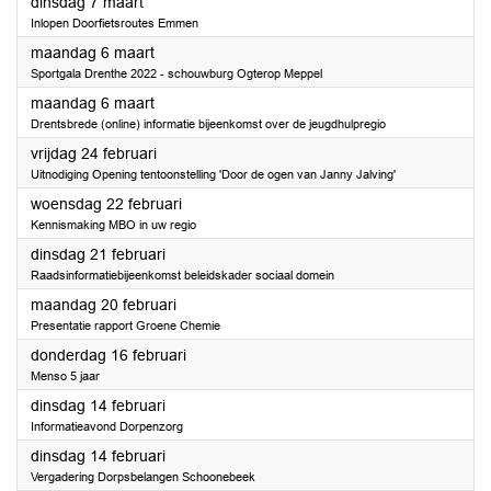
2023
dinsdag 7 maart
Inlopen Doorfietsroutes Emmen
2023
maandag 6 maart
Sportgala Drenthe 2022 - schouwburg Ogterop Meppel
2023
maandag 6 maart
Drentsbrede (online) informatie bijeenkomst over de jeugdhulpregio
2023
vrijdag 24 februari
Uitnodiging Opening tentoonstelling 'Door de ogen van Janny Jalving'
2023
woensdag 22 februari
Kennismaking MBO in uw regio
2023
dinsdag 21 februari
Raadsinformatiebijeenkomst beleidskader sociaal domein
2023
maandag 20 februari
Presentatie rapport Groene Chemie
2023
donderdag 16 februari
Menso 5 jaar
2023
dinsdag 14 februari
Informatieavond Dorpenzorg
2023
dinsdag 14 februari
Vergadering Dorpsbelangen Schoonebeek