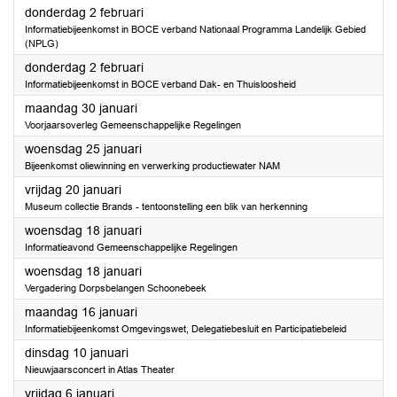
2023
donderdag 2 februari
Informatiebijeenkomst in BOCE verband Nationaal Programma Landelijk Gebied
(NPLG)
2023
donderdag 2 februari
Informatiebijeenkomst in BOCE verband Dak- en Thuisloosheid
2023
maandag 30 januari
Voorjaarsoverleg Gemeenschappelijke Regelingen
2023
woensdag 25 januari
Bijeenkomst oliewinning en verwerking productiewater NAM
2023
vrijdag 20 januari
Museum collectie Brands - tentoonstelling een blik van herkenning
2023
woensdag 18 januari
Informatieavond Gemeenschappelijke Regelingen
2023
woensdag 18 januari
Vergadering Dorpsbelangen Schoonebeek
2023
maandag 16 januari
Informatiebijeenkomst Omgevingswet, Delegatiebesluit en Participatiebeleid
2023
dinsdag 10 januari
Nieuwjaarsconcert in Atlas Theater
2023
vrijdag 6 januari