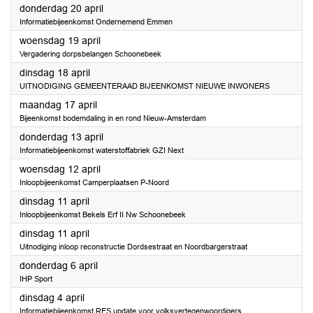
2023
donderdag 20 april
Informatiebijeenkomst Ondernemend Emmen
2023
woensdag 19 april
Vergadering dorpsbelangen Schoonebeek
2023
dinsdag 18 april
UITNODIGING GEMEENTERAAD BIJEENKOMST NIEUWE INWONERS
2023
maandag 17 april
Bijeenkomst bodemdaling in en rond Nieuw-Amsterdam
2023
donderdag 13 april
Informatiebijeenkomst waterstoffabriek GZI Next
2023
woensdag 12 april
Inloopbijeenkomst Camperplaatsen P-Noord
2023
dinsdag 11 april
Inloopbijeenkomst Bekels Erf II Nw Schoonebeek
2023
dinsdag 11 april
Uitnodiging inloop reconstructie Dordsestraat en Noordbargerstraat
2023
donderdag 6 april
IHP Sport
2023
dinsdag 4 april
Informatiebijeenkomst RES update voor volksvertegenwoordigers