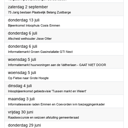
2023
zaterdag 2 september
75 Jarig bestaan Plaatselijk Belang Zuidbarge
2023
donderdag 13 juli
Bijeenkomst Inloophuis Cosis Emmen
2023
donderdag 6 juli
Afscheid wethouder Jisse Otter
2023
donderdag 6 juli
Informatiemarkt Groen Gasinstallatie GTI Next
2023
woensdag 5 juli
Informatiemarkt huurwoningen aan de Valtherlaan - GAAT NIET DOOR
2023
woensdag 5 juli
Op Fietse naar Grote Hoogte
2023
dinsdag 4 juli
Inloopbijeenkomst gebiedsvisie 'Tussen markt en Weiert'
2023
maandag 3 juli
Informatiesessie raden Emmen en Coevorden ivm toezeggingenkader
2023
vrijdag 30 juni
Raadsexcursie en seizoen afsluiting gemeenteraad
2023
donderdag 29 juni