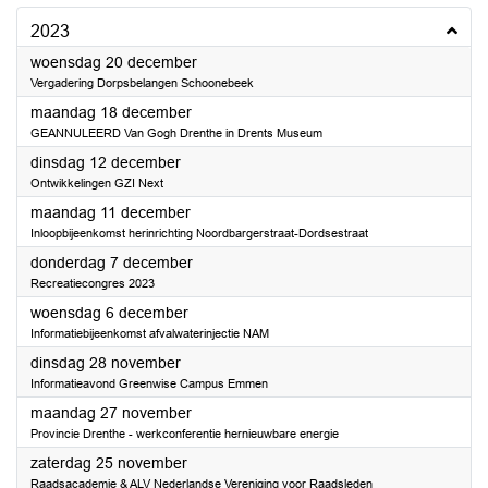
2023
2023
woensdag 20 december
Vergadering Dorpsbelangen Schoonebeek
2023
maandag 18 december
GEANNULEERD Van Gogh Drenthe in Drents Museum
2023
dinsdag 12 december
Ontwikkelingen GZI Next
2023
maandag 11 december
Inloopbijeenkomst herinrichting Noordbargerstraat-Dordsestraat
2023
donderdag 7 december
Recreatiecongres 2023
2023
woensdag 6 december
Informatiebijeenkomst afvalwaterinjectie NAM
2023
dinsdag 28 november
Informatieavond Greenwise Campus Emmen
2023
maandag 27 november
Provincie Drenthe - werkconferentie hernieuwbare energie
2023
zaterdag 25 november
Raadsacademie & ALV Nederlandse Vereniging voor Raadsleden