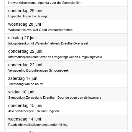
Netwerkbijeenkomst Agenda voor de Veenkoloniën
2023
donderdag 29 juni
Expeditie: Impact in de regio
2023
woensdag 28 juni
Webinair nieuwe Wet Goed Verhuurderschap
2023
dinsdag 27 juni
Inloopbijeenkomst Waterstofnetwerk Drenthe Overijssel
2023
donderdag 22 juni
Informatiebijeenkomst over de Omgevingswet en Omgevingsvisie
2023
donderdag 22 juni
Vergadering Dorpsbelangen Schoonebeek
2023
zaterdag 17 juni
Themadag van de bouw
2023
vrijdag 16 juni
Symposium Zorgbelang Drenthe - Door de ogen van de inwoners
2023
donderdag 15 juni
Afscheidsreceptie Erik van Engelen
2023
woensdag 14 juni
Raadsinformatiebijeenkomst ondermijning