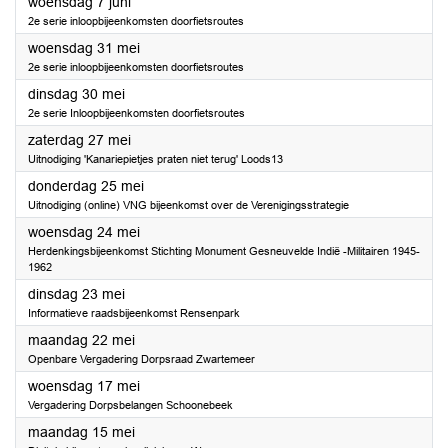
2023
woensdag 7 juni
2e serie inloopbijeenkomsten doorfietsroutes
2023
woensdag 31 mei
2e serie inloopbijeenkomsten doorfietsroutes
2023
dinsdag 30 mei
2e serie Inloopbijeenkomsten doorfietsroutes
2023
zaterdag 27 mei
Uitnodiging 'Kanariepietjes praten niet terug' Loods13
2023
donderdag 25 mei
Uitnodiging (online) VNG bijeenkomst over de Verenigingsstrategie
2023
woensdag 24 mei
Herdenkingsbijeenkomst Stichting Monument Gesneuvelde Indië -Militairen 1945-
1962
2023
dinsdag 23 mei
Informatieve raadsbijeenkomst Rensenpark
2023
maandag 22 mei
Openbare Vergadering Dorpsraad Zwartemeer
2023
woensdag 17 mei
Vergadering Dorpsbelangen Schoonebeek
2023
maandag 15 mei