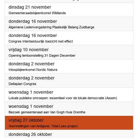
2023
dinsdag 21 november
Gemeenteraadsbijeenkomst Wildlands
2023
donderdag 16 november
Algemene Ledenvergadering Plaatselijk Belang Zuidbarge
2023
donderdag 16 november
Congres Interbestuurlijk toezicht met effect
2023
vrijdag 10 november
Opening tentoonstelling 31 Dagen December
2023
donderdag 2 november
Inloopbijeenkomst Nordic Nature
2023
donderdag 2 november
Deltaplan Congres
2023
woensdag 1 november
Lokale publieke omroepen: essentieel voor de lokale democratie (Assen)
2023
woensdag 1 november
Bezoek gemeenteraad aan Van Gogh Huis Drenthe
2023
vrijdag 27 oktober
Voorstellingen van Antigone, Total Loss project
2023
donderdag 26 oktober