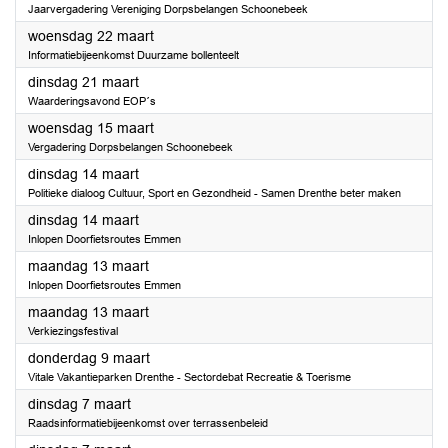
Jaarvergadering Vereniging Dorpsbelangen Schoonebeek
2023
woensdag 22 maart
Informatiebijeenkomst Duurzame bollenteelt
2023
dinsdag 21 maart
Waarderingsavond EOP´s
2023
woensdag 15 maart
Vergadering Dorpsbelangen Schoonebeek
2023
dinsdag 14 maart
Politieke dialoog Cultuur, Sport en Gezondheid - Samen Drenthe beter maken
2023
dinsdag 14 maart
Inlopen Doorfietsroutes Emmen
2023
maandag 13 maart
Inlopen Doorfietsroutes Emmen
2023
maandag 13 maart
Verkiezingsfestival
2023
donderdag 9 maart
Vitale Vakantieparken Drenthe - Sectordebat Recreatie & Toerisme
2023
dinsdag 7 maart
Raadsinformatiebijeenkomst over terrassenbeleid