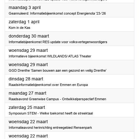
2023
maandag 3 april
Geannuleerd: Informatiebijeenkomst concept Energienota '23-'26
2023
zaterdag 1 april
Kom in de Kas
2023
donderdag 30 maart
Informatiebijeenkomst RES update voor volksvertegenwoordigers
2023
woensdag 29 maart
Informatieve bijeenkomst WILDLANDS/ ATLAS Theater
2023
woensdag 29 maart
GGD Drenthe ‘Samen bouwen aan een gezond en veilig Drenthe’
2023
dinsdag 28 maart
Raadsinformatiebijeenkomst over Emmen en Europa
2023
maandag 27 maart
Raadsavond Greenwise Campus - Ontwikkelperspectief Emmen
2023
zaterdag 25 maart
Symposium STEM - Welke toekomst heeft de streektaal
2023
woensdag 22 maart
Informatieavond herinrichting entreegebied Rensenpark
2023
woensdag 22 maart