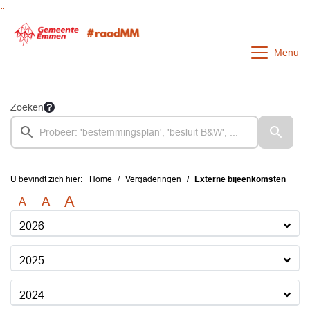
Ga naar de inhoud van deze pagina
Ga naar het zoeken
Ga naar het menu
Menu
Zoeken
U bevindt zich hier:
Home
Vergaderingen
Externe bijeenkomsten
A
A
A
2026
2025
2024