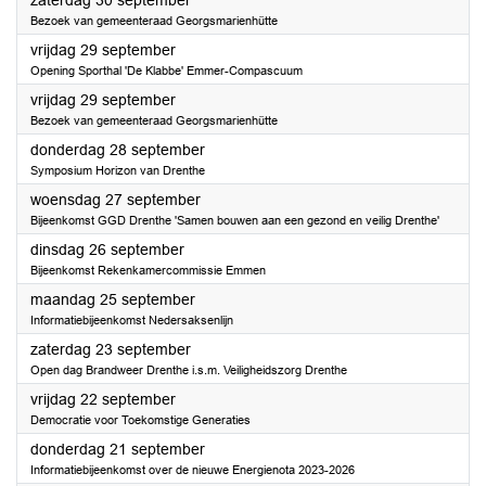
zaterdag 30 september
Bezoek van gemeenteraad Georgsmarienhütte
2023
vrijdag 29 september
Opening Sporthal 'De Klabbe' Emmer-Compascuum
2023
vrijdag 29 september
Bezoek van gemeenteraad Georgsmarienhütte
2023
donderdag 28 september
Symposium Horizon van Drenthe
2023
woensdag 27 september
Bijeenkomst GGD Drenthe 'Samen bouwen aan een gezond en veilig Drenthe'
2023
dinsdag 26 september
Bijeenkomst Rekenkamercommissie Emmen
2023
maandag 25 september
Informatiebijeenkomst Nedersaksenlijn
2023
zaterdag 23 september
Open dag Brandweer Drenthe i.s.m. Veiligheidszorg Drenthe
2023
vrijdag 22 september
Democratie voor Toekomstige Generaties
2023
donderdag 21 september
Informatiebijeenkomst over de nieuwe Energienota 2023-2026