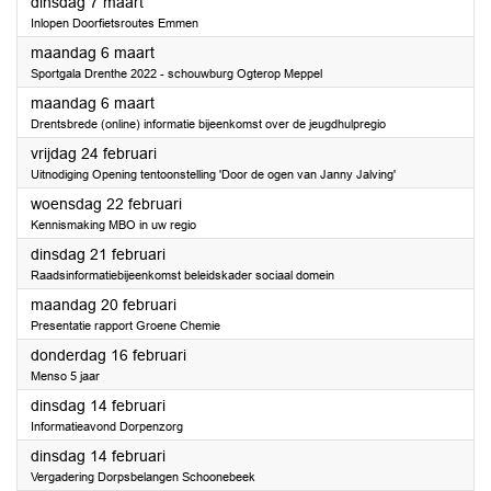
2023
dinsdag 7 maart
Inlopen Doorfietsroutes Emmen
2023
maandag 6 maart
Sportgala Drenthe 2022 - schouwburg Ogterop Meppel
2023
maandag 6 maart
Drentsbrede (online) informatie bijeenkomst over de jeugdhulpregio
2023
vrijdag 24 februari
Uitnodiging Opening tentoonstelling 'Door de ogen van Janny Jalving'
2023
woensdag 22 februari
Kennismaking MBO in uw regio
2023
dinsdag 21 februari
Raadsinformatiebijeenkomst beleidskader sociaal domein
2023
maandag 20 februari
Presentatie rapport Groene Chemie
2023
donderdag 16 februari
Menso 5 jaar
2023
dinsdag 14 februari
Informatieavond Dorpenzorg
2023
dinsdag 14 februari
Vergadering Dorpsbelangen Schoonebeek