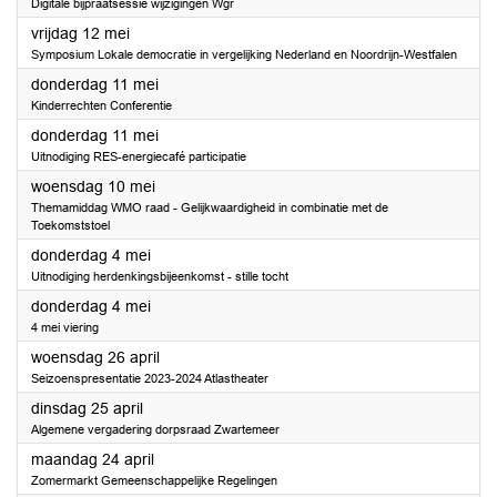
Digitale bijpraatsessie wijzigingen Wgr
2023
vrijdag 12 mei
Symposium Lokale democratie in vergelijking Nederland en Noordrijn-Westfalen
2023
donderdag 11 mei
Kinderrechten Conferentie
2023
donderdag 11 mei
Uitnodiging RES-energiecafé participatie
2023
woensdag 10 mei
Themamiddag WMO raad - Gelijkwaardigheid in combinatie met de
Toekomststoel
2023
donderdag 4 mei
Uitnodiging herdenkingsbijeenkomst - stille tocht
2023
donderdag 4 mei
4 mei viering
2023
woensdag 26 april
Seizoenspresentatie 2023-2024 Atlastheater
2023
dinsdag 25 april
Algemene vergadering dorpsraad Zwartemeer
2023
maandag 24 april
Zomermarkt Gemeenschappelijke Regelingen