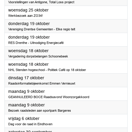
Voorstellingen van Antigone, Total Loss project
2023
woensdag 25 oktober
Werkbezoek aan ZO34!
2023
donderdag 19 oktober
Vereniging Drentse Gemeenten - Elke regio telt
2023
donderdag 19 oktober
RES Drenthe - Uitnodiging Energiecafé
2023
woensdag 18 oktober
Vergadering dorpsbelangen Schoonebeek
2023
woensdag 18 oktober
NHL Stenden hogeschool - Politiek Café op 18 oktober
2023
dinsdag 17 oktober
Raadsinformatiebijeenkomst Emmen Vernieuwt
2023
maandag 9 oktober
GEANNULEERD BOCE Raadsavond Woonzorgakkoord
2023
maandag 9 oktober
Bezoek raadsleden aan sportpark Bargeres
2023
vrijdag 6 oktober
Dag voor de raad in Eindhoven
2023