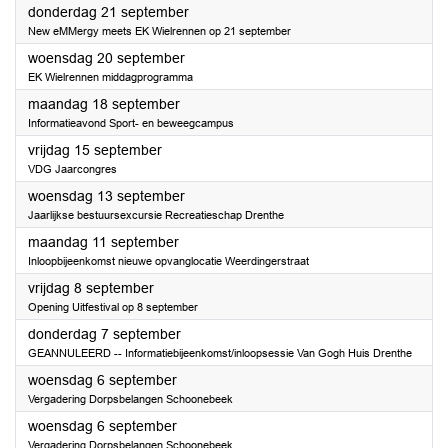
2023
donderdag 21 september
New eMMergy meets EK Wielrennen op 21 september
2023
woensdag 20 september
EK Wielrennen middagprogramma
2023
maandag 18 september
Informatieavond Sport- en beweegcampus
2023
vrijdag 15 september
VDG Jaarcongres
2023
woensdag 13 september
Jaarlijkse bestuursexcursie Recreatieschap Drenthe
2023
maandag 11 september
Inloopbijeenkomst nieuwe opvanglocatie Weerdingerstraat
2023
vrijdag 8 september
Opening Uitfestival op 8 september
2023
donderdag 7 september
GEANNULEERD -- Informatiebijeenkomst/inloopsessie Van Gogh Huis Drenthe
2023
woensdag 6 september
Vergadering Dorpsbelangen Schoonebeek
2023
woensdag 6 september
Vergadering Dorpsbelangen Schoonebeek