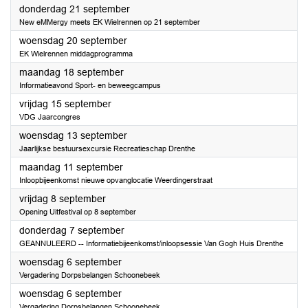
2023
donderdag 21 september
New eMMergy meets EK Wielrennen op 21 september
2023
woensdag 20 september
EK Wielrennen middagprogramma
2023
maandag 18 september
Informatieavond Sport- en beweegcampus
2023
vrijdag 15 september
VDG Jaarcongres
2023
woensdag 13 september
Jaarlijkse bestuursexcursie Recreatieschap Drenthe
2023
maandag 11 september
Inloopbijeenkomst nieuwe opvanglocatie Weerdingerstraat
2023
vrijdag 8 september
Opening Uitfestival op 8 september
2023
donderdag 7 september
GEANNULEERD -- Informatiebijeenkomst/inloopsessie Van Gogh Huis Drenthe
2023
woensdag 6 september
Vergadering Dorpsbelangen Schoonebeek
2023
woensdag 6 september
Vergadering Dorpsbelangen Schoonebeek