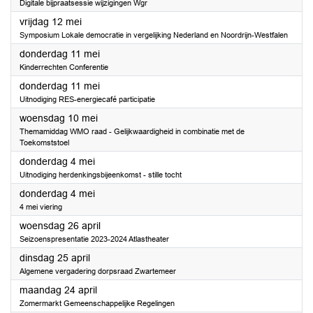
Digitale bijpraatsessie wijzigingen Wgr
2023
vrijdag 12 mei
Symposium Lokale democratie in vergelijking Nederland en Noordrijn-Westfalen
2023
donderdag 11 mei
Kinderrechten Conferentie
2023
donderdag 11 mei
Uitnodiging RES-energiecafé participatie
2023
woensdag 10 mei
Themamiddag WMO raad - Gelijkwaardigheid in combinatie met de
Toekomststoel
2023
donderdag 4 mei
Uitnodiging herdenkingsbijeenkomst - stille tocht
2023
donderdag 4 mei
4 mei viering
2023
woensdag 26 april
Seizoenspresentatie 2023-2024 Atlastheater
2023
dinsdag 25 april
Algemene vergadering dorpsraad Zwartemeer
2023
maandag 24 april
Zomermarkt Gemeenschappelijke Regelingen