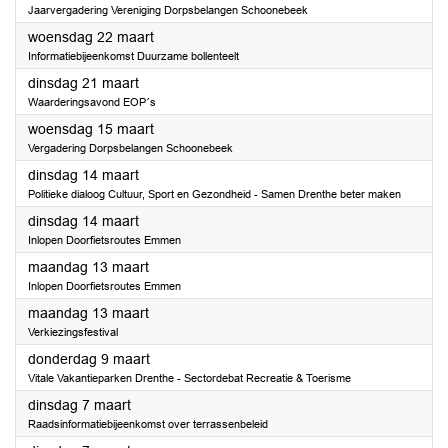
Jaarvergadering Vereniging Dorpsbelangen Schoonebeek
2023
woensdag 22 maart
Informatiebijeenkomst Duurzame bollenteelt
2023
dinsdag 21 maart
Waarderingsavond EOP´s
2023
woensdag 15 maart
Vergadering Dorpsbelangen Schoonebeek
2023
dinsdag 14 maart
Politieke dialoog Cultuur, Sport en Gezondheid - Samen Drenthe beter maken
2023
dinsdag 14 maart
Inlopen Doorfietsroutes Emmen
2023
maandag 13 maart
Inlopen Doorfietsroutes Emmen
2023
maandag 13 maart
Verkiezingsfestival
2023
donderdag 9 maart
Vitale Vakantieparken Drenthe - Sectordebat Recreatie & Toerisme
2023
dinsdag 7 maart
Raadsinformatiebijeenkomst over terrassenbeleid