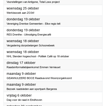
Voorstellingen van Antigone, Total Loss project
2023
woensdag 25 oktober
Werkbezoek aan ZO34!
2023
donderdag 19 oktober
Vereniging Drentse Gemeenten - Elke regio telt
2023
donderdag 19 oktober
RES Drenthe - Uitnodiging Energiecafé
2023
woensdag 18 oktober
Vergadering dorpsbelangen Schoonebeek
2023
woensdag 18 oktober
NHL Stenden hogeschool - Politiek Café op 18 oktober
2023
dinsdag 17 oktober
Raadsinformatiebijeenkomst Emmen Vernieuwt
2023
maandag 9 oktober
GEANNULEERD BOCE Raadsavond Woonzorgakkoord
2023
maandag 9 oktober
Bezoek raadsleden aan sportpark Bargeres
2023
vrijdag 6 oktober
Dag voor de raad in Eindhoven