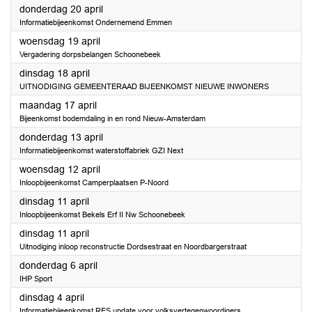
2023
donderdag 20 april
Informatiebijeenkomst Ondernemend Emmen
2023
woensdag 19 april
Vergadering dorpsbelangen Schoonebeek
2023
dinsdag 18 april
UITNODIGING GEMEENTERAAD BIJEENKOMST NIEUWE INWONERS
2023
maandag 17 april
Bijeenkomst bodemdaling in en rond Nieuw-Amsterdam
2023
donderdag 13 april
Informatiebijeenkomst waterstoffabriek GZI Next
2023
woensdag 12 april
Inloopbijeenkomst Camperplaatsen P-Noord
2023
dinsdag 11 april
Inloopbijeenkomst Bekels Erf II Nw Schoonebeek
2023
dinsdag 11 april
Uitnodiging inloop reconstructie Dordsestraat en Noordbargerstraat
2023
donderdag 6 april
IHP Sport
2023
dinsdag 4 april
Informatiebijeenkomst RES update voor volksvertegenwoordigers