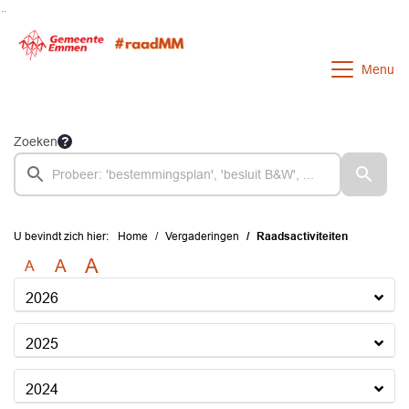
Ga naar de inhoud van deze pagina
Ga naar het zoeken
Ga naar het menu
Menu
Zoeken
U bevindt zich hier:
Home
Vergaderingen
Raadsactiviteiten
A
A
A
2026
2025
2024