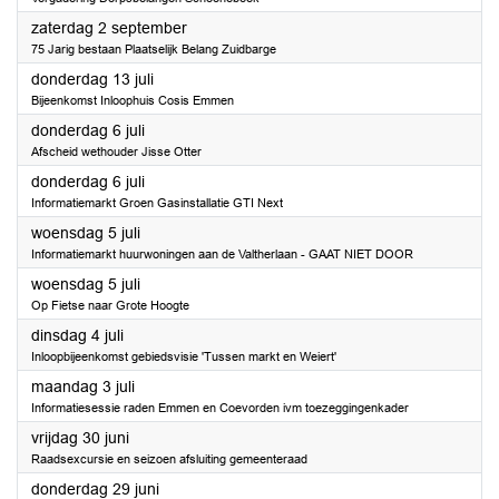
2023
zaterdag 2 september
75 Jarig bestaan Plaatselijk Belang Zuidbarge
2023
donderdag 13 juli
Bijeenkomst Inloophuis Cosis Emmen
2023
donderdag 6 juli
Afscheid wethouder Jisse Otter
2023
donderdag 6 juli
Informatiemarkt Groen Gasinstallatie GTI Next
2023
woensdag 5 juli
Informatiemarkt huurwoningen aan de Valtherlaan - GAAT NIET DOOR
2023
woensdag 5 juli
Op Fietse naar Grote Hoogte
2023
dinsdag 4 juli
Inloopbijeenkomst gebiedsvisie 'Tussen markt en Weiert'
2023
maandag 3 juli
Informatiesessie raden Emmen en Coevorden ivm toezeggingenkader
2023
vrijdag 30 juni
Raadsexcursie en seizoen afsluiting gemeenteraad
2023
donderdag 29 juni