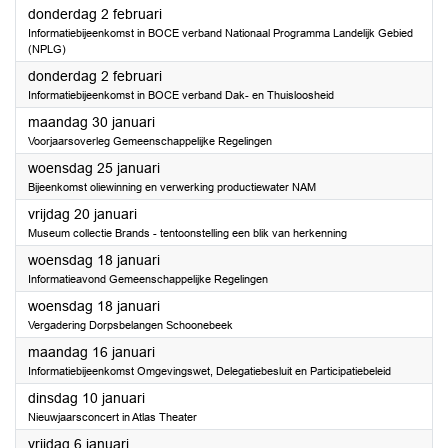
2023
donderdag 2 februari
Informatiebijeenkomst in BOCE verband Nationaal Programma Landelijk Gebied
(NPLG)
2023
donderdag 2 februari
Informatiebijeenkomst in BOCE verband Dak- en Thuisloosheid
2023
maandag 30 januari
Voorjaarsoverleg Gemeenschappelijke Regelingen
2023
woensdag 25 januari
Bijeenkomst oliewinning en verwerking productiewater NAM
2023
vrijdag 20 januari
Museum collectie Brands - tentoonstelling een blik van herkenning
2023
woensdag 18 januari
Informatieavond Gemeenschappelijke Regelingen
2023
woensdag 18 januari
Vergadering Dorpsbelangen Schoonebeek
2023
maandag 16 januari
Informatiebijeenkomst Omgevingswet, Delegatiebesluit en Participatiebeleid
2023
dinsdag 10 januari
Nieuwjaarsconcert in Atlas Theater
2023
vrijdag 6 januari