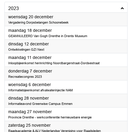
2023
2023
woensdag 20 december
Vergadering Dorpsbelangen Schoonebeek
2023
maandag 18 december
GEANNULEERD Van Gogh Drenthe in Drents Museum
2023
dinsdag 12 december
Ontwikkelingen GZI Next
2023
maandag 11 december
Inloopbijeenkomst herinrichting Noordbargerstraat-Dordsestraat
2023
donderdag 7 december
Recreatiecongres 2023
2023
woensdag 6 december
Informatiebijeenkomst afvalwaterinjectie NAM
2023
dinsdag 28 november
Informatieavond Greenwise Campus Emmen
2023
maandag 27 november
Provincie Drenthe - werkconferentie hernieuwbare energie
2023
zaterdag 25 november
Raadsacademie & ALV Nederlandse Vereniging voor Raadsleden