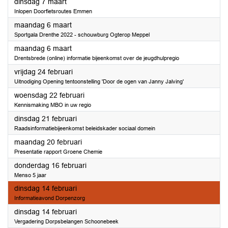
2023
dinsdag 7 maart
Inlopen Doorfietsroutes Emmen
2023
maandag 6 maart
Sportgala Drenthe 2022 - schouwburg Ogterop Meppel
2023
maandag 6 maart
Drentsbrede (online) informatie bijeenkomst over de jeugdhulpregio
2023
vrijdag 24 februari
Uitnodiging Opening tentoonstelling 'Door de ogen van Janny Jalving'
2023
woensdag 22 februari
Kennismaking MBO in uw regio
2023
dinsdag 21 februari
Raadsinformatiebijeenkomst beleidskader sociaal domein
2023
maandag 20 februari
Presentatie rapport Groene Chemie
2023
donderdag 16 februari
Menso 5 jaar
2023
dinsdag 14 februari
Informatieavond Dorpenzorg
2023
dinsdag 14 februari
Vergadering Dorpsbelangen Schoonebeek