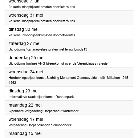
2023
woensdag 7 juni
2e serie inloopbijeenkomsten doorfietsroutes
2023
woensdag 31 mei
2e serie inloopbijeenkomsten doorfietsroutes
2023
dinsdag 30 mei
2e serie Inloopbijeenkomsten doorfietsroutes
2023
zaterdag 27 mei
Uitnodiging 'Kanariepietjes praten niet terug' Loods13
2023
donderdag 25 mei
Uitnodiging (online) VNG bijeenkomst over de Verenigingsstrategie
2023
woensdag 24 mei
Herdenkingsbijeenkomst Stichting Monument Gesneuvelde Indië -Militairen 1945-
1962
2023
dinsdag 23 mei
Informatieve raadsbijeenkomst Rensenpark
2023
maandag 22 mei
Openbare Vergadering Dorpsraad Zwartemeer
2023
woensdag 17 mei
Vergadering Dorpsbelangen Schoonebeek
2023
maandag 15 mei