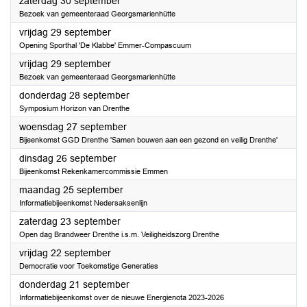
2023
zaterdag 30 september
Bezoek van gemeenteraad Georgsmarienhütte
2023
vrijdag 29 september
Opening Sporthal 'De Klabbe' Emmer-Compascuum
2023
vrijdag 29 september
Bezoek van gemeenteraad Georgsmarienhütte
2023
donderdag 28 september
Symposium Horizon van Drenthe
2023
woensdag 27 september
Bijeenkomst GGD Drenthe 'Samen bouwen aan een gezond en veilig Drenthe'
2023
dinsdag 26 september
Bijeenkomst Rekenkamercommissie Emmen
2023
maandag 25 september
Informatiebijeenkomst Nedersaksenlijn
2023
zaterdag 23 september
Open dag Brandweer Drenthe i.s.m. Veiligheidszorg Drenthe
2023
vrijdag 22 september
Democratie voor Toekomstige Generaties
2023
donderdag 21 september
Informatiebijeenkomst over de nieuwe Energienota 2023-2026