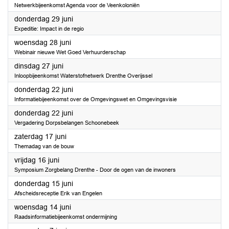
Netwerkbijeenkomst Agenda voor de Veenkoloniën
2023
donderdag 29 juni
Expeditie: Impact in de regio
2023
woensdag 28 juni
Webinair nieuwe Wet Goed Verhuurderschap
2023
dinsdag 27 juni
Inloopbijeenkomst Waterstofnetwerk Drenthe Overijssel
2023
donderdag 22 juni
Informatiebijeenkomst over de Omgevingswet en Omgevingsvisie
2023
donderdag 22 juni
Vergadering Dorpsbelangen Schoonebeek
2023
zaterdag 17 juni
Themadag van de bouw
2023
vrijdag 16 juni
Symposium Zorgbelang Drenthe - Door de ogen van de inwoners
2023
donderdag 15 juni
Afscheidsreceptie Erik van Engelen
2023
woensdag 14 juni
Raadsinformatiebijeenkomst ondermijning