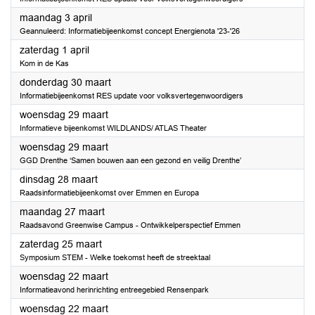
2023
maandag 3 april
Geannuleerd: Informatiebijeenkomst concept Energienota '23-'26
2023
zaterdag 1 april
Kom in de Kas
2023
donderdag 30 maart
Informatiebijeenkomst RES update voor volksvertegenwoordigers
2023
woensdag 29 maart
Informatieve bijeenkomst WILDLANDS/ ATLAS Theater
2023
woensdag 29 maart
GGD Drenthe ‘Samen bouwen aan een gezond en veilig Drenthe’
2023
dinsdag 28 maart
Raadsinformatiebijeenkomst over Emmen en Europa
2023
maandag 27 maart
Raadsavond Greenwise Campus - Ontwikkelperspectief Emmen
2023
zaterdag 25 maart
Symposium STEM - Welke toekomst heeft de streektaal
2023
woensdag 22 maart
Informatieavond herinrichting entreegebied Rensenpark
2023
woensdag 22 maart