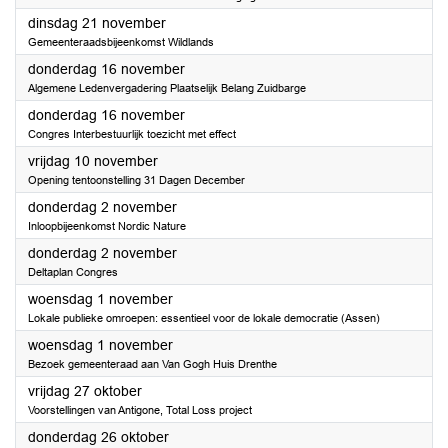
2023
dinsdag 21 november
Gemeenteraadsbijeenkomst Wildlands
2023
donderdag 16 november
Algemene Ledenvergadering Plaatselijk Belang Zuidbarge
2023
donderdag 16 november
Congres Interbestuurlijk toezicht met effect
2023
vrijdag 10 november
Opening tentoonstelling 31 Dagen December
2023
donderdag 2 november
Inloopbijeenkomst Nordic Nature
2023
donderdag 2 november
Deltaplan Congres
2023
woensdag 1 november
Lokale publieke omroepen: essentieel voor de lokale democratie (Assen)
2023
woensdag 1 november
Bezoek gemeenteraad aan Van Gogh Huis Drenthe
2023
vrijdag 27 oktober
Voorstellingen van Antigone, Total Loss project
2023
donderdag 26 oktober