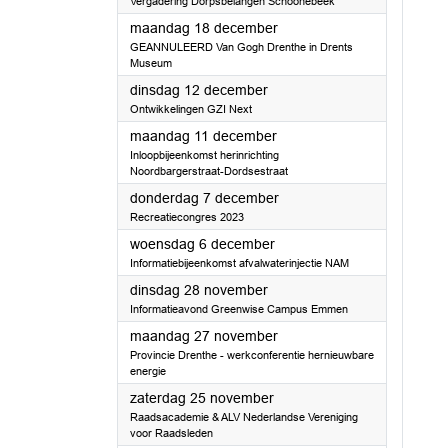
Vergadering Dorpsbelangen Schoonebeek
2023
maandag 18 december
GEANNULEERD Van Gogh Drenthe in Drents
Museum
2023
dinsdag 12 december
Ontwikkelingen GZI Next
2023
maandag 11 december
Inloopbijeenkomst herinrichting
Noordbargerstraat-Dordsestraat
2023
donderdag 7 december
Recreatiecongres 2023
2023
woensdag 6 december
Informatiebijeenkomst afvalwaterinjectie NAM
2023
dinsdag 28 november
Informatieavond Greenwise Campus Emmen
2023
maandag 27 november
Provincie Drenthe - werkconferentie hernieuwbare
energie
2023
zaterdag 25 november
Raadsacademie & ALV Nederlandse Vereniging
voor Raadsleden