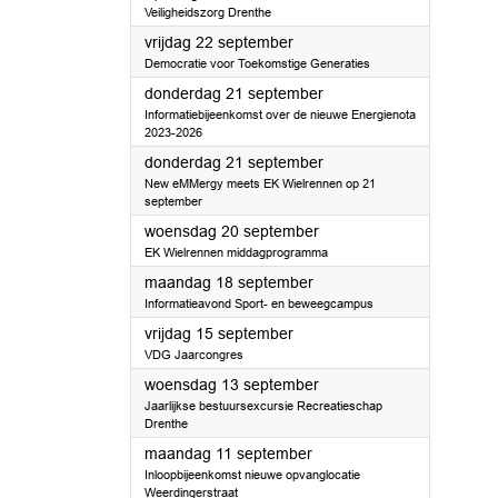
Veiligheidszorg Drenthe
2023
vrijdag 22 september
Democratie voor Toekomstige Generaties
2023
donderdag 21 september
Informatiebijeenkomst over de nieuwe Energienota
2023-2026
2023
donderdag 21 september
New eMMergy meets EK Wielrennen op 21
september
2023
woensdag 20 september
EK Wielrennen middagprogramma
2023
maandag 18 september
Informatieavond Sport- en beweegcampus
2023
vrijdag 15 september
VDG Jaarcongres
2023
woensdag 13 september
Jaarlijkse bestuursexcursie Recreatieschap
Drenthe
2023
maandag 11 september
Inloopbijeenkomst nieuwe opvanglocatie
Weerdingerstraat