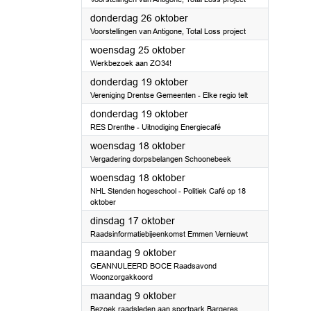
2023
donderdag 26 oktober
Voorstellingen van Antigone, Total Loss project
2023
woensdag 25 oktober
Werkbezoek aan ZO34!
2023
donderdag 19 oktober
Vereniging Drentse Gemeenten - Elke regio telt
2023
donderdag 19 oktober
RES Drenthe - Uitnodiging Energiecafé
2023
woensdag 18 oktober
Vergadering dorpsbelangen Schoonebeek
2023
woensdag 18 oktober
NHL Stenden hogeschool - Politiek Café op 18
oktober
2023
dinsdag 17 oktober
Raadsinformatiebijeenkomst Emmen Vernieuwt
2023
maandag 9 oktober
GEANNULEERD BOCE Raadsavond
Woonzorgakkoord
2023
maandag 9 oktober
Bezoek raadsleden aan sportpark Bargeres