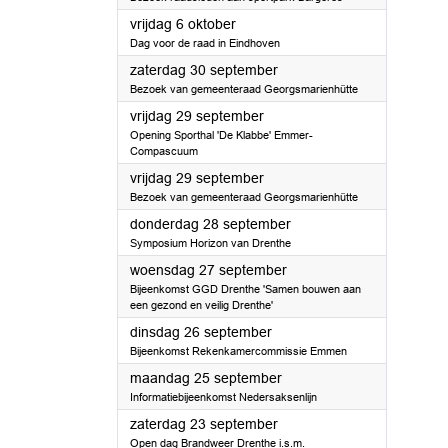
2023
vrijdag 6 oktober
Dag voor de raad in Eindhoven
2023
zaterdag 30 september
Bezoek van gemeenteraad Georgsmarienhütte
2023
vrijdag 29 september
Opening Sporthal 'De Klabbe' Emmer-
Compascuum
2023
vrijdag 29 september
Bezoek van gemeenteraad Georgsmarienhütte
2023
donderdag 28 september
Symposium Horizon van Drenthe
2023
woensdag 27 september
Bijeenkomst GGD Drenthe 'Samen bouwen aan
een gezond en veilig Drenthe'
2023
dinsdag 26 september
Bijeenkomst Rekenkamercommissie Emmen
2023
maandag 25 september
Informatiebijeenkomst Nedersaksenlijn
2023
zaterdag 23 september
Open dag Brandweer Drenthe i.s.m.