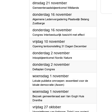
2023
dinsdag 21 november
Gemeenteraadsbijeenkomst Wildlands
2023
donderdag 16 november
Algemene Ledenvergadering Plaatselijk Belang
Zuidbarge
2023
donderdag 16 november
Congres Interbestuurlijk toezicht met effect
2023
vrijdag 10 november
Opening tentoonstelling 31 Dagen December
2023
donderdag 2 november
Inloopbijeenkomst Nordic Nature
2023
donderdag 2 november
Deltaplan Congres
2023
woensdag 1 november
Lokale publieke omroepen: essentieel voor de
lokale democratie (Assen)
2023
woensdag 1 november
Bezoek gemeenteraad aan Van Gogh Huis
Drenthe
2023
vrijdag 27 oktober
Voorstellingen van Antigone, Total Loss project