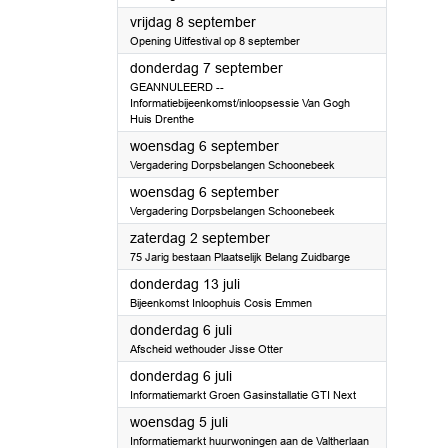
2023
vrijdag 8 september
Opening Uitfestival op 8 september
2023
donderdag 7 september
GEANNULEERD --
Informatiebijeenkomst/inloopsessie Van Gogh
Huis Drenthe
2023
woensdag 6 september
Vergadering Dorpsbelangen Schoonebeek
2023
woensdag 6 september
Vergadering Dorpsbelangen Schoonebeek
2023
zaterdag 2 september
75 Jarig bestaan Plaatselijk Belang Zuidbarge
2023
donderdag 13 juli
Bijeenkomst Inloophuis Cosis Emmen
2023
donderdag 6 juli
Afscheid wethouder Jisse Otter
2023
donderdag 6 juli
Informatiemarkt Groen Gasinstallatie GTI Next
2023
woensdag 5 juli
Informatiemarkt huurwoningen aan de Valtherlaan