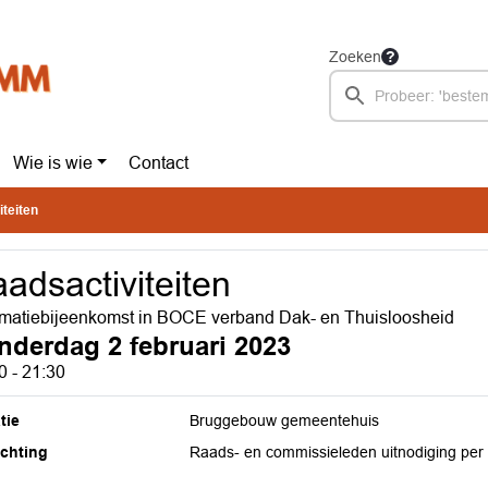
Zoeken
Wie is wie
Contact
teiten
adsactiviteiten
rmatiebijeenkomst in BOCE verband Dak- en Thuisloosheid
nderdag 2 februari 2023
0 - 21:30
tie
Bruggebouw gemeentehuis
ichting
Raads- en commissieleden uitnodiging per 