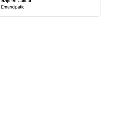
lzijn en Cultuur
 Emancipatie