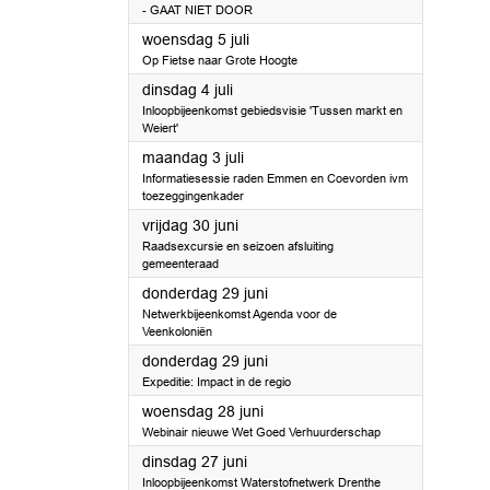
- GAAT NIET DOOR
2023
woensdag 5 juli
Op Fietse naar Grote Hoogte
2023
dinsdag 4 juli
Inloopbijeenkomst gebiedsvisie 'Tussen markt en
Weiert'
2023
maandag 3 juli
Informatiesessie raden Emmen en Coevorden ivm
toezeggingenkader
2023
vrijdag 30 juni
Raadsexcursie en seizoen afsluiting
gemeenteraad
2023
donderdag 29 juni
Netwerkbijeenkomst Agenda voor de
Veenkoloniën
2023
donderdag 29 juni
Expeditie: Impact in de regio
2023
woensdag 28 juni
Webinair nieuwe Wet Goed Verhuurderschap
2023
dinsdag 27 juni
Inloopbijeenkomst Waterstofnetwerk Drenthe