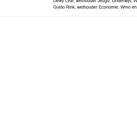
Dewy Leal, wethouder Jeugd, Onderwijs, We
Guido Rink, wethouder Economie, Wmo en