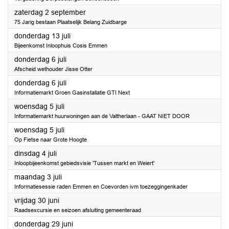
2023
zaterdag 2 september
75 Jarig bestaan Plaatselijk Belang Zuidbarge
2023
donderdag 13 juli
Bijeenkomst Inloophuis Cosis Emmen
2023
donderdag 6 juli
Afscheid wethouder Jisse Otter
2023
donderdag 6 juli
Informatiemarkt Groen Gasinstallatie GTI Next
2023
woensdag 5 juli
Informatiemarkt huurwoningen aan de Valtherlaan - GAAT NIET DOOR
2023
woensdag 5 juli
Op Fietse naar Grote Hoogte
2023
dinsdag 4 juli
Inloopbijeenkomst gebiedsvisie 'Tussen markt en Weiert'
2023
maandag 3 juli
Informatiesessie raden Emmen en Coevorden ivm toezeggingenkader
2023
vrijdag 30 juni
Raadsexcursie en seizoen afsluiting gemeenteraad
2023
donderdag 29 juni