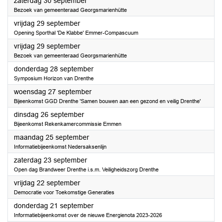
2023
zaterdag 30 september
Bezoek van gemeenteraad Georgsmarienhütte
2023
vrijdag 29 september
Opening Sporthal 'De Klabbe' Emmer-Compascuum
2023
vrijdag 29 september
Bezoek van gemeenteraad Georgsmarienhütte
2023
donderdag 28 september
Symposium Horizon van Drenthe
2023
woensdag 27 september
Bijeenkomst GGD Drenthe 'Samen bouwen aan een gezond en veilig Drenthe'
2023
dinsdag 26 september
Bijeenkomst Rekenkamercommissie Emmen
2023
maandag 25 september
Informatiebijeenkomst Nedersaksenlijn
2023
zaterdag 23 september
Open dag Brandweer Drenthe i.s.m. Veiligheidszorg Drenthe
2023
vrijdag 22 september
Democratie voor Toekomstige Generaties
2023
donderdag 21 september
Informatiebijeenkomst over de nieuwe Energienota 2023-2026