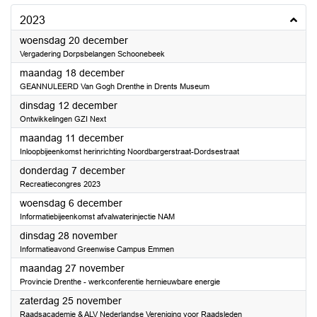
2023
2023
woensdag 20 december
Vergadering Dorpsbelangen Schoonebeek
2023
maandag 18 december
GEANNULEERD Van Gogh Drenthe in Drents Museum
2023
dinsdag 12 december
Ontwikkelingen GZI Next
2023
maandag 11 december
Inloopbijeenkomst herinrichting Noordbargerstraat-Dordsestraat
2023
donderdag 7 december
Recreatiecongres 2023
2023
woensdag 6 december
Informatiebijeenkomst afvalwaterinjectie NAM
2023
dinsdag 28 november
Informatieavond Greenwise Campus Emmen
2023
maandag 27 november
Provincie Drenthe - werkconferentie hernieuwbare energie
2023
zaterdag 25 november
Raadsacademie & ALV Nederlandse Vereniging voor Raadsleden