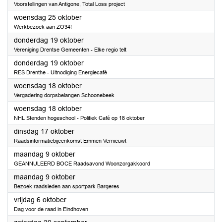
Voorstellingen van Antigone, Total Loss project
2023
woensdag 25 oktober
Werkbezoek aan ZO34!
2023
donderdag 19 oktober
Vereniging Drentse Gemeenten - Elke regio telt
2023
donderdag 19 oktober
RES Drenthe - Uitnodiging Energiecafé
2023
woensdag 18 oktober
Vergadering dorpsbelangen Schoonebeek
2023
woensdag 18 oktober
NHL Stenden hogeschool - Politiek Café op 18 oktober
2023
dinsdag 17 oktober
Raadsinformatiebijeenkomst Emmen Vernieuwt
2023
maandag 9 oktober
GEANNULEERD BOCE Raadsavond Woonzorgakkoord
2023
maandag 9 oktober
Bezoek raadsleden aan sportpark Bargeres
2023
vrijdag 6 oktober
Dag voor de raad in Eindhoven