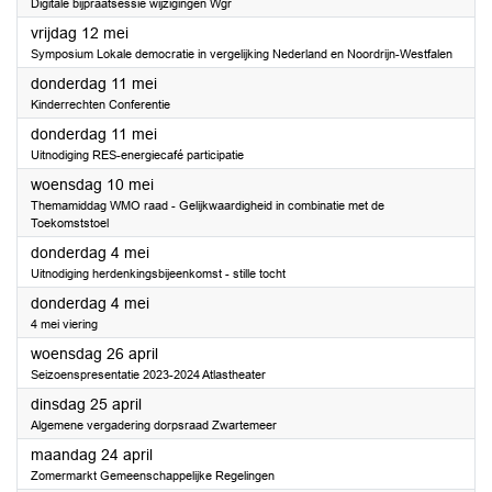
Digitale bijpraatsessie wijzigingen Wgr
2023
vrijdag 12 mei
Symposium Lokale democratie in vergelijking Nederland en Noordrijn-Westfalen
2023
donderdag 11 mei
Kinderrechten Conferentie
2023
donderdag 11 mei
Uitnodiging RES-energiecafé participatie
2023
woensdag 10 mei
Themamiddag WMO raad - Gelijkwaardigheid in combinatie met de
Toekomststoel
2023
donderdag 4 mei
Uitnodiging herdenkingsbijeenkomst - stille tocht
2023
donderdag 4 mei
4 mei viering
2023
woensdag 26 april
Seizoenspresentatie 2023-2024 Atlastheater
2023
dinsdag 25 april
Algemene vergadering dorpsraad Zwartemeer
2023
maandag 24 april
Zomermarkt Gemeenschappelijke Regelingen