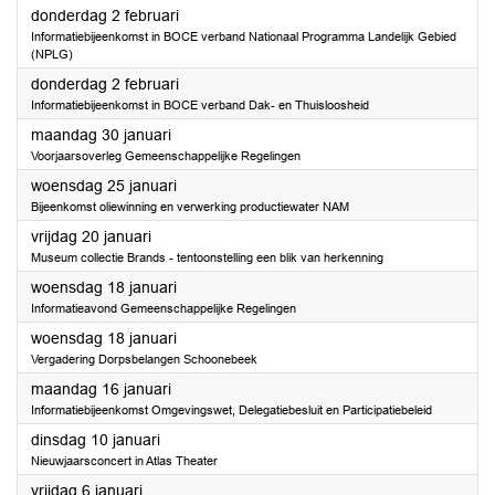
2023
donderdag 2 februari
Informatiebijeenkomst in BOCE verband Nationaal Programma Landelijk Gebied
(NPLG)
2023
donderdag 2 februari
Informatiebijeenkomst in BOCE verband Dak- en Thuisloosheid
2023
maandag 30 januari
Voorjaarsoverleg Gemeenschappelijke Regelingen
2023
woensdag 25 januari
Bijeenkomst oliewinning en verwerking productiewater NAM
2023
vrijdag 20 januari
Museum collectie Brands - tentoonstelling een blik van herkenning
2023
woensdag 18 januari
Informatieavond Gemeenschappelijke Regelingen
2023
woensdag 18 januari
Vergadering Dorpsbelangen Schoonebeek
2023
maandag 16 januari
Informatiebijeenkomst Omgevingswet, Delegatiebesluit en Participatiebeleid
2023
dinsdag 10 januari
Nieuwjaarsconcert in Atlas Theater
2023
vrijdag 6 januari