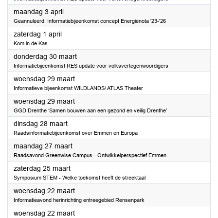
2023
maandag 3 april
Geannuleerd: Informatiebijeenkomst concept Energienota '23-'26
2023
zaterdag 1 april
Kom in de Kas
2023
donderdag 30 maart
Informatiebijeenkomst RES update voor volksvertegenwoordigers
2023
woensdag 29 maart
Informatieve bijeenkomst WILDLANDS/ ATLAS Theater
2023
woensdag 29 maart
GGD Drenthe ‘Samen bouwen aan een gezond en veilig Drenthe’
2023
dinsdag 28 maart
Raadsinformatiebijeenkomst over Emmen en Europa
2023
maandag 27 maart
Raadsavond Greenwise Campus - Ontwikkelperspectief Emmen
2023
zaterdag 25 maart
Symposium STEM - Welke toekomst heeft de streektaal
2023
woensdag 22 maart
Informatieavond herinrichting entreegebied Rensenpark
2023
woensdag 22 maart