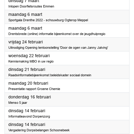
2023
dinsdag 7 maart
Inlopen Doorfietsroutes Emmen
2023
maandag 6 maart
Sportgala Drenthe 2022 - schouwburg Ogterop Meppel
2023
maandag 6 maart
Drentsbrede (online) informatie bijeenkomst over de jeugdhulpregio
2023
vrijdag 24 februari
Uitnodiging Opening tentoonstelling 'Door de ogen van Janny Jalving'
2023
woensdag 22 februari
Kennismaking MBO in uw regio
2023
dinsdag 21 februari
Raadsinformatiebijeenkomst beleidskader sociaal domein
2023
maandag 20 februari
Presentatie rapport Groene Chemie
2023
donderdag 16 februari
Menso 5 jaar
2023
dinsdag 14 februari
Informatieavond Dorpenzorg
2023
dinsdag 14 februari
Vergadering Dorpsbelangen Schoonebeek