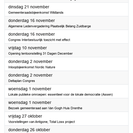
2023
dinsdag 21 november
Gemeenteraadsbijeenkomst Wildlands
2023
donderdag 16 november
Algemene Ledenvergadering Plaatselijk Belang Zuidbarge
2023
donderdag 16 november
Congres Interbestuurlijk toezicht met effect
2023
vrijdag 10 november
Opening tentoonstelling 31 Dagen December
2023
donderdag 2 november
Inloopbijeenkomst Nordic Nature
2023
donderdag 2 november
Deltaplan Congres
2023
woensdag 1 november
Lokale publieke omroepen: essentieel voor de lokale democratie (Assen)
2023
woensdag 1 november
Bezoek gemeenteraad aan Van Gogh Huis Drenthe
2023
vrijdag 27 oktober
Voorstellingen van Antigone, Total Loss project
2023
donderdag 26 oktober