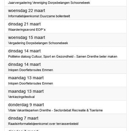
Jaarvergadering Vereniging Dorpsbelangen Schoonebeek
2023
woensdag 22 maart
Informatiebijeenkomst Duurzame bollenteelt
2023
dinsdag 21 maart
Waarderingsavond EOP´s
2023
woensdag 15 maart
Vergadering Dorpsbelangen Schoonebeek
2023
dinsdag 14 maart
Politieke dialoog Cultuur, Sport en Gezondheid - Samen Drenthe beter maken
2023
dinsdag 14 maart
Inlopen Doorfietsroutes Emmen
2023
maandag 13 maart
Inlopen Doorfietsroutes Emmen
2023
maandag 13 maart
Verkiezingsfestival
2023
donderdag 9 maart
Vitale Vakantieparken Drenthe - Sectordebat Recreatie & Toerisme
2023
dinsdag 7 maart
Raadsinformatiebijeenkomst over terrassenbeleid