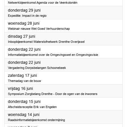
Netwerkbijeenkomst Agenda voor de Veenkoloniën
2023
donderdag 29 juni
Expeditie: Impact in de regio
2023
woensdag 28 juni
Webinair nieuwe Wet Goed Verhuurderschap
2023
dinsdag 27 juni
Inloopbijeenkomst Waterstofnetwerk Drenthe Overijssel
2023
donderdag 22 juni
Informatiebijeenkomst over de Omgevingswet en Omgevingsvisie
2023
donderdag 22 juni
Vergadering Dorpsbelangen Schoonebeek
2023
zaterdag 17 juni
Themadag van de bouw
2023
vrijdag 16 juni
Symposium Zorgbelang Drenthe - Door de ogen van de inwoners
2023
donderdag 15 juni
Afscheidsreceptie Erik van Engelen
2023
woensdag 14 juni
Raadsinformatiebijeenkomst ondermijning