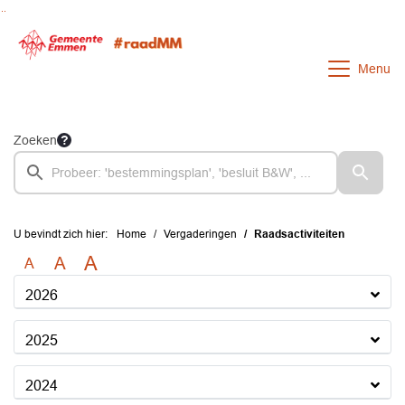
Ga naar de inhoud van deze pagina
Ga naar het zoeken
Ga naar het menu
Menu
Zoeken
U bevindt zich hier:
Home
Vergaderingen
Raadsactiviteiten
A
A
A
2026
2025
2024