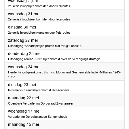
2023
woensdag 7 juni
2e serie inloopbijeenkomsten doorfietsroutes
2023
woensdag 31 mei
2e serie inloopbijeenkomsten doorfietsroutes
2023
dinsdag 30 mei
2e serie Inloopbijeenkomsten doorfietsroutes
2023
zaterdag 27 mei
Uitnodiging 'Kanariepietjes praten niet terug' Loods13
2023
donderdag 25 mei
Uitnodiging (online) VNG bijeenkomst over de Verenigingsstrategie
2023
woensdag 24 mei
Herdenkingsbijeenkomst Stichting Monument Gesneuvelde Indië -Militairen 1945-
1962
2023
dinsdag 23 mei
Informatieve raadsbijeenkomst Rensenpark
2023
maandag 22 mei
Openbare Vergadering Dorpsraad Zwartemeer
2023
woensdag 17 mei
Vergadering Dorpsbelangen Schoonebeek
2023
maandag 15 mei