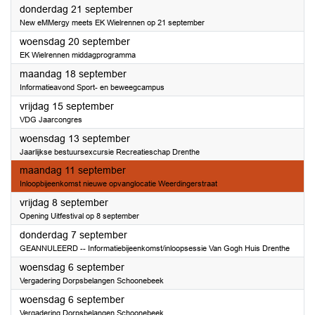
2023
donderdag 21 september
New eMMergy meets EK Wielrennen op 21 september
2023
woensdag 20 september
EK Wielrennen middagprogramma
2023
maandag 18 september
Informatieavond Sport- en beweegcampus
2023
vrijdag 15 september
VDG Jaarcongres
2023
woensdag 13 september
Jaarlijkse bestuursexcursie Recreatieschap Drenthe
2023
maandag 11 september
Inloopbijeenkomst nieuwe opvanglocatie Weerdingerstraat
2023
vrijdag 8 september
Opening Uitfestival op 8 september
2023
donderdag 7 september
GEANNULEERD -- Informatiebijeenkomst/inloopsessie Van Gogh Huis Drenthe
2023
woensdag 6 september
Vergadering Dorpsbelangen Schoonebeek
2023
woensdag 6 september
Vergadering Dorpsbelangen Schoonebeek