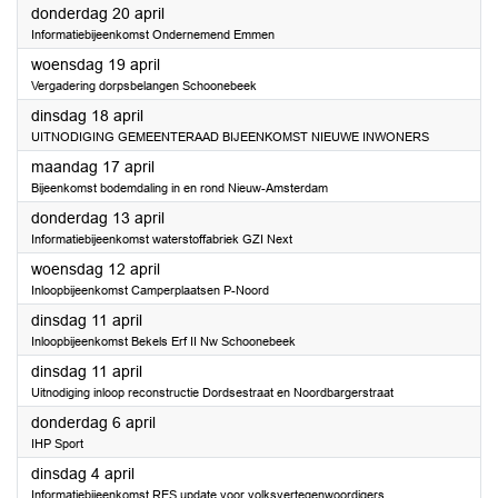
2023
donderdag 20 april
Informatiebijeenkomst Ondernemend Emmen
2023
woensdag 19 april
Vergadering dorpsbelangen Schoonebeek
2023
dinsdag 18 april
UITNODIGING GEMEENTERAAD BIJEENKOMST NIEUWE INWONERS
2023
maandag 17 april
Bijeenkomst bodemdaling in en rond Nieuw-Amsterdam
2023
donderdag 13 april
Informatiebijeenkomst waterstoffabriek GZI Next
2023
woensdag 12 april
Inloopbijeenkomst Camperplaatsen P-Noord
2023
dinsdag 11 april
Inloopbijeenkomst Bekels Erf II Nw Schoonebeek
2023
dinsdag 11 april
Uitnodiging inloop reconstructie Dordsestraat en Noordbargerstraat
2023
donderdag 6 april
IHP Sport
2023
dinsdag 4 april
Informatiebijeenkomst RES update voor volksvertegenwoordigers