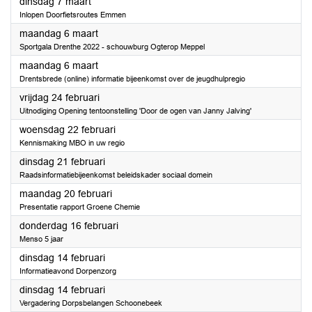
2023
dinsdag 7 maart
Inlopen Doorfietsroutes Emmen
2023
maandag 6 maart
Sportgala Drenthe 2022 - schouwburg Ogterop Meppel
2023
maandag 6 maart
Drentsbrede (online) informatie bijeenkomst over de jeugdhulpregio
2023
vrijdag 24 februari
Uitnodiging Opening tentoonstelling 'Door de ogen van Janny Jalving'
2023
woensdag 22 februari
Kennismaking MBO in uw regio
2023
dinsdag 21 februari
Raadsinformatiebijeenkomst beleidskader sociaal domein
2023
maandag 20 februari
Presentatie rapport Groene Chemie
2023
donderdag 16 februari
Menso 5 jaar
2023
dinsdag 14 februari
Informatieavond Dorpenzorg
2023
dinsdag 14 februari
Vergadering Dorpsbelangen Schoonebeek