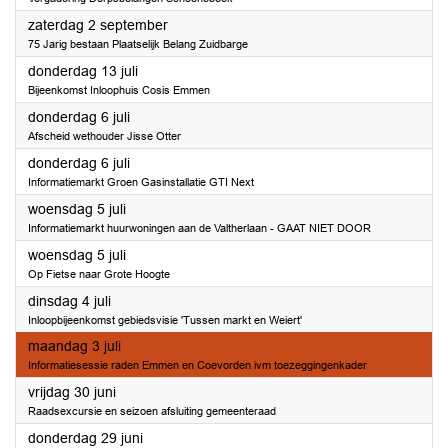
2023
zaterdag 2 september
75 Jarig bestaan Plaatselijk Belang Zuidbarge
2023
donderdag 13 juli
Bijeenkomst Inloophuis Cosis Emmen
2023
donderdag 6 juli
Afscheid wethouder Jisse Otter
2023
donderdag 6 juli
Informatiemarkt Groen Gasinstallatie GTI Next
2023
woensdag 5 juli
Informatiemarkt huurwoningen aan de Valtherlaan - GAAT NIET DOOR
2023
woensdag 5 juli
Op Fietse naar Grote Hoogte
2023
dinsdag 4 juli
Inloopbijeenkomst gebiedsvisie 'Tussen markt en Weiert'
2023
maandag 3 juli
Informatiesessie raden Emmen en Coevorden ivm toezeggingenkader
2023
vrijdag 30 juni
Raadsexcursie en seizoen afsluiting gemeenteraad
2023
donderdag 29 juni