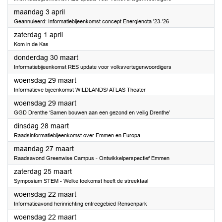
2023
maandag 3 april
Geannuleerd: Informatiebijeenkomst concept Energienota '23-'26
2023
zaterdag 1 april
Kom in de Kas
2023
donderdag 30 maart
Informatiebijeenkomst RES update voor volksvertegenwoordigers
2023
woensdag 29 maart
Informatieve bijeenkomst WILDLANDS/ ATLAS Theater
2023
woensdag 29 maart
GGD Drenthe ‘Samen bouwen aan een gezond en veilig Drenthe’
2023
dinsdag 28 maart
Raadsinformatiebijeenkomst over Emmen en Europa
2023
maandag 27 maart
Raadsavond Greenwise Campus - Ontwikkelperspectief Emmen
2023
zaterdag 25 maart
Symposium STEM - Welke toekomst heeft de streektaal
2023
woensdag 22 maart
Informatieavond herinrichting entreegebied Rensenpark
2023
woensdag 22 maart