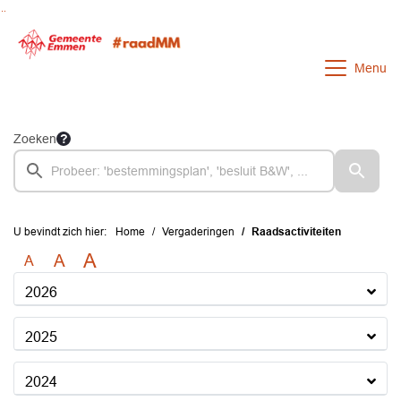
Ga naar de inhoud van deze pagina
Ga naar het zoeken
Ga naar het menu
Menu
Zoeken
U bevindt zich hier:
Home
Vergaderingen
Raadsactiviteiten
A
A
A
2026
2025
2024