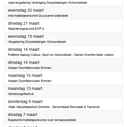
Jaarvergadering Vereniging Dorpsbelangen Schoonebeek
2023
woensdag 22 maart
Informatiebijeenkomst Duurzame bollenteelt
2023
dinsdag 21 maart
Waarderingsavond EOP´s
2023
woensdag 15 maart
Vergadering Dorpsbelangen Schoonebeek
2023
dinsdag 14 maart
Politieke dialoog Cultuur, Sport en Gezondheid - Samen Drenthe beter maken
2023
dinsdag 14 maart
Inlopen Doorfietsroutes Emmen
2023
maandag 13 maart
Inlopen Doorfietsroutes Emmen
2023
maandag 13 maart
Verkiezingsfestival
2023
donderdag 9 maart
Vitale Vakantieparken Drenthe - Sectordebat Recreatie & Toerisme
2023
dinsdag 7 maart
Raadsinformatiebijeenkomst over terrassenbeleid