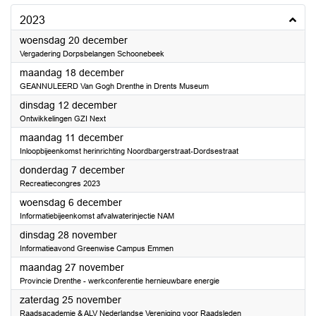
2023
2023
woensdag 20 december
Vergadering Dorpsbelangen Schoonebeek
2023
maandag 18 december
GEANNULEERD Van Gogh Drenthe in Drents Museum
2023
dinsdag 12 december
Ontwikkelingen GZI Next
2023
maandag 11 december
Inloopbijeenkomst herinrichting Noordbargerstraat-Dordsestraat
2023
donderdag 7 december
Recreatiecongres 2023
2023
woensdag 6 december
Informatiebijeenkomst afvalwaterinjectie NAM
2023
dinsdag 28 november
Informatieavond Greenwise Campus Emmen
2023
maandag 27 november
Provincie Drenthe - werkconferentie hernieuwbare energie
2023
zaterdag 25 november
Raadsacademie & ALV Nederlandse Vereniging voor Raadsleden