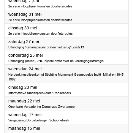
2023
woensdag 7 juni
2e serie inloopbijeenkomsten doorfietsroutes
2023
woensdag 31 mei
2e serie inloopbijeenkomsten doorfietsroutes
2023
dinsdag 30 mei
2e serie Inloopbijeenkomsten doorfietsroutes
2023
zaterdag 27 mei
Uitnodiging 'Kanariepietjes praten niet terug' Loods13
2023
donderdag 25 mei
Uitnodiging (online) VNG bijeenkomst over de Verenigingsstrategie
2023
woensdag 24 mei
Herdenkingsbijeenkomst Stichting Monument Gesneuvelde Indië -Militairen 1945-
1962
2023
dinsdag 23 mei
Informatieve raadsbijeenkomst Rensenpark
2023
maandag 22 mei
Openbare Vergadering Dorpsraad Zwartemeer
2023
woensdag 17 mei
Vergadering Dorpsbelangen Schoonebeek
2023
maandag 15 mei