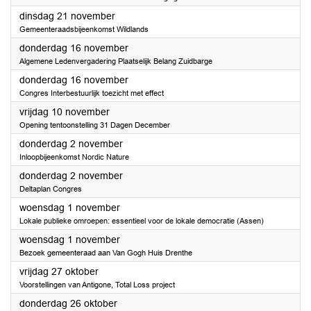
2023
dinsdag 21 november
Gemeenteraadsbijeenkomst Wildlands
2023
donderdag 16 november
Algemene Ledenvergadering Plaatselijk Belang Zuidbarge
2023
donderdag 16 november
Congres Interbestuurlijk toezicht met effect
2023
vrijdag 10 november
Opening tentoonstelling 31 Dagen December
2023
donderdag 2 november
Inloopbijeenkomst Nordic Nature
2023
donderdag 2 november
Deltaplan Congres
2023
woensdag 1 november
Lokale publieke omroepen: essentieel voor de lokale democratie (Assen)
2023
woensdag 1 november
Bezoek gemeenteraad aan Van Gogh Huis Drenthe
2023
vrijdag 27 oktober
Voorstellingen van Antigone, Total Loss project
2023
donderdag 26 oktober