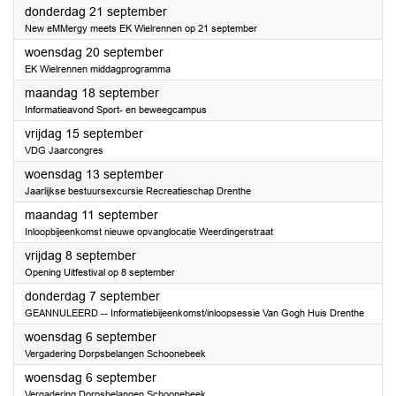
2023
donderdag 21 september
New eMMergy meets EK Wielrennen op 21 september
2023
woensdag 20 september
EK Wielrennen middagprogramma
2023
maandag 18 september
Informatieavond Sport- en beweegcampus
2023
vrijdag 15 september
VDG Jaarcongres
2023
woensdag 13 september
Jaarlijkse bestuursexcursie Recreatieschap Drenthe
2023
maandag 11 september
Inloopbijeenkomst nieuwe opvanglocatie Weerdingerstraat
2023
vrijdag 8 september
Opening Uitfestival op 8 september
2023
donderdag 7 september
GEANNULEERD -- Informatiebijeenkomst/inloopsessie Van Gogh Huis Drenthe
2023
woensdag 6 september
Vergadering Dorpsbelangen Schoonebeek
2023
woensdag 6 september
Vergadering Dorpsbelangen Schoonebeek