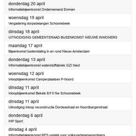
2023
donderdag 20 april
Informatiebijeenkomst Ondernemend Emmen
2023
woensdag 19 april
Vergadering dorpsbelangen Schoonebeek
2023
dinsdag 18 april
UITNODIGING GEMEENTERAAD BIJEENKOMST NIEUWE INWONERS
2023
maandag 17 april
Bijeenkomst bodemdaling in en rond Nieuw-Amsterdam
2023
donderdag 13 april
Informatiebijeenkomst waterstoffabriek GZI Next
2023
woensdag 12 april
Inloopbijeenkomst Camperplaatsen P-Noord
2023
dinsdag 11 april
Inloopbijeenkomst Bekels Erf II Nw Schoonebeek
2023
dinsdag 11 april
Uitnodiging inloop reconstructie Dordsestraat en Noordbargerstraat
2023
donderdag 6 april
IHP Sport
2023
dinsdag 4 april
Informatiebijeenkomst RES update voor volksvertegenwoordigers