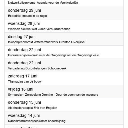
Netwerkbijeenkomst Agenda voor de Veenkoloniën
2023
donderdag 29 juni
Expeditie: Impact in de regio
2023
woensdag 28 juni
Webinair nieuwe Wet Goed Verhuurderschap
2023
dinsdag 27 juni
Inloopbijeenkomst Waterstofnetwerk Drenthe Overijssel
2023
donderdag 22 juni
Informatiebijeenkomst over de Omgevingswet en Omgevingsvisie
2023
donderdag 22 juni
Vergadering Dorpsbelangen Schoonebeek
2023
zaterdag 17 juni
Themadag van de bouw
2023
vrijdag 16 juni
Symposium Zorgbelang Drenthe - Door de ogen van de inwoners
2023
donderdag 15 juni
Afscheidsreceptie Erik van Engelen
2023
woensdag 14 juni
Raadsinformatiebijeenkomst ondermijning