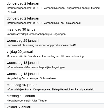
2023
donderdag 2 februari
Informatiebijeenkomst in BOCE verband Nationaal Programma Landelijk Gebied
(NPLG)
2023
donderdag 2 februari
Informatiebijeenkomst in BOCE verband Dak- en Thuisloosheid
2023
maandag 30 januari
Voorjaarsoverleg Gemeenschappelijke Regelingen
2023
woensdag 25 januari
Bijeenkomst oliewinning en verwerking productiewater NAM
2023
vrijdag 20 januari
Museum collectie Brands - tentoonstelling een blik van herkenning
2023
woensdag 18 januari
Informatieavond Gemeenschappelijke Regelingen
2023
woensdag 18 januari
Vergadering Dorpsbelangen Schoonebeek
2023
maandag 16 januari
Informatiebijeenkomst Omgevingswet, Delegatiebesluit en Participatiebeleid
2023
dinsdag 10 januari
Nieuwjaarsconcert in Atlas Theater
2023
vrijdag 6 januari