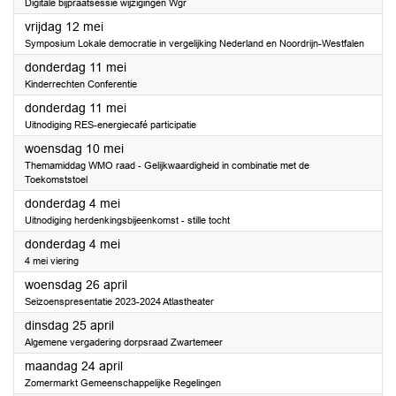
Digitale bijpraatsessie wijzigingen Wgr
2023
vrijdag 12 mei
Symposium Lokale democratie in vergelijking Nederland en Noordrijn-Westfalen
2023
donderdag 11 mei
Kinderrechten Conferentie
2023
donderdag 11 mei
Uitnodiging RES-energiecafé participatie
2023
woensdag 10 mei
Themamiddag WMO raad - Gelijkwaardigheid in combinatie met de
Toekomststoel
2023
donderdag 4 mei
Uitnodiging herdenkingsbijeenkomst - stille tocht
2023
donderdag 4 mei
4 mei viering
2023
woensdag 26 april
Seizoenspresentatie 2023-2024 Atlastheater
2023
dinsdag 25 april
Algemene vergadering dorpsraad Zwartemeer
2023
maandag 24 april
Zomermarkt Gemeenschappelijke Regelingen