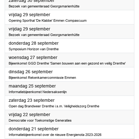
2023
zaterdag 30 september
Bezoek van gemeenteraad Georgsmarienhütte
2023
vrijdag 29 september
Opening Sporthal 'De Klabbe' Emmer-Compascuum
2023
vrijdag 29 september
Bezoek van gemeenteraad Georgsmarienhütte
2023
donderdag 28 september
Symposium Horizon van Drenthe
2023
woensdag 27 september
Bijeenkomst GGD Drenthe 'Samen bouwen aan een gezond en veilig Drenthe'
2023
dinsdag 26 september
Bijeenkomst Rekenkamercommissie Emmen
2023
maandag 25 september
Informatiebijeenkomst Nedersaksenlijn
2023
zaterdag 23 september
Open dag Brandweer Drenthe i.s.m. Veiligheidszorg Drenthe
2023
vrijdag 22 september
Democratie voor Toekomstige Generaties
2023
donderdag 21 september
Informatiebijeenkomst over de nieuwe Energienota 2023-2026