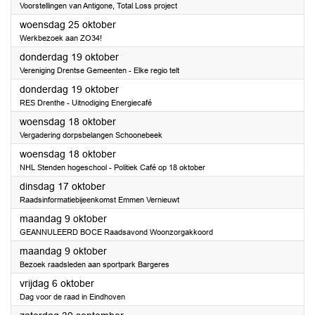
Voorstellingen van Antigone, Total Loss project
2023
woensdag 25 oktober
Werkbezoek aan ZO34!
2023
donderdag 19 oktober
Vereniging Drentse Gemeenten - Elke regio telt
2023
donderdag 19 oktober
RES Drenthe - Uitnodiging Energiecafé
2023
woensdag 18 oktober
Vergadering dorpsbelangen Schoonebeek
2023
woensdag 18 oktober
NHL Stenden hogeschool - Politiek Café op 18 oktober
2023
dinsdag 17 oktober
Raadsinformatiebijeenkomst Emmen Vernieuwt
2023
maandag 9 oktober
GEANNULEERD BOCE Raadsavond Woonzorgakkoord
2023
maandag 9 oktober
Bezoek raadsleden aan sportpark Bargeres
2023
vrijdag 6 oktober
Dag voor de raad in Eindhoven