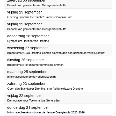
2023
zaterdag 30 september
Bezoek van gemeenteraad Georgsmarienhütte
2023
vrijdag 29 september
Opening Sporthal 'De Klabbe' Emmer-Compascuum
2023
vrijdag 29 september
Bezoek van gemeenteraad Georgsmarienhütte
2023
donderdag 28 september
Symposium Horizon van Drenthe
2023
woensdag 27 september
Bijeenkomst GGD Drenthe 'Samen bouwen aan een gezond en veilig Drenthe'
2023
dinsdag 26 september
Bijeenkomst Rekenkamercommissie Emmen
2023
maandag 25 september
Informatiebijeenkomst Nedersaksenlijn
2023
zaterdag 23 september
Open dag Brandweer Drenthe i.s.m. Veiligheidszorg Drenthe
2023
vrijdag 22 september
Democratie voor Toekomstige Generaties
2023
donderdag 21 september
Informatiebijeenkomst over de nieuwe Energienota 2023-2026