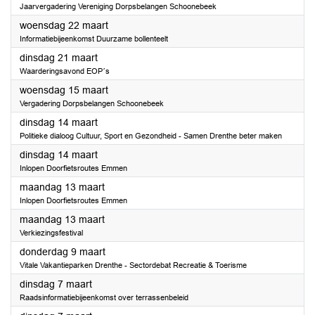
Jaarvergadering Vereniging Dorpsbelangen Schoonebeek
2023
woensdag 22 maart
Informatiebijeenkomst Duurzame bollenteelt
2023
dinsdag 21 maart
Waarderingsavond EOP´s
2023
woensdag 15 maart
Vergadering Dorpsbelangen Schoonebeek
2023
dinsdag 14 maart
Politieke dialoog Cultuur, Sport en Gezondheid - Samen Drenthe beter maken
2023
dinsdag 14 maart
Inlopen Doorfietsroutes Emmen
2023
maandag 13 maart
Inlopen Doorfietsroutes Emmen
2023
maandag 13 maart
Verkiezingsfestival
2023
donderdag 9 maart
Vitale Vakantieparken Drenthe - Sectordebat Recreatie & Toerisme
2023
dinsdag 7 maart
Raadsinformatiebijeenkomst over terrassenbeleid