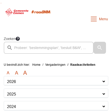
Ga naar de inhoud van deze pagina
Ga naar het zoeken
Ga naar het menu
Menu
Zoeken
U bevindt zich hier:
Home
Vergaderingen
Raadsactiviteiten
A
A
A
2026
2025
2024