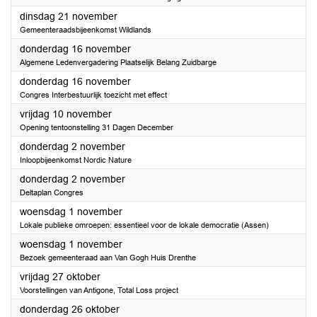
2023
dinsdag 21 november
Gemeenteraadsbijeenkomst Wildlands
2023
donderdag 16 november
Algemene Ledenvergadering Plaatselijk Belang Zuidbarge
2023
donderdag 16 november
Congres Interbestuurlijk toezicht met effect
2023
vrijdag 10 november
Opening tentoonstelling 31 Dagen December
2023
donderdag 2 november
Inloopbijeenkomst Nordic Nature
2023
donderdag 2 november
Deltaplan Congres
2023
woensdag 1 november
Lokale publieke omroepen: essentieel voor de lokale democratie (Assen)
2023
woensdag 1 november
Bezoek gemeenteraad aan Van Gogh Huis Drenthe
2023
vrijdag 27 oktober
Voorstellingen van Antigone, Total Loss project
2023
donderdag 26 oktober