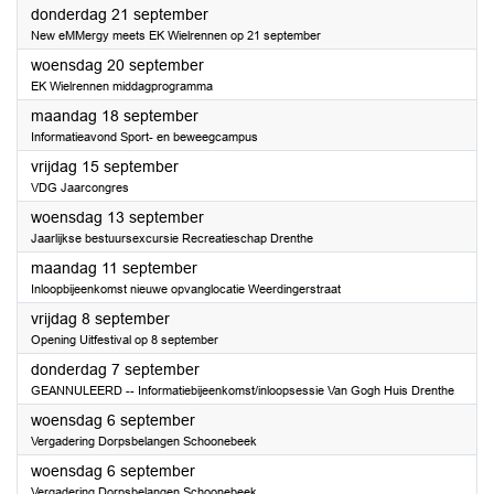
2023
donderdag 21 september
New eMMergy meets EK Wielrennen op 21 september
2023
woensdag 20 september
EK Wielrennen middagprogramma
2023
maandag 18 september
Informatieavond Sport- en beweegcampus
2023
vrijdag 15 september
VDG Jaarcongres
2023
woensdag 13 september
Jaarlijkse bestuursexcursie Recreatieschap Drenthe
2023
maandag 11 september
Inloopbijeenkomst nieuwe opvanglocatie Weerdingerstraat
2023
vrijdag 8 september
Opening Uitfestival op 8 september
2023
donderdag 7 september
GEANNULEERD -- Informatiebijeenkomst/inloopsessie Van Gogh Huis Drenthe
2023
woensdag 6 september
Vergadering Dorpsbelangen Schoonebeek
2023
woensdag 6 september
Vergadering Dorpsbelangen Schoonebeek