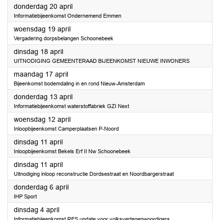
2023
donderdag 20 april
Informatiebijeenkomst Ondernemend Emmen
2023
woensdag 19 april
Vergadering dorpsbelangen Schoonebeek
2023
dinsdag 18 april
UITNODIGING GEMEENTERAAD BIJEENKOMST NIEUWE INWONERS
2023
maandag 17 april
Bijeenkomst bodemdaling in en rond Nieuw-Amsterdam
2023
donderdag 13 april
Informatiebijeenkomst waterstoffabriek GZI Next
2023
woensdag 12 april
Inloopbijeenkomst Camperplaatsen P-Noord
2023
dinsdag 11 april
Inloopbijeenkomst Bekels Erf II Nw Schoonebeek
2023
dinsdag 11 april
Uitnodiging inloop reconstructie Dordsestraat en Noordbargerstraat
2023
donderdag 6 april
IHP Sport
2023
dinsdag 4 april
Informatiebijeenkomst RES update voor volksvertegenwoordigers