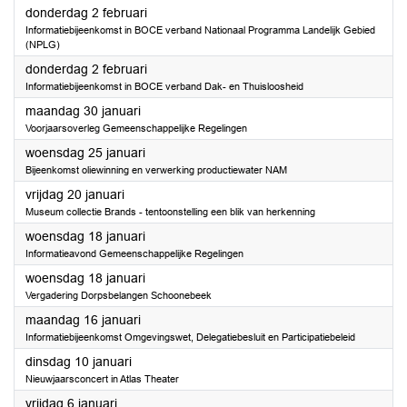
2023
donderdag 2 februari
Informatiebijeenkomst in BOCE verband Nationaal Programma Landelijk Gebied
(NPLG)
2023
donderdag 2 februari
Informatiebijeenkomst in BOCE verband Dak- en Thuisloosheid
2023
maandag 30 januari
Voorjaarsoverleg Gemeenschappelijke Regelingen
2023
woensdag 25 januari
Bijeenkomst oliewinning en verwerking productiewater NAM
2023
vrijdag 20 januari
Museum collectie Brands - tentoonstelling een blik van herkenning
2023
woensdag 18 januari
Informatieavond Gemeenschappelijke Regelingen
2023
woensdag 18 januari
Vergadering Dorpsbelangen Schoonebeek
2023
maandag 16 januari
Informatiebijeenkomst Omgevingswet, Delegatiebesluit en Participatiebeleid
2023
dinsdag 10 januari
Nieuwjaarsconcert in Atlas Theater
2023
vrijdag 6 januari