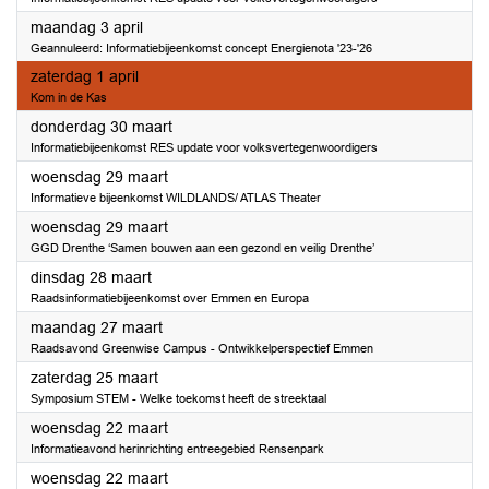
2023
maandag 3 april
Geannuleerd: Informatiebijeenkomst concept Energienota '23-'26
2023
zaterdag 1 april
Kom in de Kas
2023
donderdag 30 maart
Informatiebijeenkomst RES update voor volksvertegenwoordigers
2023
woensdag 29 maart
Informatieve bijeenkomst WILDLANDS/ ATLAS Theater
2023
woensdag 29 maart
GGD Drenthe ‘Samen bouwen aan een gezond en veilig Drenthe’
2023
dinsdag 28 maart
Raadsinformatiebijeenkomst over Emmen en Europa
2023
maandag 27 maart
Raadsavond Greenwise Campus - Ontwikkelperspectief Emmen
2023
zaterdag 25 maart
Symposium STEM - Welke toekomst heeft de streektaal
2023
woensdag 22 maart
Informatieavond herinrichting entreegebied Rensenpark
2023
woensdag 22 maart