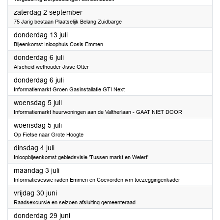
2023
zaterdag 2 september
75 Jarig bestaan Plaatselijk Belang Zuidbarge
2023
donderdag 13 juli
Bijeenkomst Inloophuis Cosis Emmen
2023
donderdag 6 juli
Afscheid wethouder Jisse Otter
2023
donderdag 6 juli
Informatiemarkt Groen Gasinstallatie GTI Next
2023
woensdag 5 juli
Informatiemarkt huurwoningen aan de Valtherlaan - GAAT NIET DOOR
2023
woensdag 5 juli
Op Fietse naar Grote Hoogte
2023
dinsdag 4 juli
Inloopbijeenkomst gebiedsvisie 'Tussen markt en Weiert'
2023
maandag 3 juli
Informatiesessie raden Emmen en Coevorden ivm toezeggingenkader
2023
vrijdag 30 juni
Raadsexcursie en seizoen afsluiting gemeenteraad
2023
donderdag 29 juni