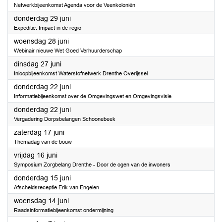
Netwerkbijeenkomst Agenda voor de Veenkoloniën
2023
donderdag 29 juni
Expeditie: Impact in de regio
2023
woensdag 28 juni
Webinair nieuwe Wet Goed Verhuurderschap
2023
dinsdag 27 juni
Inloopbijeenkomst Waterstofnetwerk Drenthe Overijssel
2023
donderdag 22 juni
Informatiebijeenkomst over de Omgevingswet en Omgevingsvisie
2023
donderdag 22 juni
Vergadering Dorpsbelangen Schoonebeek
2023
zaterdag 17 juni
Themadag van de bouw
2023
vrijdag 16 juni
Symposium Zorgbelang Drenthe - Door de ogen van de inwoners
2023
donderdag 15 juni
Afscheidsreceptie Erik van Engelen
2023
woensdag 14 juni
Raadsinformatiebijeenkomst ondermijning