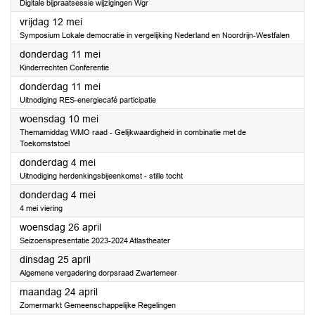
Digitale bijpraatsessie wijzigingen Wgr
2023
vrijdag 12 mei
Symposium Lokale democratie in vergelijking Nederland en Noordrijn-Westfalen
2023
donderdag 11 mei
Kinderrechten Conferentie
2023
donderdag 11 mei
Uitnodiging RES-energiecafé participatie
2023
woensdag 10 mei
Themamiddag WMO raad - Gelijkwaardigheid in combinatie met de
Toekomststoel
2023
donderdag 4 mei
Uitnodiging herdenkingsbijeenkomst - stille tocht
2023
donderdag 4 mei
4 mei viering
2023
woensdag 26 april
Seizoenspresentatie 2023-2024 Atlastheater
2023
dinsdag 25 april
Algemene vergadering dorpsraad Zwartemeer
2023
maandag 24 april
Zomermarkt Gemeenschappelijke Regelingen