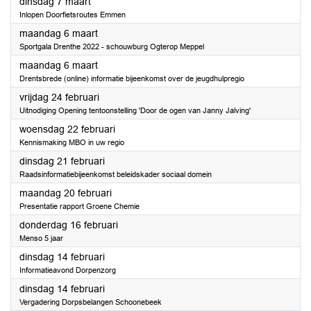
2023
dinsdag 7 maart
Inlopen Doorfietsroutes Emmen
2023
maandag 6 maart
Sportgala Drenthe 2022 - schouwburg Ogterop Meppel
2023
maandag 6 maart
Drentsbrede (online) informatie bijeenkomst over de jeugdhulpregio
2023
vrijdag 24 februari
Uitnodiging Opening tentoonstelling 'Door de ogen van Janny Jalving'
2023
woensdag 22 februari
Kennismaking MBO in uw regio
2023
dinsdag 21 februari
Raadsinformatiebijeenkomst beleidskader sociaal domein
2023
maandag 20 februari
Presentatie rapport Groene Chemie
2023
donderdag 16 februari
Menso 5 jaar
2023
dinsdag 14 februari
Informatieavond Dorpenzorg
2023
dinsdag 14 februari
Vergadering Dorpsbelangen Schoonebeek