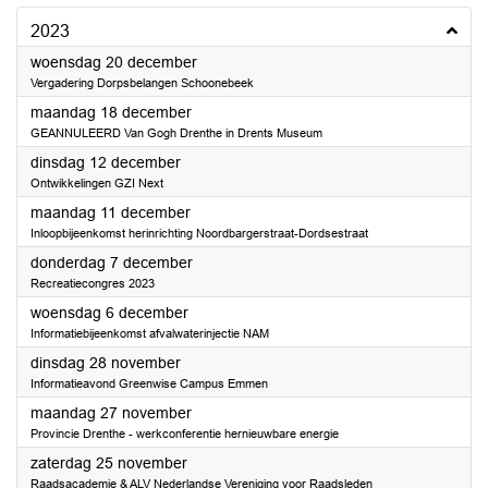
2023
2023
woensdag 20 december
Vergadering Dorpsbelangen Schoonebeek
2023
maandag 18 december
GEANNULEERD Van Gogh Drenthe in Drents Museum
2023
dinsdag 12 december
Ontwikkelingen GZI Next
2023
maandag 11 december
Inloopbijeenkomst herinrichting Noordbargerstraat-Dordsestraat
2023
donderdag 7 december
Recreatiecongres 2023
2023
woensdag 6 december
Informatiebijeenkomst afvalwaterinjectie NAM
2023
dinsdag 28 november
Informatieavond Greenwise Campus Emmen
2023
maandag 27 november
Provincie Drenthe - werkconferentie hernieuwbare energie
2023
zaterdag 25 november
Raadsacademie & ALV Nederlandse Vereniging voor Raadsleden