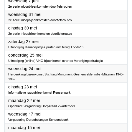
2023
woensdag 7 juni
2e serie inloopbijeenkomsten doorfietsroutes
2023
woensdag 31 mei
2e serie inloopbijeenkomsten doorfietsroutes
2023
dinsdag 30 mei
2e serie Inloopbijeenkomsten doorfietsroutes
2023
zaterdag 27 mei
Uitnodiging 'Kanariepietjes praten niet terug' Loods13
2023
donderdag 25 mei
Uitnodiging (online) VNG bijeenkomst over de Verenigingsstrategie
2023
woensdag 24 mei
Herdenkingsbijeenkomst Stichting Monument Gesneuvelde Indië -Militairen 1945-
1962
2023
dinsdag 23 mei
Informatieve raadsbijeenkomst Rensenpark
2023
maandag 22 mei
Openbare Vergadering Dorpsraad Zwartemeer
2023
woensdag 17 mei
Vergadering Dorpsbelangen Schoonebeek
2023
maandag 15 mei