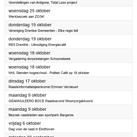
Voorstellingen van Antigone, Total Loss project
2023
woensdag 25 oktober
Werkbezoek aan ZO34!
2023
donderdag 19 oktober
Vereniging Drentse Gemeenten - Elke regio telt
2023
donderdag 19 oktober
RES Drenthe - Uitnodiging Energiecafé
2023
woensdag 18 oktober
Vergadering dorpsbelangen Schoonebeek
2023
woensdag 18 oktober
NHL Stenden hogeschool - Politiek Café op 18 oktober
2023
dinsdag 17 oktober
Raadsinformatiebijeenkomst Emmen Vernieuwt
2023
maandag 9 oktober
GEANNULEERD BOCE Raadsavond Woonzorgakkoord
2023
maandag 9 oktober
Bezoek raadsleden aan sportpark Bargeres
2023
vrijdag 6 oktober
Dag voor de raad in Eindhoven