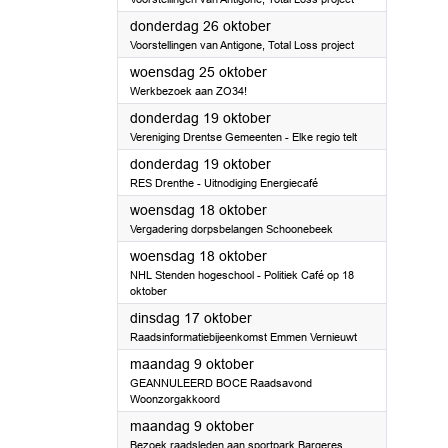
2023
donderdag 26 oktober
Voorstellingen van Antigone, Total Loss project
2023
woensdag 25 oktober
Werkbezoek aan ZO34!
2023
donderdag 19 oktober
Vereniging Drentse Gemeenten - Elke regio telt
2023
donderdag 19 oktober
RES Drenthe - Uitnodiging Energiecafé
2023
woensdag 18 oktober
Vergadering dorpsbelangen Schoonebeek
2023
woensdag 18 oktober
NHL Stenden hogeschool - Politiek Café op 18
oktober
2023
dinsdag 17 oktober
Raadsinformatiebijeenkomst Emmen Vernieuwt
2023
maandag 9 oktober
GEANNULEERD BOCE Raadsavond
Woonzorgakkoord
2023
maandag 9 oktober
Bezoek raadsleden aan sportpark Bargeres