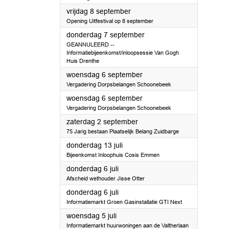
2023
vrijdag 8 september
Opening Uitfestival op 8 september
2023
donderdag 7 september
GEANNULEERD --
Informatiebijeenkomst/inloopsessie Van Gogh
Huis Drenthe
2023
woensdag 6 september
Vergadering Dorpsbelangen Schoonebeek
2023
woensdag 6 september
Vergadering Dorpsbelangen Schoonebeek
2023
zaterdag 2 september
75 Jarig bestaan Plaatselijk Belang Zuidbarge
2023
donderdag 13 juli
Bijeenkomst Inloophuis Cosis Emmen
2023
donderdag 6 juli
Afscheid wethouder Jisse Otter
2023
donderdag 6 juli
Informatiemarkt Groen Gasinstallatie GTI Next
2023
woensdag 5 juli
Informatiemarkt huurwoningen aan de Valtherlaan