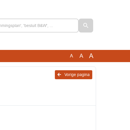
A
A
A
Vorige pagina