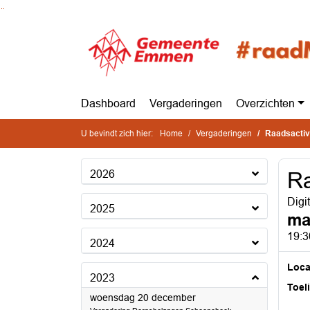
Ga naar de inhoud van deze pagina
Ga naar het zoeken
Ga naar het menu
Dashboard
Vergaderingen
Overzichten
U bevindt zich hier:
Home
Vergaderingen
Raadsactivi
2026
Ra
Digi
2025
ma
19:3
2024
Loca
2023
Toel
2023
woensdag 20 december