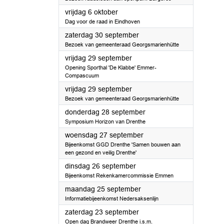
2023
vrijdag 6 oktober
Dag voor de raad in Eindhoven
2023
zaterdag 30 september
Bezoek van gemeenteraad Georgsmarienhütte
2023
vrijdag 29 september
Opening Sporthal 'De Klabbe' Emmer-
Compascuum
2023
vrijdag 29 september
Bezoek van gemeenteraad Georgsmarienhütte
2023
donderdag 28 september
Symposium Horizon van Drenthe
2023
woensdag 27 september
Bijeenkomst GGD Drenthe 'Samen bouwen aan
een gezond en veilig Drenthe'
2023
dinsdag 26 september
Bijeenkomst Rekenkamercommissie Emmen
2023
maandag 25 september
Informatiebijeenkomst Nedersaksenlijn
2023
zaterdag 23 september
Open dag Brandweer Drenthe i.s.m.