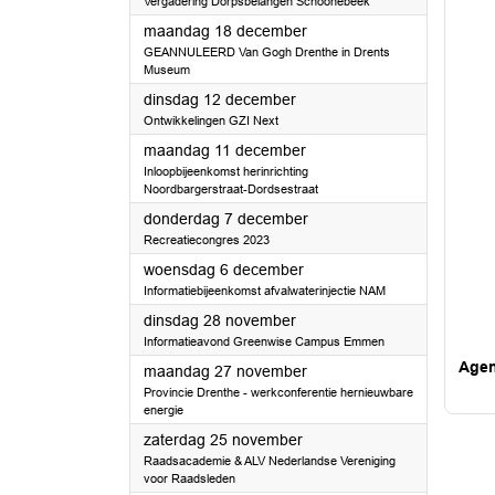
Vergadering Dorpsbelangen Schoonebeek
2023
maandag 18 december
GEANNULEERD Van Gogh Drenthe in Drents
Museum
2023
dinsdag 12 december
Ontwikkelingen GZI Next
2023
maandag 11 december
Inloopbijeenkomst herinrichting
Noordbargerstraat-Dordsestraat
2023
donderdag 7 december
Recreatiecongres 2023
2023
woensdag 6 december
Informatiebijeenkomst afvalwaterinjectie NAM
2023
dinsdag 28 november
Informatieavond Greenwise Campus Emmen
Age
2023
maandag 27 november
Provincie Drenthe - werkconferentie hernieuwbare
energie
2023
zaterdag 25 november
Raadsacademie & ALV Nederlandse Vereniging
voor Raadsleden