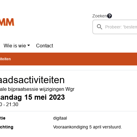
Zoeken
Wie is wie
Contact
teiten
adsactiviteiten
tale bijpraatsessie wijzigingen Wgr
andag 15 mei 2023
0 - 21:30
tie
digitaal
ichting
Vooraankondiging 5 april verstuurd.