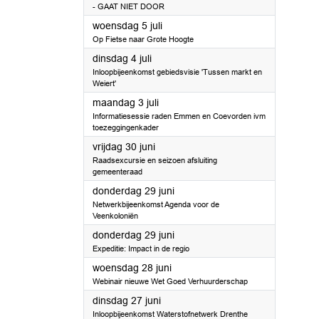
- GAAT NIET DOOR
2023
woensdag 5 juli
Op Fietse naar Grote Hoogte
2023
dinsdag 4 juli
Inloopbijeenkomst gebiedsvisie 'Tussen markt en
Weiert'
2023
maandag 3 juli
Informatiesessie raden Emmen en Coevorden ivm
toezeggingenkader
2023
vrijdag 30 juni
Raadsexcursie en seizoen afsluiting
gemeenteraad
2023
donderdag 29 juni
Netwerkbijeenkomst Agenda voor de
Veenkoloniën
2023
donderdag 29 juni
Expeditie: Impact in de regio
2023
woensdag 28 juni
Webinair nieuwe Wet Goed Verhuurderschap
2023
dinsdag 27 juni
Inloopbijeenkomst Waterstofnetwerk Drenthe