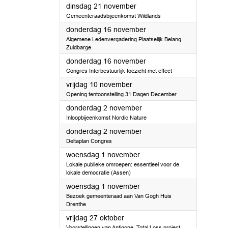
2023
dinsdag 21 november
Gemeenteraadsbijeenkomst Wildlands
2023
donderdag 16 november
Algemene Ledenvergadering Plaatselijk Belang
Zuidbarge
2023
donderdag 16 november
Congres Interbestuurlijk toezicht met effect
2023
vrijdag 10 november
Opening tentoonstelling 31 Dagen December
2023
donderdag 2 november
Inloopbijeenkomst Nordic Nature
2023
donderdag 2 november
Deltaplan Congres
2023
woensdag 1 november
Lokale publieke omroepen: essentieel voor de
lokale democratie (Assen)
2023
woensdag 1 november
Bezoek gemeenteraad aan Van Gogh Huis
Drenthe
2023
vrijdag 27 oktober
Voorstellingen van Antigone, Total Loss project