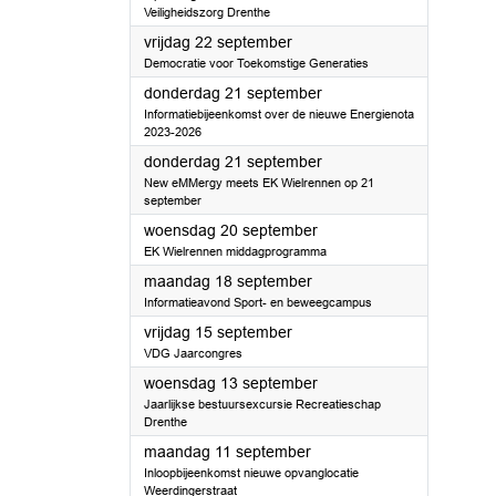
Veiligheidszorg Drenthe
2023
vrijdag 22 september
Democratie voor Toekomstige Generaties
2023
donderdag 21 september
Informatiebijeenkomst over de nieuwe Energienota
2023-2026
2023
donderdag 21 september
New eMMergy meets EK Wielrennen op 21
september
2023
woensdag 20 september
EK Wielrennen middagprogramma
2023
maandag 18 september
Informatieavond Sport- en beweegcampus
2023
vrijdag 15 september
VDG Jaarcongres
2023
woensdag 13 september
Jaarlijkse bestuursexcursie Recreatieschap
Drenthe
2023
maandag 11 september
Inloopbijeenkomst nieuwe opvanglocatie
Weerdingerstraat