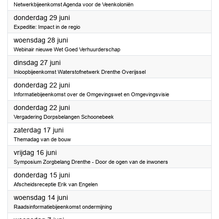
Netwerkbijeenkomst Agenda voor de Veenkoloniën
2023
donderdag 29 juni
Expeditie: Impact in de regio
2023
woensdag 28 juni
Webinair nieuwe Wet Goed Verhuurderschap
2023
dinsdag 27 juni
Inloopbijeenkomst Waterstofnetwerk Drenthe Overijssel
2023
donderdag 22 juni
Informatiebijeenkomst over de Omgevingswet en Omgevingsvisie
2023
donderdag 22 juni
Vergadering Dorpsbelangen Schoonebeek
2023
zaterdag 17 juni
Themadag van de bouw
2023
vrijdag 16 juni
Symposium Zorgbelang Drenthe - Door de ogen van de inwoners
2023
donderdag 15 juni
Afscheidsreceptie Erik van Engelen
2023
woensdag 14 juni
Raadsinformatiebijeenkomst ondermijning