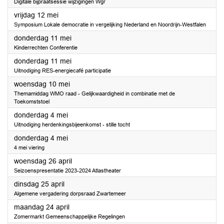
Digitale bijpraatsessie wijzigingen Wgr
2023
vrijdag 12 mei
Symposium Lokale democratie in vergelijking Nederland en Noordrijn-Westfalen
2023
donderdag 11 mei
Kinderrechten Conferentie
2023
donderdag 11 mei
Uitnodiging RES-energiecafé participatie
2023
woensdag 10 mei
Themamiddag WMO raad - Gelijkwaardigheid in combinatie met de
Toekomststoel
2023
donderdag 4 mei
Uitnodiging herdenkingsbijeenkomst - stille tocht
2023
donderdag 4 mei
4 mei viering
2023
woensdag 26 april
Seizoenspresentatie 2023-2024 Atlastheater
2023
dinsdag 25 april
Algemene vergadering dorpsraad Zwartemeer
2023
maandag 24 april
Zomermarkt Gemeenschappelijke Regelingen