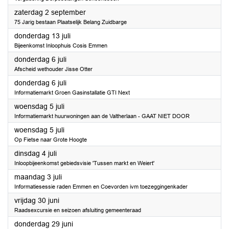
2023
zaterdag 2 september
75 Jarig bestaan Plaatselijk Belang Zuidbarge
2023
donderdag 13 juli
Bijeenkomst Inloophuis Cosis Emmen
2023
donderdag 6 juli
Afscheid wethouder Jisse Otter
2023
donderdag 6 juli
Informatiemarkt Groen Gasinstallatie GTI Next
2023
woensdag 5 juli
Informatiemarkt huurwoningen aan de Valtherlaan - GAAT NIET DOOR
2023
woensdag 5 juli
Op Fietse naar Grote Hoogte
2023
dinsdag 4 juli
Inloopbijeenkomst gebiedsvisie 'Tussen markt en Weiert'
2023
maandag 3 juli
Informatiesessie raden Emmen en Coevorden ivm toezeggingenkader
2023
vrijdag 30 juni
Raadsexcursie en seizoen afsluiting gemeenteraad
2023
donderdag 29 juni