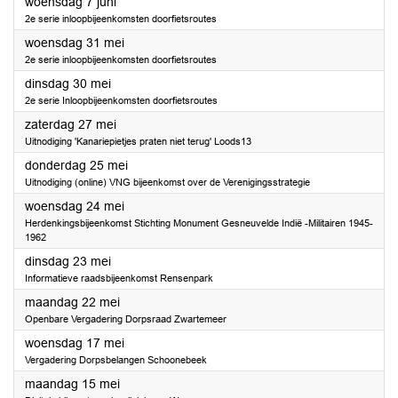
2023
woensdag 7 juni
2e serie inloopbijeenkomsten doorfietsroutes
2023
woensdag 31 mei
2e serie inloopbijeenkomsten doorfietsroutes
2023
dinsdag 30 mei
2e serie Inloopbijeenkomsten doorfietsroutes
2023
zaterdag 27 mei
Uitnodiging 'Kanariepietjes praten niet terug' Loods13
2023
donderdag 25 mei
Uitnodiging (online) VNG bijeenkomst over de Verenigingsstrategie
2023
woensdag 24 mei
Herdenkingsbijeenkomst Stichting Monument Gesneuvelde Indië -Militairen 1945-
1962
2023
dinsdag 23 mei
Informatieve raadsbijeenkomst Rensenpark
2023
maandag 22 mei
Openbare Vergadering Dorpsraad Zwartemeer
2023
woensdag 17 mei
Vergadering Dorpsbelangen Schoonebeek
2023
maandag 15 mei