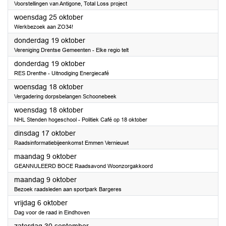
Voorstellingen van Antigone, Total Loss project
2023
woensdag 25 oktober
Werkbezoek aan ZO34!
2023
donderdag 19 oktober
Vereniging Drentse Gemeenten - Elke regio telt
2023
donderdag 19 oktober
RES Drenthe - Uitnodiging Energiecafé
2023
woensdag 18 oktober
Vergadering dorpsbelangen Schoonebeek
2023
woensdag 18 oktober
NHL Stenden hogeschool - Politiek Café op 18 oktober
2023
dinsdag 17 oktober
Raadsinformatiebijeenkomst Emmen Vernieuwt
2023
maandag 9 oktober
GEANNULEERD BOCE Raadsavond Woonzorgakkoord
2023
maandag 9 oktober
Bezoek raadsleden aan sportpark Bargeres
2023
vrijdag 6 oktober
Dag voor de raad in Eindhoven
2023