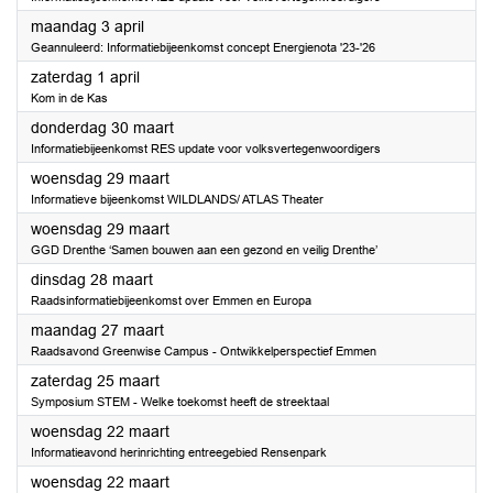
2023
maandag 3 april
Geannuleerd: Informatiebijeenkomst concept Energienota '23-'26
2023
zaterdag 1 april
Kom in de Kas
2023
donderdag 30 maart
Informatiebijeenkomst RES update voor volksvertegenwoordigers
2023
woensdag 29 maart
Informatieve bijeenkomst WILDLANDS/ ATLAS Theater
2023
woensdag 29 maart
GGD Drenthe ‘Samen bouwen aan een gezond en veilig Drenthe’
2023
dinsdag 28 maart
Raadsinformatiebijeenkomst over Emmen en Europa
2023
maandag 27 maart
Raadsavond Greenwise Campus - Ontwikkelperspectief Emmen
2023
zaterdag 25 maart
Symposium STEM - Welke toekomst heeft de streektaal
2023
woensdag 22 maart
Informatieavond herinrichting entreegebied Rensenpark
2023
woensdag 22 maart