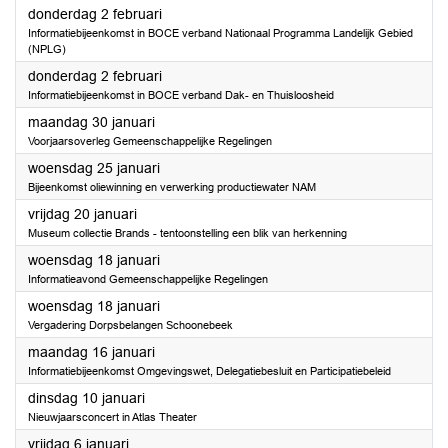
2023
donderdag 2 februari
Informatiebijeenkomst in BOCE verband Nationaal Programma Landelijk Gebied
(NPLG)
2023
donderdag 2 februari
Informatiebijeenkomst in BOCE verband Dak- en Thuisloosheid
2023
maandag 30 januari
Voorjaarsoverleg Gemeenschappelijke Regelingen
2023
woensdag 25 januari
Bijeenkomst oliewinning en verwerking productiewater NAM
2023
vrijdag 20 januari
Museum collectie Brands - tentoonstelling een blik van herkenning
2023
woensdag 18 januari
Informatieavond Gemeenschappelijke Regelingen
2023
woensdag 18 januari
Vergadering Dorpsbelangen Schoonebeek
2023
maandag 16 januari
Informatiebijeenkomst Omgevingswet, Delegatiebesluit en Participatiebeleid
2023
dinsdag 10 januari
Nieuwjaarsconcert in Atlas Theater
2023
vrijdag 6 januari