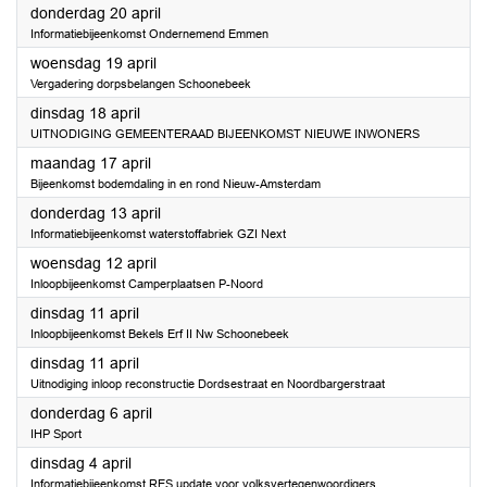
2023
donderdag 20 april
Informatiebijeenkomst Ondernemend Emmen
2023
woensdag 19 april
Vergadering dorpsbelangen Schoonebeek
2023
dinsdag 18 april
UITNODIGING GEMEENTERAAD BIJEENKOMST NIEUWE INWONERS
2023
maandag 17 april
Bijeenkomst bodemdaling in en rond Nieuw-Amsterdam
2023
donderdag 13 april
Informatiebijeenkomst waterstoffabriek GZI Next
2023
woensdag 12 april
Inloopbijeenkomst Camperplaatsen P-Noord
2023
dinsdag 11 april
Inloopbijeenkomst Bekels Erf II Nw Schoonebeek
2023
dinsdag 11 april
Uitnodiging inloop reconstructie Dordsestraat en Noordbargerstraat
2023
donderdag 6 april
IHP Sport
2023
dinsdag 4 april
Informatiebijeenkomst RES update voor volksvertegenwoordigers