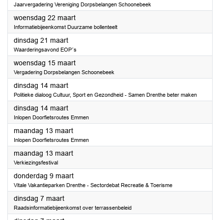
Jaarvergadering Vereniging Dorpsbelangen Schoonebeek
2023
woensdag 22 maart
Informatiebijeenkomst Duurzame bollenteelt
2023
dinsdag 21 maart
Waarderingsavond EOP´s
2023
woensdag 15 maart
Vergadering Dorpsbelangen Schoonebeek
2023
dinsdag 14 maart
Politieke dialoog Cultuur, Sport en Gezondheid - Samen Drenthe beter maken
2023
dinsdag 14 maart
Inlopen Doorfietsroutes Emmen
2023
maandag 13 maart
Inlopen Doorfietsroutes Emmen
2023
maandag 13 maart
Verkiezingsfestival
2023
donderdag 9 maart
Vitale Vakantieparken Drenthe - Sectordebat Recreatie & Toerisme
2023
dinsdag 7 maart
Raadsinformatiebijeenkomst over terrassenbeleid