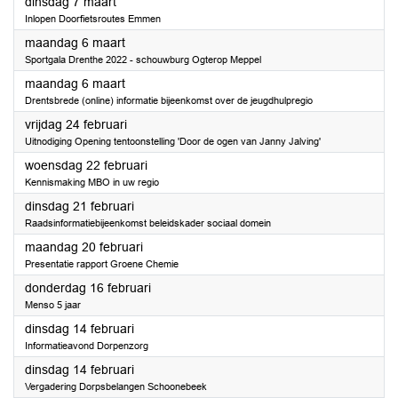
2023
dinsdag 7 maart
Inlopen Doorfietsroutes Emmen
2023
maandag 6 maart
Sportgala Drenthe 2022 - schouwburg Ogterop Meppel
2023
maandag 6 maart
Drentsbrede (online) informatie bijeenkomst over de jeugdhulpregio
2023
vrijdag 24 februari
Uitnodiging Opening tentoonstelling 'Door de ogen van Janny Jalving'
2023
woensdag 22 februari
Kennismaking MBO in uw regio
2023
dinsdag 21 februari
Raadsinformatiebijeenkomst beleidskader sociaal domein
2023
maandag 20 februari
Presentatie rapport Groene Chemie
2023
donderdag 16 februari
Menso 5 jaar
2023
dinsdag 14 februari
Informatieavond Dorpenzorg
2023
dinsdag 14 februari
Vergadering Dorpsbelangen Schoonebeek