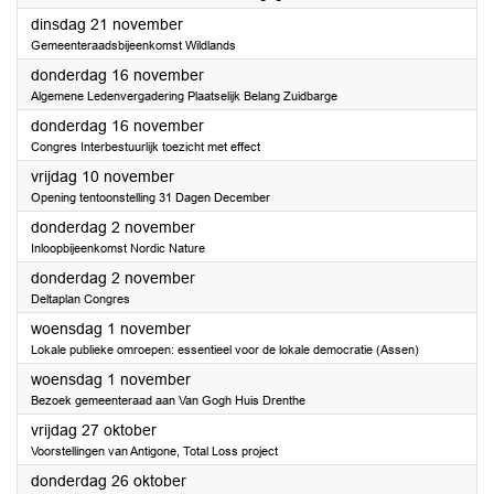
2023
dinsdag 21 november
Gemeenteraadsbijeenkomst Wildlands
2023
donderdag 16 november
Algemene Ledenvergadering Plaatselijk Belang Zuidbarge
2023
donderdag 16 november
Congres Interbestuurlijk toezicht met effect
2023
vrijdag 10 november
Opening tentoonstelling 31 Dagen December
2023
donderdag 2 november
Inloopbijeenkomst Nordic Nature
2023
donderdag 2 november
Deltaplan Congres
2023
woensdag 1 november
Lokale publieke omroepen: essentieel voor de lokale democratie (Assen)
2023
woensdag 1 november
Bezoek gemeenteraad aan Van Gogh Huis Drenthe
2023
vrijdag 27 oktober
Voorstellingen van Antigone, Total Loss project
2023
donderdag 26 oktober