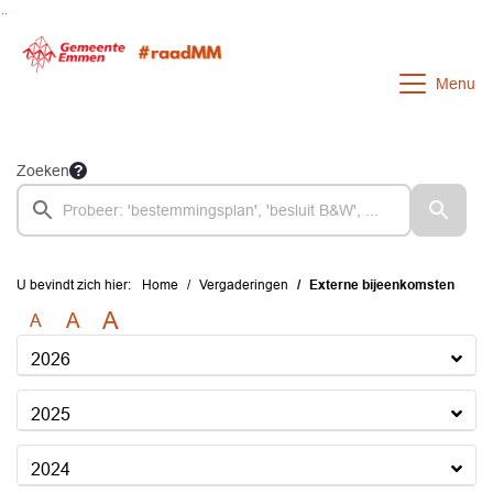
Ga naar de inhoud van deze pagina
Ga naar het zoeken
Ga naar het menu
Menu
Zoeken
U bevindt zich hier:
Home
Vergaderingen
Externe bijeenkomsten
A
A
A
2026
2025
2024