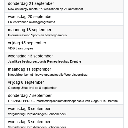
2023
donderdag 21 september
New eMMergy meets EK Wielrennen op 21 september
2023
woensdag 20 september
EK Wielrennen middagprogramma
2023
maandag 18 september
Informatieavond Sport- en beweegcampus
2023
vrijdag 15 september
VDG Jaarcongres
2023
woensdag 13 september
Jaarlijkse bestuursexcursie Recreatieschap Drenthe
2023
maandag 11 september
Inloopbijeenkomst nieuwe opvanglocatie Weerdingerstraat
2023
vrijdag 8 september
Opening Uitfestival op 8 september
2023
donderdag 7 september
GEANNULEERD -- Informatiebijeenkomst/inloopsessie Van Gogh Huis Drenthe
2023
woensdag 6 september
Vergadering Dorpsbelangen Schoonebeek
2023
woensdag 6 september
Vergadering Dorpsbelangen Schoonebeek