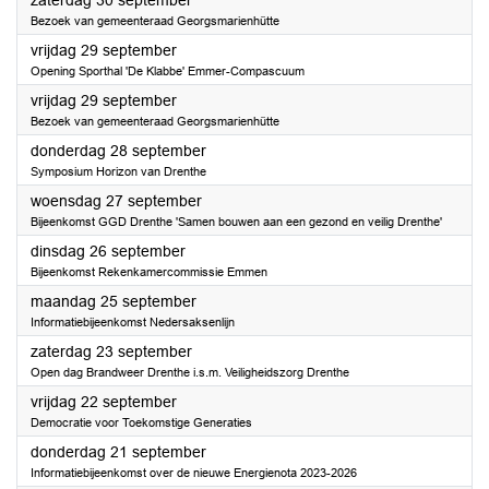
zaterdag 30 september
Bezoek van gemeenteraad Georgsmarienhütte
2023
vrijdag 29 september
Opening Sporthal 'De Klabbe' Emmer-Compascuum
2023
vrijdag 29 september
Bezoek van gemeenteraad Georgsmarienhütte
2023
donderdag 28 september
Symposium Horizon van Drenthe
2023
woensdag 27 september
Bijeenkomst GGD Drenthe 'Samen bouwen aan een gezond en veilig Drenthe'
2023
dinsdag 26 september
Bijeenkomst Rekenkamercommissie Emmen
2023
maandag 25 september
Informatiebijeenkomst Nedersaksenlijn
2023
zaterdag 23 september
Open dag Brandweer Drenthe i.s.m. Veiligheidszorg Drenthe
2023
vrijdag 22 september
Democratie voor Toekomstige Generaties
2023
donderdag 21 september
Informatiebijeenkomst over de nieuwe Energienota 2023-2026