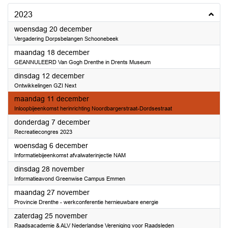
2023
2023
woensdag 20 december
Vergadering Dorpsbelangen Schoonebeek
2023
maandag 18 december
GEANNULEERD Van Gogh Drenthe in Drents Museum
2023
dinsdag 12 december
Ontwikkelingen GZI Next
2023
maandag 11 december
Inloopbijeenkomst herinrichting Noordbargerstraat-Dordsestraat
2023
donderdag 7 december
Recreatiecongres 2023
2023
woensdag 6 december
Informatiebijeenkomst afvalwaterinjectie NAM
2023
dinsdag 28 november
Informatieavond Greenwise Campus Emmen
2023
maandag 27 november
Provincie Drenthe - werkconferentie hernieuwbare energie
2023
zaterdag 25 november
Raadsacademie & ALV Nederlandse Vereniging voor Raadsleden