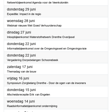
Netwerkbijeenkomst Agenda voor de Veenkoloniën
2023
donderdag 29 juni
Expeditie: Impact in de regio
2023
woensdag 28 juni
Webinair nieuwe Wet Goed Verhuurderschap
2023
dinsdag 27 juni
Inloopbijeenkomst Waterstofnetwerk Drenthe Overijssel
2023
donderdag 22 juni
Informatiebijeenkomst over de Omgevingswet en Omgevingsvisie
2023
donderdag 22 juni
Vergadering Dorpsbelangen Schoonebeek
2023
zaterdag 17 juni
Themadag van de bouw
2023
vrijdag 16 juni
Symposium Zorgbelang Drenthe - Door de ogen van de inwoners
2023
donderdag 15 juni
Afscheidsreceptie Erik van Engelen
2023
woensdag 14 juni
Raadsinformatiebijeenkomst ondermijning