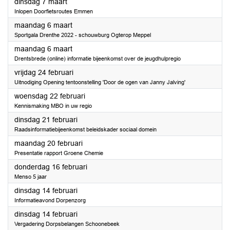
2023
dinsdag 7 maart
Inlopen Doorfietsroutes Emmen
2023
maandag 6 maart
Sportgala Drenthe 2022 - schouwburg Ogterop Meppel
2023
maandag 6 maart
Drentsbrede (online) informatie bijeenkomst over de jeugdhulpregio
2023
vrijdag 24 februari
Uitnodiging Opening tentoonstelling 'Door de ogen van Janny Jalving'
2023
woensdag 22 februari
Kennismaking MBO in uw regio
2023
dinsdag 21 februari
Raadsinformatiebijeenkomst beleidskader sociaal domein
2023
maandag 20 februari
Presentatie rapport Groene Chemie
2023
donderdag 16 februari
Menso 5 jaar
2023
dinsdag 14 februari
Informatieavond Dorpenzorg
2023
dinsdag 14 februari
Vergadering Dorpsbelangen Schoonebeek