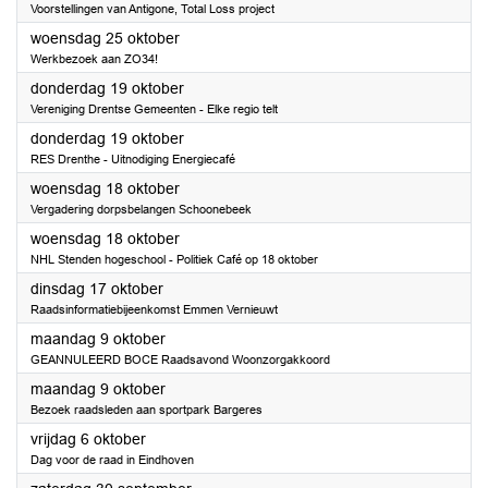
Voorstellingen van Antigone, Total Loss project
2023
woensdag 25 oktober
Werkbezoek aan ZO34!
2023
donderdag 19 oktober
Vereniging Drentse Gemeenten - Elke regio telt
2023
donderdag 19 oktober
RES Drenthe - Uitnodiging Energiecafé
2023
woensdag 18 oktober
Vergadering dorpsbelangen Schoonebeek
2023
woensdag 18 oktober
NHL Stenden hogeschool - Politiek Café op 18 oktober
2023
dinsdag 17 oktober
Raadsinformatiebijeenkomst Emmen Vernieuwt
2023
maandag 9 oktober
GEANNULEERD BOCE Raadsavond Woonzorgakkoord
2023
maandag 9 oktober
Bezoek raadsleden aan sportpark Bargeres
2023
vrijdag 6 oktober
Dag voor de raad in Eindhoven