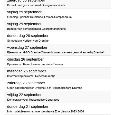
2023
zaterdag 30 september
Bezoek van gemeenteraad Georgsmarienhütte
2023
vrijdag 29 september
Opening Sporthal 'De Klabbe' Emmer-Compascuum
2023
vrijdag 29 september
Bezoek van gemeenteraad Georgsmarienhütte
2023
donderdag 28 september
Symposium Horizon van Drenthe
2023
woensdag 27 september
Bijeenkomst GGD Drenthe 'Samen bouwen aan een gezond en veilig Drenthe'
2023
dinsdag 26 september
Bijeenkomst Rekenkamercommissie Emmen
2023
maandag 25 september
Informatiebijeenkomst Nedersaksenlijn
2023
zaterdag 23 september
Open dag Brandweer Drenthe i.s.m. Veiligheidszorg Drenthe
2023
vrijdag 22 september
Democratie voor Toekomstige Generaties
2023
donderdag 21 september
Informatiebijeenkomst over de nieuwe Energienota 2023-2026