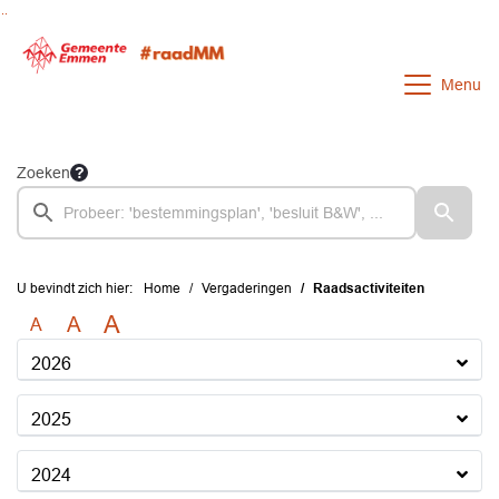
Ga naar de inhoud van deze pagina
Ga naar het zoeken
Ga naar het menu
Menu
Zoeken
U bevindt zich hier:
Home
Vergaderingen
Raadsactiviteiten
A
A
A
2026
2025
2024