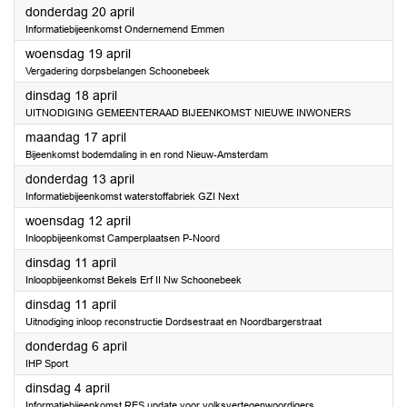
2023
donderdag 20 april
Informatiebijeenkomst Ondernemend Emmen
2023
woensdag 19 april
Vergadering dorpsbelangen Schoonebeek
2023
dinsdag 18 april
UITNODIGING GEMEENTERAAD BIJEENKOMST NIEUWE INWONERS
2023
maandag 17 april
Bijeenkomst bodemdaling in en rond Nieuw-Amsterdam
2023
donderdag 13 april
Informatiebijeenkomst waterstoffabriek GZI Next
2023
woensdag 12 april
Inloopbijeenkomst Camperplaatsen P-Noord
2023
dinsdag 11 april
Inloopbijeenkomst Bekels Erf II Nw Schoonebeek
2023
dinsdag 11 april
Uitnodiging inloop reconstructie Dordsestraat en Noordbargerstraat
2023
donderdag 6 april
IHP Sport
2023
dinsdag 4 april
Informatiebijeenkomst RES update voor volksvertegenwoordigers