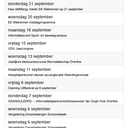
2023
donderdag 21 september
New eMMergy meets EK Wielrennen op 21 september
2023
woensdag 20 september
EK Wielrennen middagprogramma
2023
maandag 18 september
Informatieavond Sport- en beweegcampus
2023
vrijdag 15 september
VDG Jaarcongres
2023
woensdag 13 september
Jaarlijkse bestuursexcursie Recreatieschap Drenthe
2023
maandag 11 september
Inloopbijeenkomst nieuwe opvanglocatie Weerdingerstraat
2023
vrijdag 8 september
Opening Uitfestival op 8 september
2023
donderdag 7 september
GEANNULEERD -- Informatiebijeenkomst/inloopsessie Van Gogh Huis Drenthe
2023
woensdag 6 september
Vergadering Dorpsbelangen Schoonebeek
2023
woensdag 6 september
Vergadering Dorpsbelangen Schoonebeek