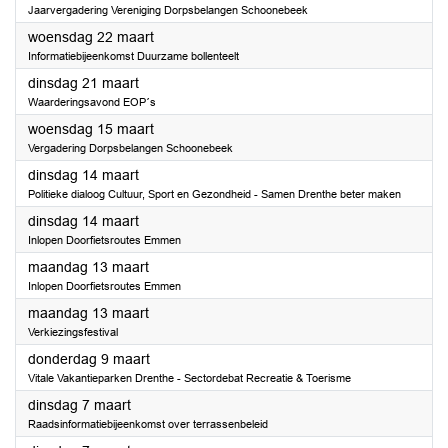
Jaarvergadering Vereniging Dorpsbelangen Schoonebeek
2023
woensdag 22 maart
Informatiebijeenkomst Duurzame bollenteelt
2023
dinsdag 21 maart
Waarderingsavond EOP´s
2023
woensdag 15 maart
Vergadering Dorpsbelangen Schoonebeek
2023
dinsdag 14 maart
Politieke dialoog Cultuur, Sport en Gezondheid - Samen Drenthe beter maken
2023
dinsdag 14 maart
Inlopen Doorfietsroutes Emmen
2023
maandag 13 maart
Inlopen Doorfietsroutes Emmen
2023
maandag 13 maart
Verkiezingsfestival
2023
donderdag 9 maart
Vitale Vakantieparken Drenthe - Sectordebat Recreatie & Toerisme
2023
dinsdag 7 maart
Raadsinformatiebijeenkomst over terrassenbeleid