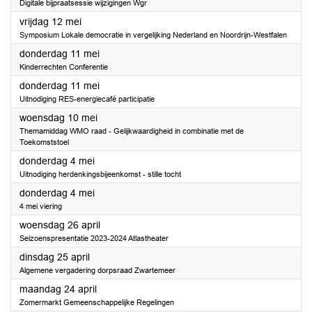
Digitale bijpraatsessie wijzigingen Wgr
2023
vrijdag 12 mei
Symposium Lokale democratie in vergelijking Nederland en Noordrijn-Westfalen
2023
donderdag 11 mei
Kinderrechten Conferentie
2023
donderdag 11 mei
Uitnodiging RES-energiecafé participatie
2023
woensdag 10 mei
Themamiddag WMO raad - Gelijkwaardigheid in combinatie met de
Toekomststoel
2023
donderdag 4 mei
Uitnodiging herdenkingsbijeenkomst - stille tocht
2023
donderdag 4 mei
4 mei viering
2023
woensdag 26 april
Seizoenspresentatie 2023-2024 Atlastheater
2023
dinsdag 25 april
Algemene vergadering dorpsraad Zwartemeer
2023
maandag 24 april
Zomermarkt Gemeenschappelijke Regelingen