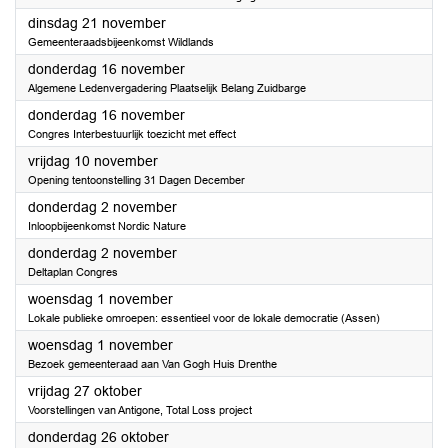
2023
dinsdag 21 november
Gemeenteraadsbijeenkomst Wildlands
2023
donderdag 16 november
Algemene Ledenvergadering Plaatselijk Belang Zuidbarge
2023
donderdag 16 november
Congres Interbestuurlijk toezicht met effect
2023
vrijdag 10 november
Opening tentoonstelling 31 Dagen December
2023
donderdag 2 november
Inloopbijeenkomst Nordic Nature
2023
donderdag 2 november
Deltaplan Congres
2023
woensdag 1 november
Lokale publieke omroepen: essentieel voor de lokale democratie (Assen)
2023
woensdag 1 november
Bezoek gemeenteraad aan Van Gogh Huis Drenthe
2023
vrijdag 27 oktober
Voorstellingen van Antigone, Total Loss project
2023
donderdag 26 oktober