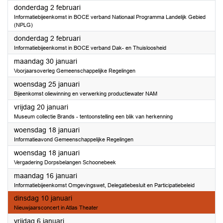
2023
donderdag 2 februari
Informatiebijeenkomst in BOCE verband Nationaal Programma Landelijk Gebied
(NPLG)
2023
donderdag 2 februari
Informatiebijeenkomst in BOCE verband Dak- en Thuisloosheid
2023
maandag 30 januari
Voorjaarsoverleg Gemeenschappelijke Regelingen
2023
woensdag 25 januari
Bijeenkomst oliewinning en verwerking productiewater NAM
2023
vrijdag 20 januari
Museum collectie Brands - tentoonstelling een blik van herkenning
2023
woensdag 18 januari
Informatieavond Gemeenschappelijke Regelingen
2023
woensdag 18 januari
Vergadering Dorpsbelangen Schoonebeek
2023
maandag 16 januari
Informatiebijeenkomst Omgevingswet, Delegatiebesluit en Participatiebeleid
2023
dinsdag 10 januari
Nieuwjaarsconcert in Atlas Theater
2023
vrijdag 6 januari