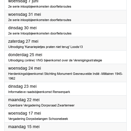
2023
woensdag 7 juni
2e serie inloopbijeenkomsten doorfietsroutes
2023
woensdag 31 mei
2e serie inloopbijeenkomsten doorfietsroutes
2023
dinsdag 30 mei
2e serie Inloopbijeenkomsten doorfietsroutes
2023
zaterdag 27 mei
Uitnodiging 'Kanariepietjes praten niet terug' Loods13
2023
donderdag 25 mei
Uitnodiging (online) VNG bijeenkomst over de Verenigingsstrategie
2023
woensdag 24 mei
Herdenkingsbijeenkomst Stichting Monument Gesneuvelde Indië -Militairen 1945-
1962
2023
dinsdag 23 mei
Informatieve raadsbijeenkomst Rensenpark
2023
maandag 22 mei
Openbare Vergadering Dorpsraad Zwartemeer
2023
woensdag 17 mei
Vergadering Dorpsbelangen Schoonebeek
2023
maandag 15 mei