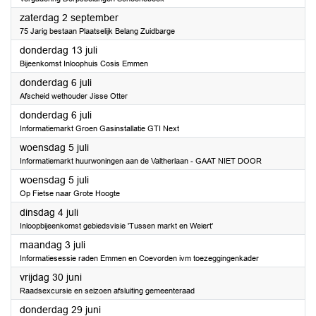
2023
zaterdag 2 september
75 Jarig bestaan Plaatselijk Belang Zuidbarge
2023
donderdag 13 juli
Bijeenkomst Inloophuis Cosis Emmen
2023
donderdag 6 juli
Afscheid wethouder Jisse Otter
2023
donderdag 6 juli
Informatiemarkt Groen Gasinstallatie GTI Next
2023
woensdag 5 juli
Informatiemarkt huurwoningen aan de Valtherlaan - GAAT NIET DOOR
2023
woensdag 5 juli
Op Fietse naar Grote Hoogte
2023
dinsdag 4 juli
Inloopbijeenkomst gebiedsvisie 'Tussen markt en Weiert'
2023
maandag 3 juli
Informatiesessie raden Emmen en Coevorden ivm toezeggingenkader
2023
vrijdag 30 juni
Raadsexcursie en seizoen afsluiting gemeenteraad
2023
donderdag 29 juni