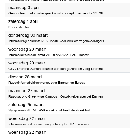
2023
maandag 3 april
Geannuleerd: Informatiebijeenkomst concept Energienota '23-'26
2023
zaterdag 1 april
Kom in de Kas
2023
donderdag 30 maart
Informatiebijeenkomst RES update voor volksvertegenwoordigers
2023
woensdag 29 maart
Informatieve bijeenkomst WILDLANDS/ ATLAS Theater
2023
woensdag 29 maart
GGD Drenthe ‘Samen bouwen aan een gezond en veilig Drenthe’
2023
dinsdag 28 maart
Raadsinformatiebijeenkomst over Emmen en Europa
2023
maandag 27 maart
Raadsavond Greenwise Campus - Ontwikkelperspectief Emmen
2023
zaterdag 25 maart
Symposium STEM - Welke toekomst heeft de streektaal
2023
woensdag 22 maart
Informatieavond herinrichting entreegebied Rensenpark
2023
woensdag 22 maart