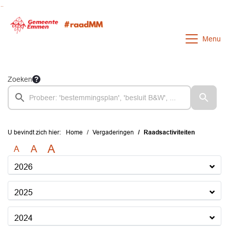
Ga naar de inhoud van deze pagina
Ga naar het zoeken
Ga naar het menu
Menu
Zoeken
U bevindt zich hier:
Home
Vergaderingen
Raadsactiviteiten
A
A
A
2026
2025
2024