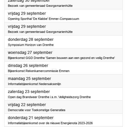
2023
zaterdag 30 september
Bezoek van gemeenteraad Georgsmarienhütte
2023
vrijdag 29 september
Opening Sporthal 'De Klabbe' Emmer-Compascuum
2023
vrijdag 29 september
Bezoek van gemeenteraad Georgsmarienhütte
2023
donderdag 28 september
Symposium Horizon van Drenthe
2023
woensdag 27 september
Bijeenkomst GGD Drenthe 'Samen bouwen aan een gezond en veilig Drenthe'
2023
dinsdag 26 september
Bijeenkomst Rekenkamercommissie Emmen
2023
maandag 25 september
Informatiebijeenkomst Nedersaksenlijn
2023
zaterdag 23 september
Open dag Brandweer Drenthe i.s.m. Veiligheidszorg Drenthe
2023
vrijdag 22 september
Democratie voor Toekomstige Generaties
2023
donderdag 21 september
Informatiebijeenkomst over de nieuwe Energienota 2023-2026