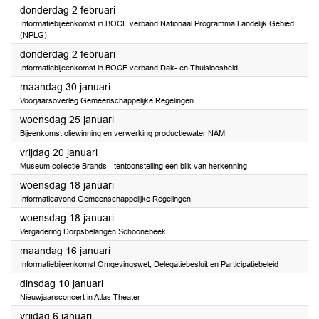
2023
donderdag 2 februari
Informatiebijeenkomst in BOCE verband Nationaal Programma Landelijk Gebied
(NPLG)
2023
donderdag 2 februari
Informatiebijeenkomst in BOCE verband Dak- en Thuisloosheid
2023
maandag 30 januari
Voorjaarsoverleg Gemeenschappelijke Regelingen
2023
woensdag 25 januari
Bijeenkomst oliewinning en verwerking productiewater NAM
2023
vrijdag 20 januari
Museum collectie Brands - tentoonstelling een blik van herkenning
2023
woensdag 18 januari
Informatieavond Gemeenschappelijke Regelingen
2023
woensdag 18 januari
Vergadering Dorpsbelangen Schoonebeek
2023
maandag 16 januari
Informatiebijeenkomst Omgevingswet, Delegatiebesluit en Participatiebeleid
2023
dinsdag 10 januari
Nieuwjaarsconcert in Atlas Theater
2023
vrijdag 6 januari