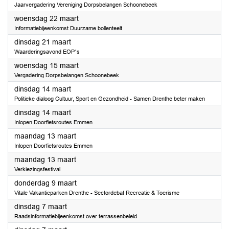
Jaarvergadering Vereniging Dorpsbelangen Schoonebeek
2023
woensdag 22 maart
Informatiebijeenkomst Duurzame bollenteelt
2023
dinsdag 21 maart
Waarderingsavond EOP´s
2023
woensdag 15 maart
Vergadering Dorpsbelangen Schoonebeek
2023
dinsdag 14 maart
Politieke dialoog Cultuur, Sport en Gezondheid - Samen Drenthe beter maken
2023
dinsdag 14 maart
Inlopen Doorfietsroutes Emmen
2023
maandag 13 maart
Inlopen Doorfietsroutes Emmen
2023
maandag 13 maart
Verkiezingsfestival
2023
donderdag 9 maart
Vitale Vakantieparken Drenthe - Sectordebat Recreatie & Toerisme
2023
dinsdag 7 maart
Raadsinformatiebijeenkomst over terrassenbeleid