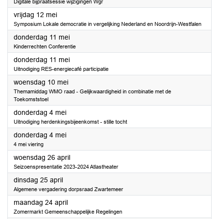
Digitale bijpraatsessie wijzigingen Wgr
2023
vrijdag 12 mei
Symposium Lokale democratie in vergelijking Nederland en Noordrijn-Westfalen
2023
donderdag 11 mei
Kinderrechten Conferentie
2023
donderdag 11 mei
Uitnodiging RES-energiecafé participatie
2023
woensdag 10 mei
Themamiddag WMO raad - Gelijkwaardigheid in combinatie met de
Toekomststoel
2023
donderdag 4 mei
Uitnodiging herdenkingsbijeenkomst - stille tocht
2023
donderdag 4 mei
4 mei viering
2023
woensdag 26 april
Seizoenspresentatie 2023-2024 Atlastheater
2023
dinsdag 25 april
Algemene vergadering dorpsraad Zwartemeer
2023
maandag 24 april
Zomermarkt Gemeenschappelijke Regelingen