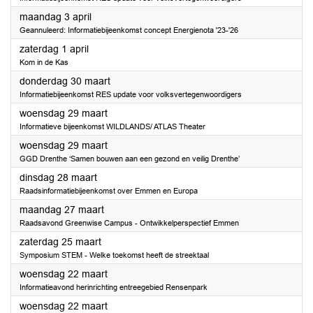
2023
maandag 3 april
Geannuleerd: Informatiebijeenkomst concept Energienota '23-'26
2023
zaterdag 1 april
Kom in de Kas
2023
donderdag 30 maart
Informatiebijeenkomst RES update voor volksvertegenwoordigers
2023
woensdag 29 maart
Informatieve bijeenkomst WILDLANDS/ ATLAS Theater
2023
woensdag 29 maart
GGD Drenthe ‘Samen bouwen aan een gezond en veilig Drenthe’
2023
dinsdag 28 maart
Raadsinformatiebijeenkomst over Emmen en Europa
2023
maandag 27 maart
Raadsavond Greenwise Campus - Ontwikkelperspectief Emmen
2023
zaterdag 25 maart
Symposium STEM - Welke toekomst heeft de streektaal
2023
woensdag 22 maart
Informatieavond herinrichting entreegebied Rensenpark
2023
woensdag 22 maart