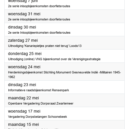
2023
woensdag 7 juni
2e serie inloopbijeenkomsten doorfietsroutes
2023
woensdag 31 mei
2e serie inloopbijeenkomsten doorfietsroutes
2023
dinsdag 30 mei
2e serie Inloopbijeenkomsten doorfietsroutes
2023
zaterdag 27 mei
Uitnodiging 'Kanariepietjes praten niet terug' Loods13
2023
donderdag 25 mei
Uitnodiging (online) VNG bijeenkomst over de Verenigingsstrategie
2023
woensdag 24 mei
Herdenkingsbijeenkomst Stichting Monument Gesneuvelde Indië -Militairen 1945-
1962
2023
dinsdag 23 mei
Informatieve raadsbijeenkomst Rensenpark
2023
maandag 22 mei
Openbare Vergadering Dorpsraad Zwartemeer
2023
woensdag 17 mei
Vergadering Dorpsbelangen Schoonebeek
2023
maandag 15 mei