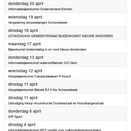
2023
donderdag 20 april
Informatiebijeenkomst Ondernemend Emmen
2023
woensdag 19 april
Vergadering dorpsbelangen Schoonebeek
2023
dinsdag 18 april
UITNODIGING GEMEENTERAAD BIJEENKOMST NIEUWE INWONERS
2023
maandag 17 april
Bijeenkomst bodemdaling in en rond Nieuw-Amsterdam
2023
donderdag 13 april
Informatiebijeenkomst waterstoffabriek GZI Next
2023
woensdag 12 april
Inloopbijeenkomst Camperplaatsen P-Noord
2023
dinsdag 11 april
Inloopbijeenkomst Bekels Erf II Nw Schoonebeek
2023
dinsdag 11 april
Uitnodiging inloop reconstructie Dordsestraat en Noordbargerstraat
2023
donderdag 6 april
IHP Sport
2023
dinsdag 4 april
Informatiebijeenkomst RES update voor volksvertegenwoordigers