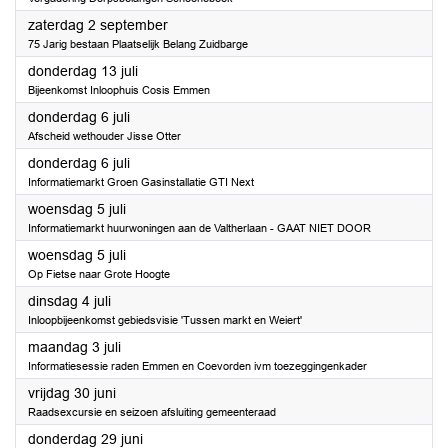
2023
zaterdag 2 september
75 Jarig bestaan Plaatselijk Belang Zuidbarge
2023
donderdag 13 juli
Bijeenkomst Inloophuis Cosis Emmen
2023
donderdag 6 juli
Afscheid wethouder Jisse Otter
2023
donderdag 6 juli
Informatiemarkt Groen Gasinstallatie GTI Next
2023
woensdag 5 juli
Informatiemarkt huurwoningen aan de Valtherlaan - GAAT NIET DOOR
2023
woensdag 5 juli
Op Fietse naar Grote Hoogte
2023
dinsdag 4 juli
Inloopbijeenkomst gebiedsvisie 'Tussen markt en Weiert'
2023
maandag 3 juli
Informatiesessie raden Emmen en Coevorden ivm toezeggingenkader
2023
vrijdag 30 juni
Raadsexcursie en seizoen afsluiting gemeenteraad
2023
donderdag 29 juni