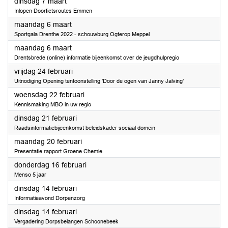
2023
dinsdag 7 maart
Inlopen Doorfietsroutes Emmen
2023
maandag 6 maart
Sportgala Drenthe 2022 - schouwburg Ogterop Meppel
2023
maandag 6 maart
Drentsbrede (online) informatie bijeenkomst over de jeugdhulpregio
2023
vrijdag 24 februari
Uitnodiging Opening tentoonstelling 'Door de ogen van Janny Jalving'
2023
woensdag 22 februari
Kennismaking MBO in uw regio
2023
dinsdag 21 februari
Raadsinformatiebijeenkomst beleidskader sociaal domein
2023
maandag 20 februari
Presentatie rapport Groene Chemie
2023
donderdag 16 februari
Menso 5 jaar
2023
dinsdag 14 februari
Informatieavond Dorpenzorg
2023
dinsdag 14 februari
Vergadering Dorpsbelangen Schoonebeek