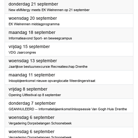
2023
donderdag 21 september
New eMMergy meets EK Wielrennen op 21 september
2023
woensdag 20 september
EK Wielrennen middagprogramma
2023
maandag 18 september
Informatieavond Sport- en beweegcampus
2023
vrijdag 15 september
VDG Jaarcongres
2023
woensdag 13 september
Jaarlijkse bestuursexcursie Recreatieschap Drenthe
2023
maandag 11 september
Inloopbijeenkomst nieuwe opvanglocatie Weerdingerstraat
2023
vrijdag 8 september
Opening Uitfestival op 8 september
2023
donderdag 7 september
GEANNULEERD -- Informatiebijeenkomst/inloopsessie Van Gogh Huis Drenthe
2023
woensdag 6 september
Vergadering Dorpsbelangen Schoonebeek
2023
woensdag 6 september
Vergadering Dorpsbelangen Schoonebeek