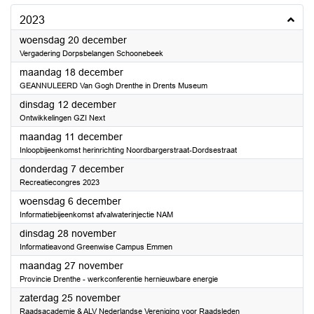
2023
2023
woensdag 20 december
Vergadering Dorpsbelangen Schoonebeek
2023
maandag 18 december
GEANNULEERD Van Gogh Drenthe in Drents Museum
2023
dinsdag 12 december
Ontwikkelingen GZI Next
2023
maandag 11 december
Inloopbijeenkomst herinrichting Noordbargerstraat-Dordsestraat
2023
donderdag 7 december
Recreatiecongres 2023
2023
woensdag 6 december
Informatiebijeenkomst afvalwaterinjectie NAM
2023
dinsdag 28 november
Informatieavond Greenwise Campus Emmen
2023
maandag 27 november
Provincie Drenthe - werkconferentie hernieuwbare energie
2023
zaterdag 25 november
Raadsacademie & ALV Nederlandse Vereniging voor Raadsleden