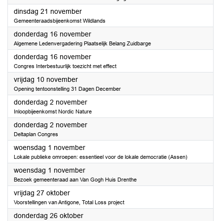
2023
dinsdag 21 november
Gemeenteraadsbijeenkomst Wildlands
2023
donderdag 16 november
Algemene Ledenvergadering Plaatselijk Belang Zuidbarge
2023
donderdag 16 november
Congres Interbestuurlijk toezicht met effect
2023
vrijdag 10 november
Opening tentoonstelling 31 Dagen December
2023
donderdag 2 november
Inloopbijeenkomst Nordic Nature
2023
donderdag 2 november
Deltaplan Congres
2023
woensdag 1 november
Lokale publieke omroepen: essentieel voor de lokale democratie (Assen)
2023
woensdag 1 november
Bezoek gemeenteraad aan Van Gogh Huis Drenthe
2023
vrijdag 27 oktober
Voorstellingen van Antigone, Total Loss project
2023
donderdag 26 oktober