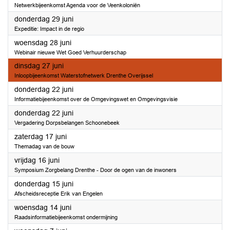
Netwerkbijeenkomst Agenda voor de Veenkoloniën
2023
donderdag 29 juni
Expeditie: Impact in de regio
2023
woensdag 28 juni
Webinair nieuwe Wet Goed Verhuurderschap
2023
dinsdag 27 juni
Inloopbijeenkomst Waterstofnetwerk Drenthe Overijssel
2023
donderdag 22 juni
Informatiebijeenkomst over de Omgevingswet en Omgevingsvisie
2023
donderdag 22 juni
Vergadering Dorpsbelangen Schoonebeek
2023
zaterdag 17 juni
Themadag van de bouw
2023
vrijdag 16 juni
Symposium Zorgbelang Drenthe - Door de ogen van de inwoners
2023
donderdag 15 juni
Afscheidsreceptie Erik van Engelen
2023
woensdag 14 juni
Raadsinformatiebijeenkomst ondermijning