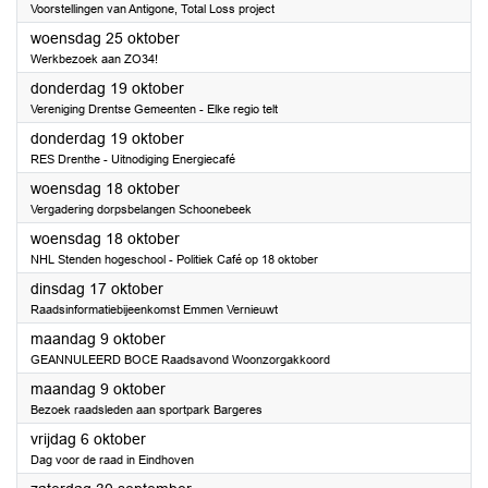
Voorstellingen van Antigone, Total Loss project
2023
woensdag 25 oktober
Werkbezoek aan ZO34!
2023
donderdag 19 oktober
Vereniging Drentse Gemeenten - Elke regio telt
2023
donderdag 19 oktober
RES Drenthe - Uitnodiging Energiecafé
2023
woensdag 18 oktober
Vergadering dorpsbelangen Schoonebeek
2023
woensdag 18 oktober
NHL Stenden hogeschool - Politiek Café op 18 oktober
2023
dinsdag 17 oktober
Raadsinformatiebijeenkomst Emmen Vernieuwt
2023
maandag 9 oktober
GEANNULEERD BOCE Raadsavond Woonzorgakkoord
2023
maandag 9 oktober
Bezoek raadsleden aan sportpark Bargeres
2023
vrijdag 6 oktober
Dag voor de raad in Eindhoven