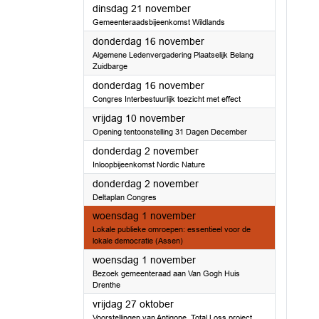
2023
dinsdag 21 november
Gemeenteraadsbijeenkomst Wildlands
2023
donderdag 16 november
Algemene Ledenvergadering Plaatselijk Belang
Zuidbarge
2023
donderdag 16 november
Congres Interbestuurlijk toezicht met effect
2023
vrijdag 10 november
Opening tentoonstelling 31 Dagen December
2023
donderdag 2 november
Inloopbijeenkomst Nordic Nature
2023
donderdag 2 november
Deltaplan Congres
2023
woensdag 1 november
Lokale publieke omroepen: essentieel voor de
lokale democratie (Assen)
2023
woensdag 1 november
Bezoek gemeenteraad aan Van Gogh Huis
Drenthe
2023
vrijdag 27 oktober
Voorstellingen van Antigone, Total Loss project