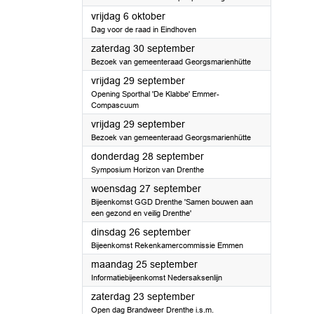
2023
vrijdag 6 oktober
Dag voor de raad in Eindhoven
2023
zaterdag 30 september
Bezoek van gemeenteraad Georgsmarienhütte
2023
vrijdag 29 september
Opening Sporthal 'De Klabbe' Emmer-
Compascuum
2023
vrijdag 29 september
Bezoek van gemeenteraad Georgsmarienhütte
2023
donderdag 28 september
Symposium Horizon van Drenthe
2023
woensdag 27 september
Bijeenkomst GGD Drenthe 'Samen bouwen aan
een gezond en veilig Drenthe'
2023
dinsdag 26 september
Bijeenkomst Rekenkamercommissie Emmen
2023
maandag 25 september
Informatiebijeenkomst Nedersaksenlijn
2023
zaterdag 23 september
Open dag Brandweer Drenthe i.s.m.