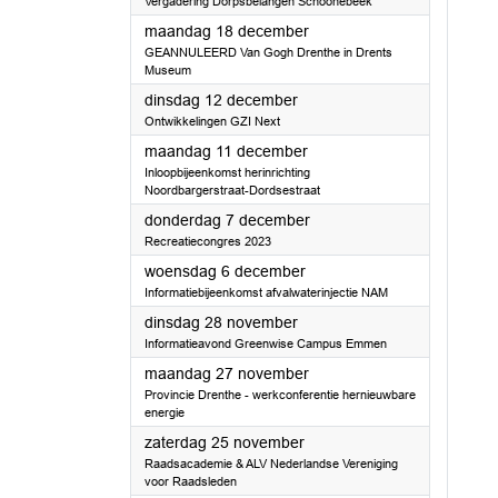
Vergadering Dorpsbelangen Schoonebeek
2023
maandag 18 december
GEANNULEERD Van Gogh Drenthe in Drents
Museum
2023
dinsdag 12 december
Ontwikkelingen GZI Next
2023
maandag 11 december
Inloopbijeenkomst herinrichting
Noordbargerstraat-Dordsestraat
2023
donderdag 7 december
Recreatiecongres 2023
2023
woensdag 6 december
Informatiebijeenkomst afvalwaterinjectie NAM
2023
dinsdag 28 november
Informatieavond Greenwise Campus Emmen
2023
maandag 27 november
Provincie Drenthe - werkconferentie hernieuwbare
energie
2023
zaterdag 25 november
Raadsacademie & ALV Nederlandse Vereniging
voor Raadsleden