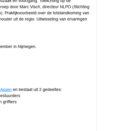
dzaak en voortgang. Toelichting op de
oep door Marc Visch, directeur NLPO (Stichting
. Praktijkvoorbeeld over de totstandkoming van
ouder uit de regio. Uitwisseling van ervaringen
vember in Nijmegen.
 Assen
en bestaat uit 2 gedeeltes:
bestuurders
 griffiers