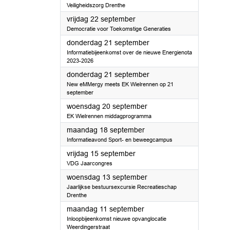
Veiligheidszorg Drenthe
2023
vrijdag 22 september
Democratie voor Toekomstige Generaties
2023
donderdag 21 september
Informatiebijeenkomst over de nieuwe Energienota
2023-2026
2023
donderdag 21 september
New eMMergy meets EK Wielrennen op 21
september
2023
woensdag 20 september
EK Wielrennen middagprogramma
2023
maandag 18 september
Informatieavond Sport- en beweegcampus
2023
vrijdag 15 september
VDG Jaarcongres
2023
woensdag 13 september
Jaarlijkse bestuursexcursie Recreatieschap
Drenthe
2023
maandag 11 september
Inloopbijeenkomst nieuwe opvanglocatie
Weerdingerstraat