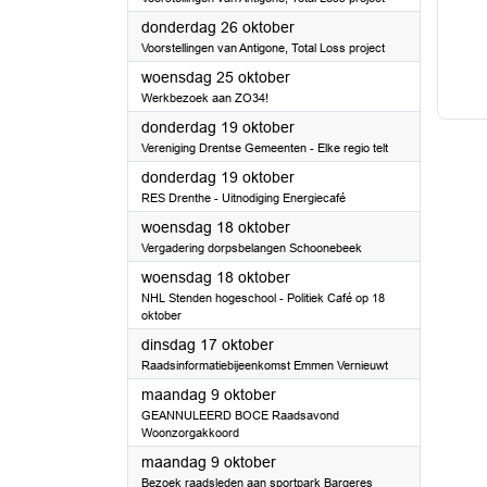
2023
donderdag 26 oktober
Voorstellingen van Antigone, Total Loss project
2023
woensdag 25 oktober
Werkbezoek aan ZO34!
2023
donderdag 19 oktober
Vereniging Drentse Gemeenten - Elke regio telt
2023
donderdag 19 oktober
RES Drenthe - Uitnodiging Energiecafé
2023
woensdag 18 oktober
Vergadering dorpsbelangen Schoonebeek
2023
woensdag 18 oktober
NHL Stenden hogeschool - Politiek Café op 18
oktober
2023
dinsdag 17 oktober
Raadsinformatiebijeenkomst Emmen Vernieuwt
2023
maandag 9 oktober
GEANNULEERD BOCE Raadsavond
Woonzorgakkoord
2023
maandag 9 oktober
Bezoek raadsleden aan sportpark Bargeres