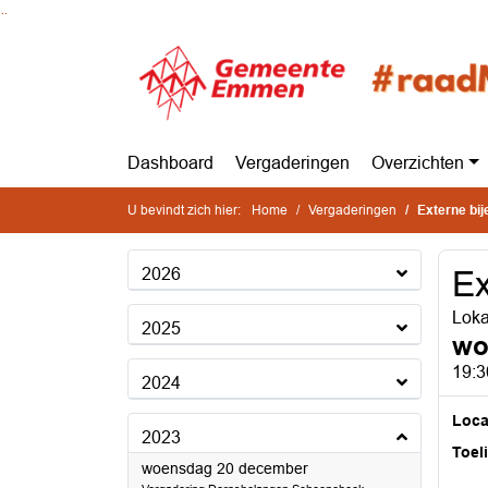
Ga naar de inhoud van deze pagina
Ga naar het zoeken
Ga naar het menu
Dashboard
Vergaderingen
Overzichten
U bevindt zich hier:
Home
Vergaderingen
Externe bi
2026
Ex
Loka
2025
wo
19:3
2024
Loca
2023
Toel
2023
woensdag 20 december