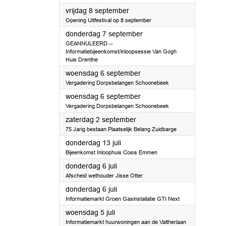
2023
vrijdag 8 september
Opening Uitfestival op 8 september
2023
donderdag 7 september
GEANNULEERD --
Informatiebijeenkomst/inloopsessie Van Gogh
Huis Drenthe
2023
woensdag 6 september
Vergadering Dorpsbelangen Schoonebeek
2023
woensdag 6 september
Vergadering Dorpsbelangen Schoonebeek
2023
zaterdag 2 september
75 Jarig bestaan Plaatselijk Belang Zuidbarge
2023
donderdag 13 juli
Bijeenkomst Inloophuis Cosis Emmen
2023
donderdag 6 juli
Afscheid wethouder Jisse Otter
2023
donderdag 6 juli
Informatiemarkt Groen Gasinstallatie GTI Next
2023
woensdag 5 juli
Informatiemarkt huurwoningen aan de Valtherlaan