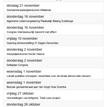
2023
dinsdag 21 november
Gemeenteraadsbijeenkomst Wildlands
2023
donderdag 16 november
Algemene Ledenvergadering Plaatselijk Belang Zuidbarge
2023
donderdag 16 november
Congres Interbestuurlijk toezicht met effect
2023
vrijdag 10 november
Opening tentoonstelling 31 Dagen December
2023
donderdag 2 november
Inloopbijeenkomst Nordic Nature
2023
donderdag 2 november
Deltaplan Congres
2023
woensdag 1 november
Lokale publieke omroepen: essentieel voor de lokale democratie (Assen)
2023
woensdag 1 november
Bezoek gemeenteraad aan Van Gogh Huis Drenthe
2023
vrijdag 27 oktober
Voorstellingen van Antigone, Total Loss project
2023
donderdag 26 oktober