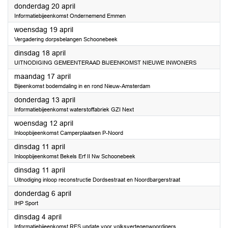
2023
donderdag 20 april
Informatiebijeenkomst Ondernemend Emmen
2023
woensdag 19 april
Vergadering dorpsbelangen Schoonebeek
2023
dinsdag 18 april
UITNODIGING GEMEENTERAAD BIJEENKOMST NIEUWE INWONERS
2023
maandag 17 april
Bijeenkomst bodemdaling in en rond Nieuw-Amsterdam
2023
donderdag 13 april
Informatiebijeenkomst waterstoffabriek GZI Next
2023
woensdag 12 april
Inloopbijeenkomst Camperplaatsen P-Noord
2023
dinsdag 11 april
Inloopbijeenkomst Bekels Erf II Nw Schoonebeek
2023
dinsdag 11 april
Uitnodiging inloop reconstructie Dordsestraat en Noordbargerstraat
2023
donderdag 6 april
IHP Sport
2023
dinsdag 4 april
Informatiebijeenkomst RES update voor volksvertegenwoordigers