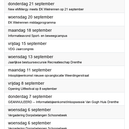
2023
donderdag 21 september
New eMMergy meets EK Wielrennen op 21 september
2023
woensdag 20 september
EK Wielrennen middagprogramma
2023
maandag 18 september
Informatieavond Sport- en beweegcampus
2023
vrijdag 15 september
VDG Jaarcongres
2023
woensdag 13 september
Jaarlijkse bestuursexcursie Recreatieschap Drenthe
2023
maandag 11 september
Inloopbijeenkomst nieuwe opvanglocatie Weerdingerstraat
2023
vrijdag 8 september
Opening Uitfestival op 8 september
2023
donderdag 7 september
GEANNULEERD -- Informatiebijeenkomst/inloopsessie Van Gogh Huis Drenthe
2023
woensdag 6 september
Vergadering Dorpsbelangen Schoonebeek
2023
woensdag 6 september
Vergadering Dorpsbelangen Schoonebeek