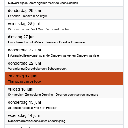
Netwerkbijeenkomst Agenda voor de Veenkoloniën
2023
donderdag 29 juni
Expeditie: Impact in de regio
2023
woensdag 28 juni
Webinair nieuwe Wet Goed Verhuurderschap
2023
dinsdag 27 juni
Inloopbijeenkomst Waterstofnetwerk Drenthe Overijssel
2023
donderdag 22 juni
Informatiebijeenkomst over de Omgevingswet en Omgevingsvisie
2023
donderdag 22 juni
Vergadering Dorpsbelangen Schoonebeek
2023
zaterdag 17 juni
Themadag van de bouw
2023
vrijdag 16 juni
Symposium Zorgbelang Drenthe - Door de ogen van de inwoners
2023
donderdag 15 juni
Afscheidsreceptie Erik van Engelen
2023
woensdag 14 juni
Raadsinformatiebijeenkomst ondermijning