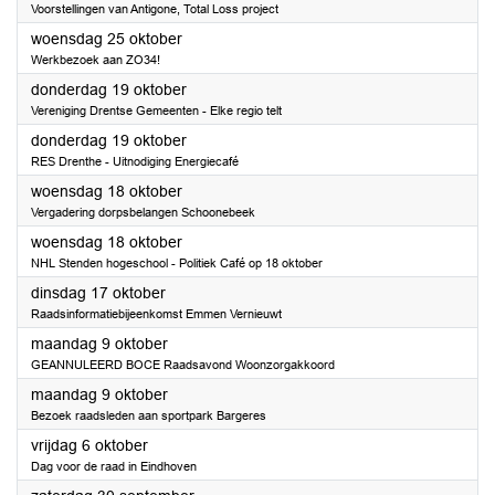
Voorstellingen van Antigone, Total Loss project
2023
woensdag 25 oktober
Werkbezoek aan ZO34!
2023
donderdag 19 oktober
Vereniging Drentse Gemeenten - Elke regio telt
2023
donderdag 19 oktober
RES Drenthe - Uitnodiging Energiecafé
2023
woensdag 18 oktober
Vergadering dorpsbelangen Schoonebeek
2023
woensdag 18 oktober
NHL Stenden hogeschool - Politiek Café op 18 oktober
2023
dinsdag 17 oktober
Raadsinformatiebijeenkomst Emmen Vernieuwt
2023
maandag 9 oktober
GEANNULEERD BOCE Raadsavond Woonzorgakkoord
2023
maandag 9 oktober
Bezoek raadsleden aan sportpark Bargeres
2023
vrijdag 6 oktober
Dag voor de raad in Eindhoven