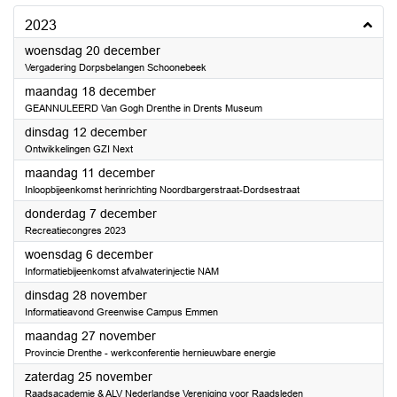
2023
2023
woensdag 20 december
Vergadering Dorpsbelangen Schoonebeek
2023
maandag 18 december
GEANNULEERD Van Gogh Drenthe in Drents Museum
2023
dinsdag 12 december
Ontwikkelingen GZI Next
2023
maandag 11 december
Inloopbijeenkomst herinrichting Noordbargerstraat-Dordsestraat
2023
donderdag 7 december
Recreatiecongres 2023
2023
woensdag 6 december
Informatiebijeenkomst afvalwaterinjectie NAM
2023
dinsdag 28 november
Informatieavond Greenwise Campus Emmen
2023
maandag 27 november
Provincie Drenthe - werkconferentie hernieuwbare energie
2023
zaterdag 25 november
Raadsacademie & ALV Nederlandse Vereniging voor Raadsleden