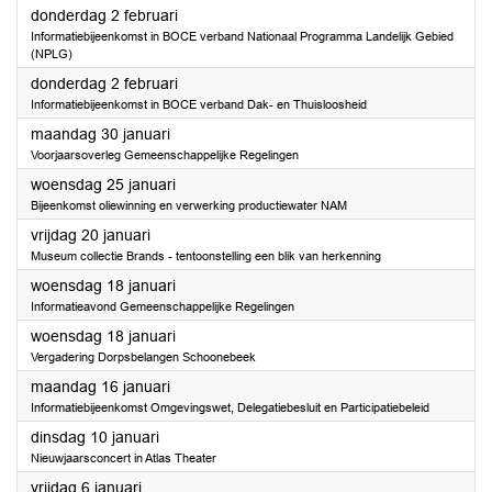
2023
donderdag 2 februari
Informatiebijeenkomst in BOCE verband Nationaal Programma Landelijk Gebied
(NPLG)
2023
donderdag 2 februari
Informatiebijeenkomst in BOCE verband Dak- en Thuisloosheid
2023
maandag 30 januari
Voorjaarsoverleg Gemeenschappelijke Regelingen
2023
woensdag 25 januari
Bijeenkomst oliewinning en verwerking productiewater NAM
2023
vrijdag 20 januari
Museum collectie Brands - tentoonstelling een blik van herkenning
2023
woensdag 18 januari
Informatieavond Gemeenschappelijke Regelingen
2023
woensdag 18 januari
Vergadering Dorpsbelangen Schoonebeek
2023
maandag 16 januari
Informatiebijeenkomst Omgevingswet, Delegatiebesluit en Participatiebeleid
2023
dinsdag 10 januari
Nieuwjaarsconcert in Atlas Theater
2023
vrijdag 6 januari