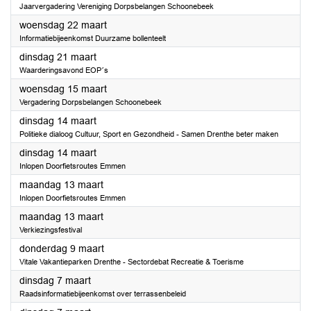
Jaarvergadering Vereniging Dorpsbelangen Schoonebeek
2023
woensdag 22 maart
Informatiebijeenkomst Duurzame bollenteelt
2023
dinsdag 21 maart
Waarderingsavond EOP´s
2023
woensdag 15 maart
Vergadering Dorpsbelangen Schoonebeek
2023
dinsdag 14 maart
Politieke dialoog Cultuur, Sport en Gezondheid - Samen Drenthe beter maken
2023
dinsdag 14 maart
Inlopen Doorfietsroutes Emmen
2023
maandag 13 maart
Inlopen Doorfietsroutes Emmen
2023
maandag 13 maart
Verkiezingsfestival
2023
donderdag 9 maart
Vitale Vakantieparken Drenthe - Sectordebat Recreatie & Toerisme
2023
dinsdag 7 maart
Raadsinformatiebijeenkomst over terrassenbeleid