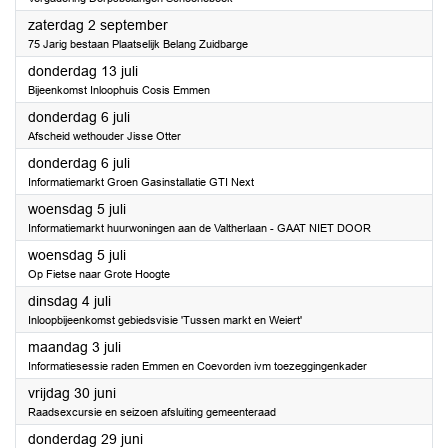
2023
zaterdag 2 september
75 Jarig bestaan Plaatselijk Belang Zuidbarge
2023
donderdag 13 juli
Bijeenkomst Inloophuis Cosis Emmen
2023
donderdag 6 juli
Afscheid wethouder Jisse Otter
2023
donderdag 6 juli
Informatiemarkt Groen Gasinstallatie GTI Next
2023
woensdag 5 juli
Informatiemarkt huurwoningen aan de Valtherlaan - GAAT NIET DOOR
2023
woensdag 5 juli
Op Fietse naar Grote Hoogte
2023
dinsdag 4 juli
Inloopbijeenkomst gebiedsvisie 'Tussen markt en Weiert'
2023
maandag 3 juli
Informatiesessie raden Emmen en Coevorden ivm toezeggingenkader
2023
vrijdag 30 juni
Raadsexcursie en seizoen afsluiting gemeenteraad
2023
donderdag 29 juni