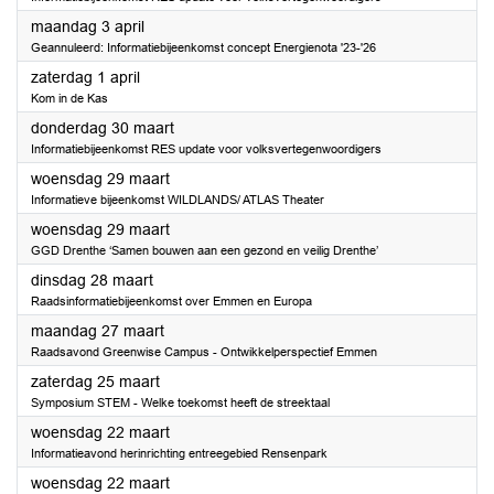
2023
maandag 3 april
Geannuleerd: Informatiebijeenkomst concept Energienota '23-'26
2023
zaterdag 1 april
Kom in de Kas
2023
donderdag 30 maart
Informatiebijeenkomst RES update voor volksvertegenwoordigers
2023
woensdag 29 maart
Informatieve bijeenkomst WILDLANDS/ ATLAS Theater
2023
woensdag 29 maart
GGD Drenthe ‘Samen bouwen aan een gezond en veilig Drenthe’
2023
dinsdag 28 maart
Raadsinformatiebijeenkomst over Emmen en Europa
2023
maandag 27 maart
Raadsavond Greenwise Campus - Ontwikkelperspectief Emmen
2023
zaterdag 25 maart
Symposium STEM - Welke toekomst heeft de streektaal
2023
woensdag 22 maart
Informatieavond herinrichting entreegebied Rensenpark
2023
woensdag 22 maart