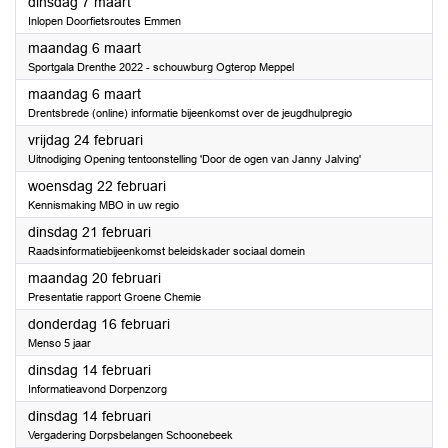
2023
dinsdag 7 maart
Inlopen Doorfietsroutes Emmen
2023
maandag 6 maart
Sportgala Drenthe 2022 - schouwburg Ogterop Meppel
2023
maandag 6 maart
Drentsbrede (online) informatie bijeenkomst over de jeugdhulpregio
2023
vrijdag 24 februari
Uitnodiging Opening tentoonstelling 'Door de ogen van Janny Jalving'
2023
woensdag 22 februari
Kennismaking MBO in uw regio
2023
dinsdag 21 februari
Raadsinformatiebijeenkomst beleidskader sociaal domein
2023
maandag 20 februari
Presentatie rapport Groene Chemie
2023
donderdag 16 februari
Menso 5 jaar
2023
dinsdag 14 februari
Informatieavond Dorpenzorg
2023
dinsdag 14 februari
Vergadering Dorpsbelangen Schoonebeek