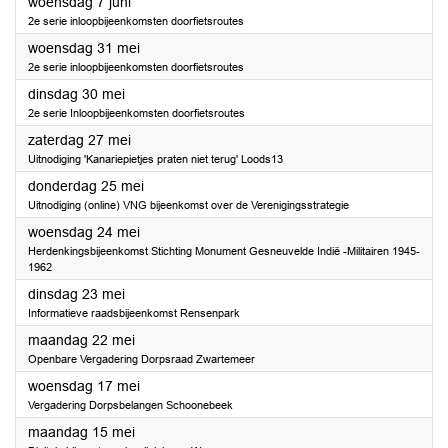
2023
woensdag 7 juni
2e serie inloopbijeenkomsten doorfietsroutes
2023
woensdag 31 mei
2e serie inloopbijeenkomsten doorfietsroutes
2023
dinsdag 30 mei
2e serie Inloopbijeenkomsten doorfietsroutes
2023
zaterdag 27 mei
Uitnodiging 'Kanariepietjes praten niet terug' Loods13
2023
donderdag 25 mei
Uitnodiging (online) VNG bijeenkomst over de Verenigingsstrategie
2023
woensdag 24 mei
Herdenkingsbijeenkomst Stichting Monument Gesneuvelde Indië -Militairen 1945-
1962
2023
dinsdag 23 mei
Informatieve raadsbijeenkomst Rensenpark
2023
maandag 22 mei
Openbare Vergadering Dorpsraad Zwartemeer
2023
woensdag 17 mei
Vergadering Dorpsbelangen Schoonebeek
2023
maandag 15 mei