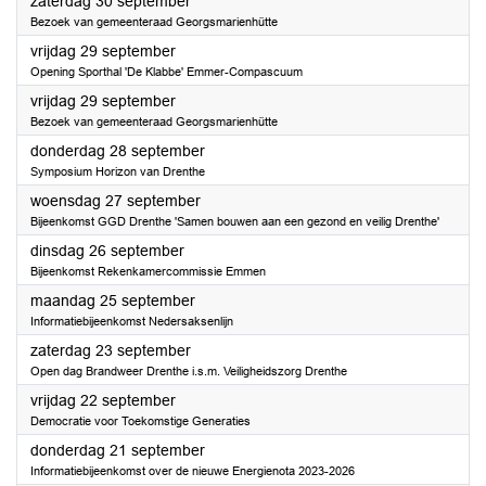
2023
zaterdag 30 september
Bezoek van gemeenteraad Georgsmarienhütte
2023
vrijdag 29 september
Opening Sporthal 'De Klabbe' Emmer-Compascuum
2023
vrijdag 29 september
Bezoek van gemeenteraad Georgsmarienhütte
2023
donderdag 28 september
Symposium Horizon van Drenthe
2023
woensdag 27 september
Bijeenkomst GGD Drenthe 'Samen bouwen aan een gezond en veilig Drenthe'
2023
dinsdag 26 september
Bijeenkomst Rekenkamercommissie Emmen
2023
maandag 25 september
Informatiebijeenkomst Nedersaksenlijn
2023
zaterdag 23 september
Open dag Brandweer Drenthe i.s.m. Veiligheidszorg Drenthe
2023
vrijdag 22 september
Democratie voor Toekomstige Generaties
2023
donderdag 21 september
Informatiebijeenkomst over de nieuwe Energienota 2023-2026