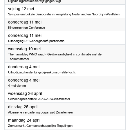
Digitale bijpraatsessie wijzigingen Wgr
2023
vrijdag 12 mei
Symposium Lokale democratie in vergelijking Nederland en Noordrijn-Westfalen
2023
donderdag 11 mei
Kinderrechten Conferentie
2023
donderdag 11 mei
Uitnodiging RES-energiecafé participatie
2023
woensdag 10 mei
Themamiddag WMO raad - Gelijkwaardigheid in combinatie met de
Toekomststoel
2023
donderdag 4 mei
Uitnodiging herdenkingsbijeenkomst - stille tocht
2023
donderdag 4 mei
4 mei viering
2023
woensdag 26 april
Seizoenspresentatie 2023-2024 Atlastheater
2023
dinsdag 25 april
Algemene vergadering dorpsraad Zwartemeer
2023
maandag 24 april
Zomermarkt Gemeenschappelijke Regelingen