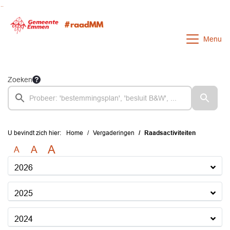
Ga naar de inhoud van deze pagina
Ga naar het zoeken
Ga naar het menu
Menu
Zoeken
U bevindt zich hier:
Home
Vergaderingen
Raadsactiviteiten
A
A
A
2026
2025
2024